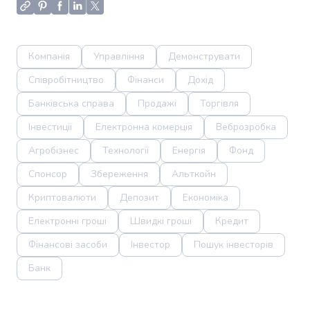
Компанія
Управління
Демонструвати
Співробітництво
Фінанси
Дохід
Банківська справа
Продажі
Торгівля
Інвестиції
Електронна комерція
Веброзробка
Агробізнес
Технології
Енергія
Фонд
Спонсор
Збереження
Альткойн
Криптовалюти
Депозит
Економіка
Електронні гроші
Швидкі гроші
Кредит
Фінансові засоби
Інвестор
Пошук інвесторів
Банк