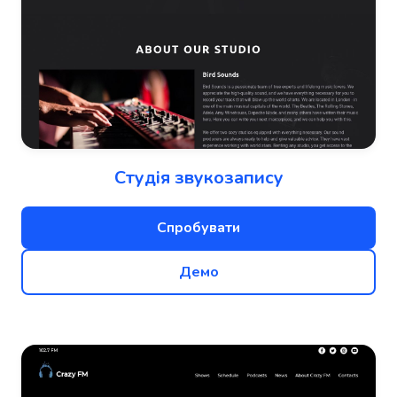
Студія звукозапису
Спробувати
Демо