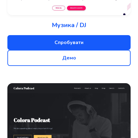
Музика / DJ
Спробувати
Демо