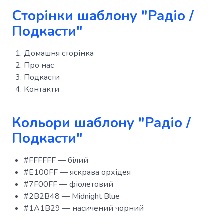
Сторінки шаблону "Радіо /
Подкасти"
Домашня сторінка
Про нас
Подкасти
Контакти
Кольори шаблону "Радіо /
Подкасти"
#FFFFFF — білий
#E100FF — яскрава орхідея
#7F00FF — фіолетовий
#2B2B48 — Midnight Blue
#1A1B29 — насичений чорний