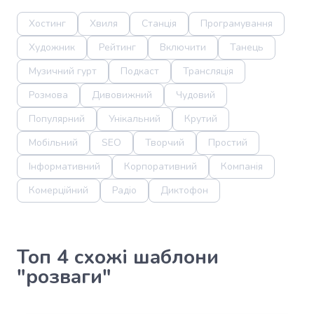
Хостинг
Хвиля
Станція
Програмування
Художник
Рейтинг
Включити
Танець
Музичний гурт
Подкаст
Трансляція
Розмова
Дивовижний
Чудовий
Популярний
Унікальний
Крутий
Мобільний
SEO
Творчий
Простий
Інформативний
Корпоративний
Компанія
Комерційний
Радіо
Диктофон
Топ 4 схожі шаблони
"розваги"