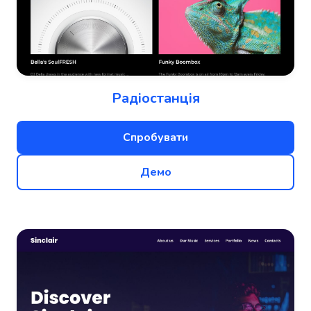
Радіостанція
Спробувати
Демо