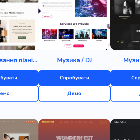
ння
Перевірка
Продажі
Рішення
Технік
К
іагностика
Запчастини
Ключ
Проблема
Огл
равий
Переклад
Експрес
Татуювання
Місія
Сценічна робота
Vimeo
Бармен
Гриль
Збр
Обслуговування піаніно
Музика / DJ
Музи
ру
Майданчик
Волоський горіх
Працювати
О
редовище
Книги
Пити
Кава
Чай
Випічка
бувати
Спробувати
Сп
Комп'ютер
Дозвілля
Лаунж
Антикафе
А
емо
Демо
Нічне сидіння
Продуктивність
Квиток
Філь
Очікування
Привернення уваги
Бохо
Коро
ія
Доля
Грайливий
Мопс
Очищення
Гарм
абаром
Живий
Магія
Месенджер
Повідомле