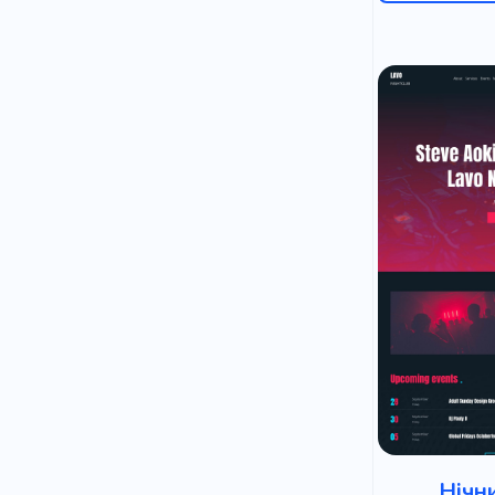
Дитячі істор
Дошкільни
Казки
Дитячий кі
Невимуше
Подарунок 
Нічн