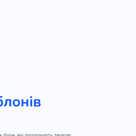
блонів
х фірм, які пропонують звукові