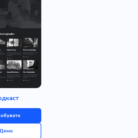
огія
Обговорення
ска
Виставка
Тизер
Інтрига
Журнал
а
Отримання
ектричний
Бар
ечір
Дівич-вечір
Святкування
Друзі
одкаст
во
Родина
Няня
робувати
дожня література
Демо
Дитяча література