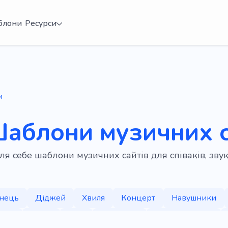
блони
Ресурси
и
аблони музичних с
ля себе шаблони музичних сайтів для співаків, зву
нець
Діджей
Хвиля
Концерт
Навушники
гурт
Радіо
Спів
Музикант
Музична студія