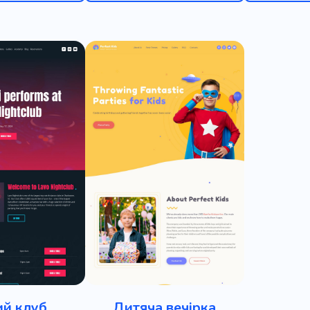
ії
Спогади
Няня
Новонароджений
Медсест
й заклад
Народження
Вагітність
Діти
Подар
Супроводжуюча няня
Хлопці
Булочки
Цукерка
нно-спортивний клуб
Кондитерські вироби
Конфет
ний
Англомовний спікінг клуб
Верхова їзда
Гір
для інших
Подарункові набори
Уряд
Посаджені
ий клуб
Дитяча вечірка