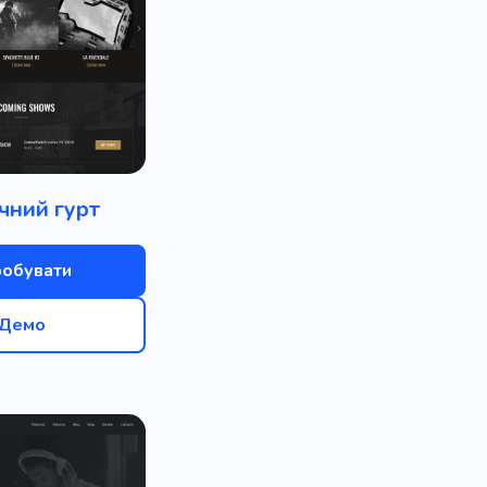
лавіатура
Проблеми
яд
Техно
Дивитися
Акуратний
Пікап
оя
Текст
Блакитний
чний гурт
фіс
Фрукт
Закуска
робувати
нтичний
Кав'ярня
Демо
ми
Трейлер
ткий
Улов
онія
Банка
ння
Назовні
Паб