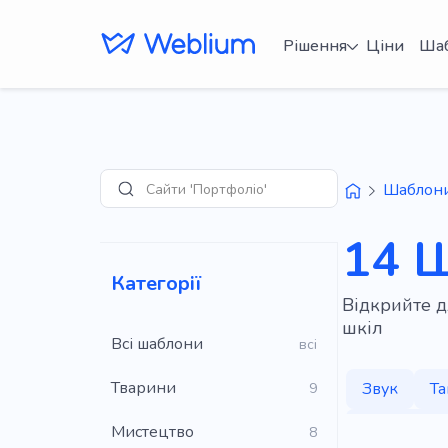
Рішення
Ціни
Ша
Сайти 'Портфоліо'
Шаблон
Пошук
14 Ш
Категорії
Відкрийте д
шкіл
Всі шаблони
всі
Тварини
Звук
Та
9
Музичний 
Мистецтво
8