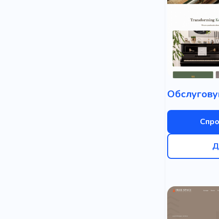
Переміще
Огляд
Д
Дія
Яск
Парубок
Люди теат
Творче се
Спро
Коворкінг
Д
Романтика
Спритність
Хореограф
Запуск нез