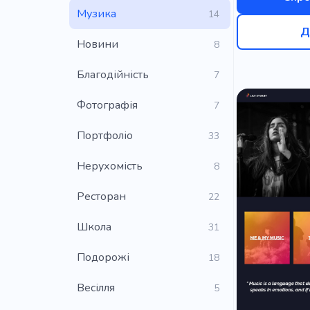
Музичний 
Музика
14
Д
Голос для к
Новини
8
Виконавец
Благодійність
7
Список від
Фотографія
7
Трансляція
Портфоліо
33
Групові зан
Нерухомість
8
Бездротов
Ресторан
22
Ударні інс
Школа
31
Спектакль
Подорожі
Навушник
18
Шоу
Пе
Весілля
5