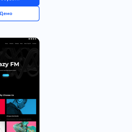
аписів
Ритміка
Демо
Електронні інструменти
нт
Слухання
я
Програмування
есії
Класична музика
Танго
Підліток
й
Задоволення
Зйомки для реклами
Чудовий
Блог
днання
Електроніка
Підписники
Ефект