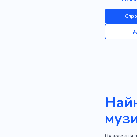
Спро
Д
Найк
музи
Ця колекція п