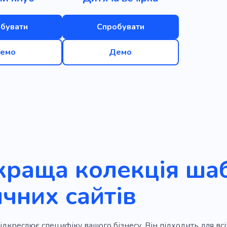
бувати
Спробувати
емо
Демо
раща колекція ша
чних сайтів
ідкреслює специфіку вашого бізнесу. Він підходить для всі