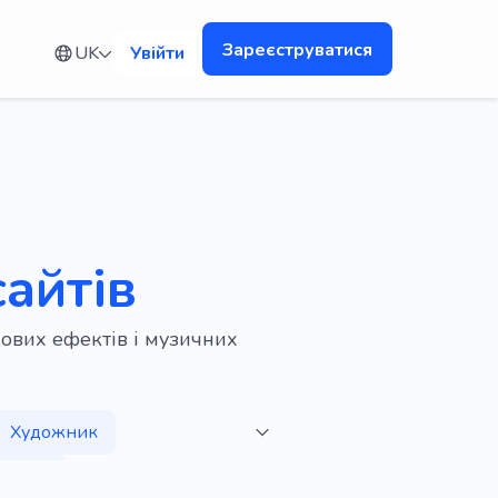
Зареєструватися
UK
Увійти
айтів
кових ефектів і музичних
Художник
Театр