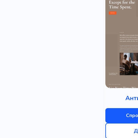
Казки
Р
Виробницт
Планер
Найвищий 
Чудовий
Боротьба
Алкоголь
Темний
Ант
Соціальни
Спро
Догляд за 
Д
Дитяча літ