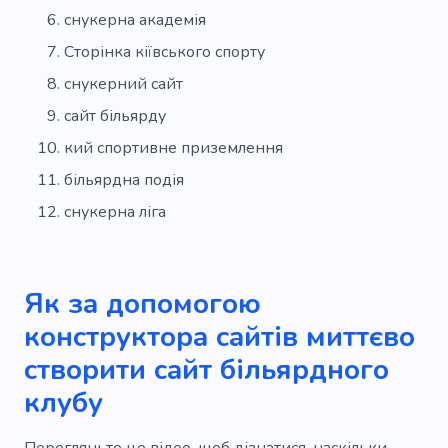
снукерна академія
Сторінка кіївського спорту
снукерний сайт
сайт більярду
кий спортивне приземлення
більярдна подія
снукерна ліга
Як за допомогою
конструктора сайтів миттєво
створити сайт більярдного
клубу
Перегляньте це відео, щоб дізнатися, наскільки