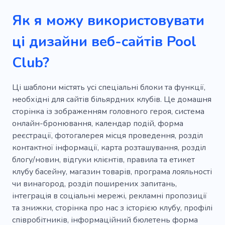
Електронна комерція
Бойові дії
Як я можу використовувати
Діяльність
Кікбоксинг
Кросфіт
ці дизайни веб-сайтів Pool
Урок
Практика
Бокс
Бойовий
Club?
Зброя
Танець
Невада
Кемпінг
Громада
Пустеля
Диско
Ці шаблони містять усі спеціальні блоки та функції,
необхідні для сайтів більярдних клубів. Це домашня
Більярдна партія
Любов
Сюрприз
сторінка із зображенням головного героя, система
онлайн-бронювання, календар подій, форма
Час з друзями
реєстрації, фотогалерея місця проведення, розділ
Дитячий кінно-спортивний клуб
контактної інформації, карта розташування, розділ
блогу/новин, відгуки клієнтів, правила та етикет
Дика природа
Тур
Дозвілля
клубу басейну, магазин товарів, програма лояльності
чи винагород, розділ поширених запитань,
Природа
Географія
Велосипед
інтеграція в соціальні мережі, рекламні пропозиції
Дайвінг для початківців
та знижки, сторінка про нас з історією клубу, профілі
співробітників, інформаційний бюлетень форма