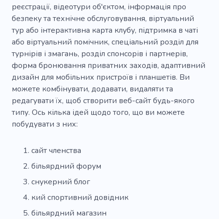
Занурення під воду
Кайтсерфінг
реєстрації, відеотури об'єктом, інформація про
безпеку та технічне обслуговування, віртуальний
Відпочинок на воді
Яхтинг
тур або інтерактивна карта клубу, підтримка в чаті
Атмосферне місце
Кінний клуб для дітей
або віртуальний помічник, спеціальний розділ для
турнірів і змагань, розділ спонсорів і партнерів,
Курси рятувальників
форма бронювання приватних заходів, адаптивний
дизайн для мобільних пристроїв і планшетів. Ви
Безпечна верхова їзда
Прогулянка
можете комбінувати, додавати, видаляти та
Води
Стрибки з парашутом
редагувати їх, щоб створити веб-сайт будь-якого
типу. Ось кілька ідей щодо того, що ви можете
День народження
Яхт-клуб
побудувати з них:
Подарунок на день народження
сайт членства
Романтика
Вершники
Спортсмен
більярдний форум
Футбол
Ліга
Спортивні бренди
снукерний блог
Спортивний годинник
Аматорський
кий спортивний довідник
більярдний магазин
Гравець
Фахівець