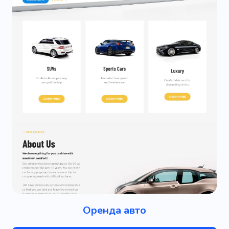
Оренда авто