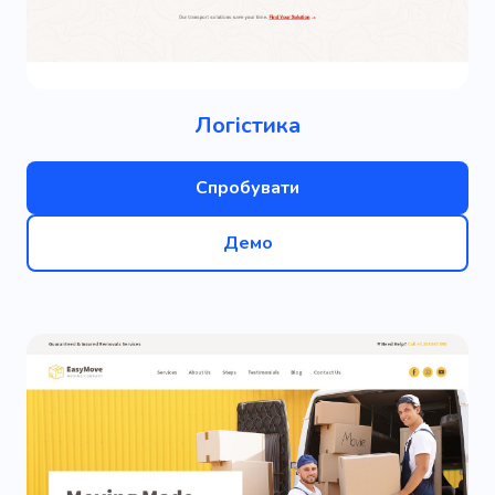
Логістика
Спробувати
Демо