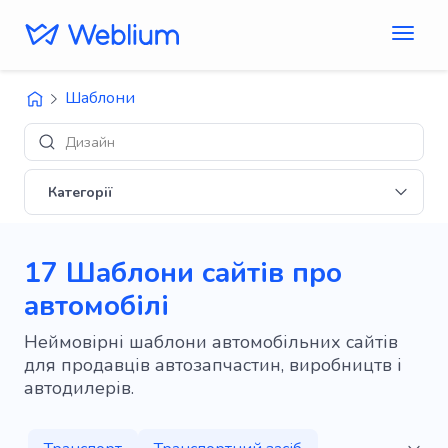
Шаблони
Дизайни 'E-commerce'
Категорії
17 Шаблони сайтів про
автомобілі
Неймовірні шаблони автомобільних сайтів
для продавців автозапчастин, виробництв і
автодилерів.