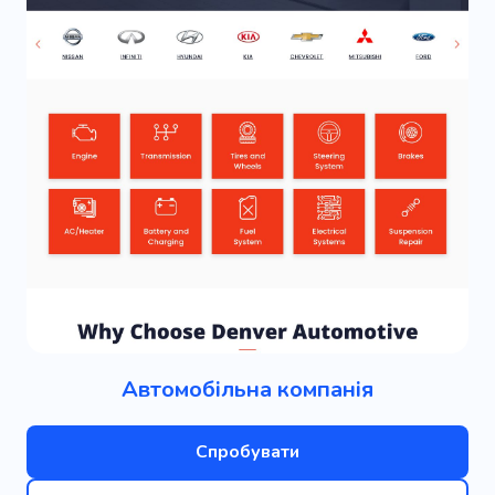
Автомобільна компанія
Спробувати