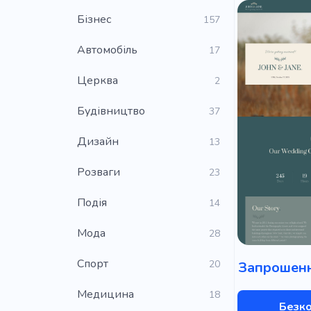
Бізнес
157
Автомобіль
17
Церква
2
Будівництво
37
Дизайн
13
Розваги
23
Подія
14
Мода
28
Cпорт
20
Запрошенн
Медицина
18
Безк