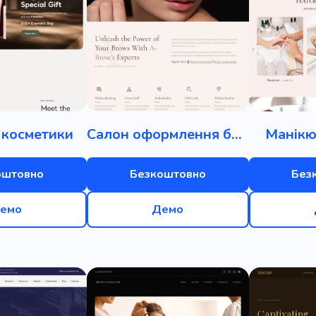
 косметики
Салон оформлення брів
Манікю
оштовно
Безкоштовно
Без
емо
Демо