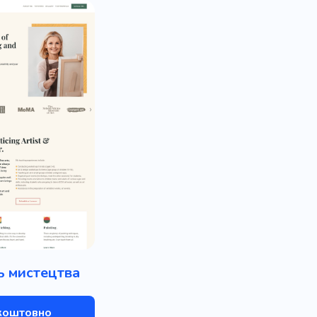
ь мистецтва
коштовно