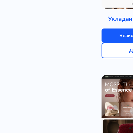
Укладан
Безк
Д