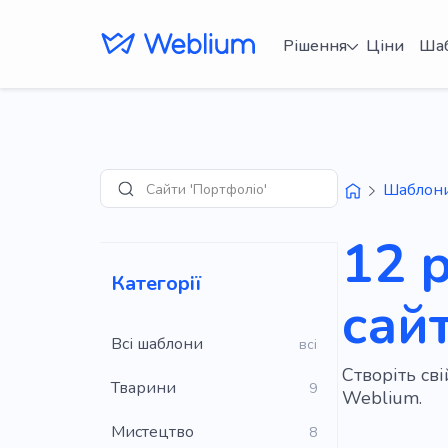
Рішення
Ціни
Ша
Сайти 'Портфоліо'
Шаблон
Пошук
12 
Категорії
сайт
Всі шаблони
всі
Створіть св
Тварини
9
Weblium.
Мистецтво
8