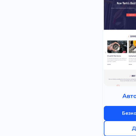
Авто
Безк
Д