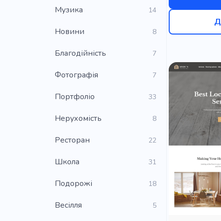
Музика
14
Д
Новини
8
Благодійність
7
Фотографія
7
Портфоліо
33
Нерухомість
8
Ресторан
22
Школа
31
Подорожі
18
Весілля
5