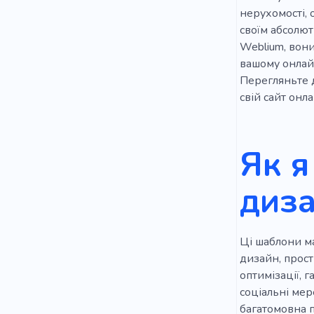
Унікальни
нерухомості, 
Електрик
своїм абсолют
Weblium, вони
Аптекар
вашому онлай
Перегляньте 
Чорний
свій сайт онла
Татуаж брі
Бежевий
Як я
Гороскоп
диза
Ці шаблони ма
дизайн, прост
оптимізації, 
соціальні мер
багатомовна п