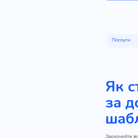
Послуги
Косметоло
Талант
Працюват
Як с
Мікроблей
за 
Фото
А
шаб
Самовира
Столярні р
Заохочуйте вс