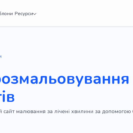
блони
Ресурси
и
розмальовування
ів
ій сайт малювання за лічені хвилини за допомого