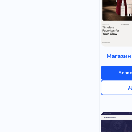
Магазин
Безк
Д