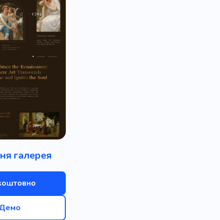
ня галерея
коштовно
Демо