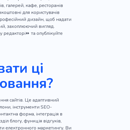
Обладнання
ів, галерей, кафе, ресторанів
лядальник
Особистий
зкоштовні для користувачів
 професійний дизайн, щоб надати
чя
Вітаміни
Таблетка
ий, захоплюючий вигляд.
у редакторі⏩ та опублікуйте
Очі
Фарба
Хна
Педикюр
Гельлак
тиліст
Чудовий
ати ці
лювання?
ання сайтів. Це адаптивний
лони, інструменти SEO-
нтактна форма, інтеграція в
діл блогу, функція відгуків,
енти електронного маркетингу. Ви