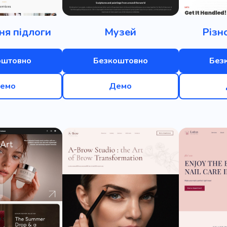
ня підлоги
Музей
Різн
оштовно
Безкоштовно
Без
емо
Демо