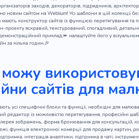
й
Колекція
Спадщина
Досвід
Висока якість
організаторів заходів, декораторів, підрядників, архітектор
Консультація
Ремесло
Ремонт телефону
Дог
но новим сайтом на Weblium! Усі шаблони в цій колекції бе
 мають конструктор сайтів із функцією перетягування та
Тіло
Контурна пластика
Крем
Маска для облич
н-проекту яскравий, текстурований, спогадливий, детальн
демонстраційний приклад,⏩ налаштуйте його у візуальном
Коробка для косметики
Шелак
Дівчата
Волосся
йн за кілька годин.🎉
в
Перукар
Тон шкіри
Неволохаті
Манікюр
Догляд за волоссям
Плетіння волосся
Технік
С
 можу використовув
йни сайтів для ма
ють усі специфічні блоки та функції, необхідні для малюв
ий редактор із можливістю перетягування, професійні шаб
галерея зображень, форма бронювання для консультацій, ко
ежі, функція електронної комерції для продажу картин, роз
ідтримка, інтеграція аналітики, підтримка в чаті, інструм