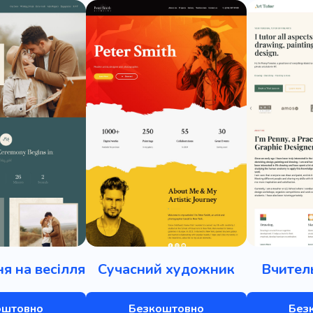
я на весілля
Сучасний художник
Вчител
оштовно
Безкоштовно
Без