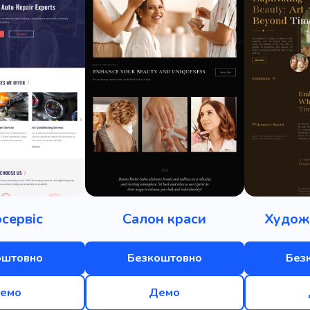
сервіс
Салон краси
Худож
оштовно
Безкоштовно
Без
емо
Демо