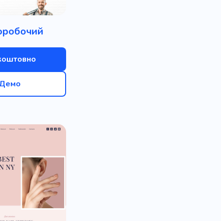
оробочий
коштовно
Демо