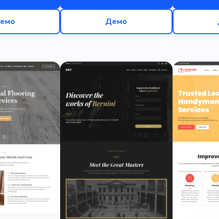
емо
Демо