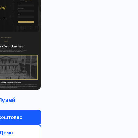
Музей
коштовно
Демо