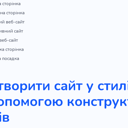
 сторінка
на сторінка
ий веб-сайт
ивний сайт
веб-сайт
а сторінка
 посадка
творити сайт у стил
опомогою конструк
ів