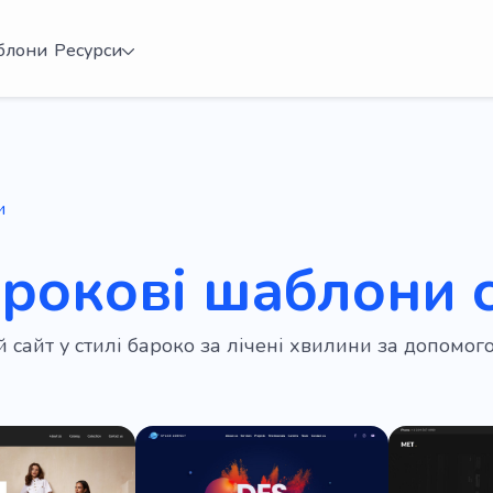
блони
Ресурси
и
арокові шаблони с
ій сайт у стилі бароко за лічені хвилини за допом