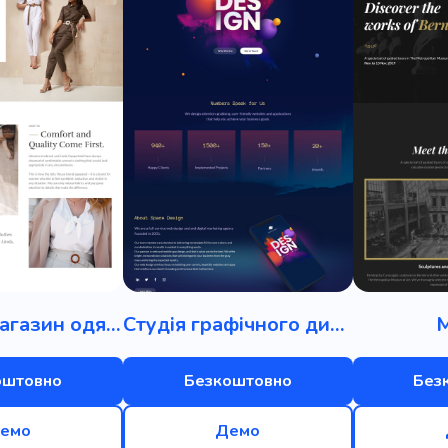
Інтернет-магазин одягу
Студія графічного дизайну
оштовно
Безкоштовно
Без
емо
Демо