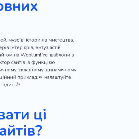
овних
уювання
ичний
Спадщина
цінні камені
Ремесло
й, музеїв, істориків мистецтва,
рів інтер’єрів, ентузіастів
йтом на Weblium! Усі шаблони в
ктор сайтів із функцією
ичному, складному, динамічному
аційний приклад,⏩ налаштуйте
 годин.🎉
ати ці
айтів?