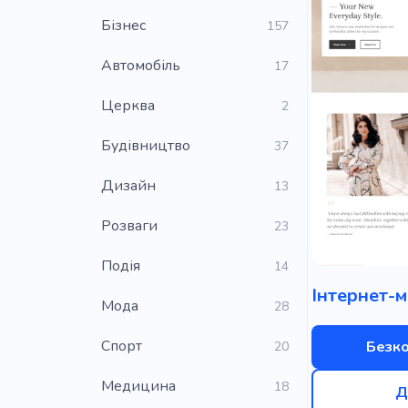
Бізнес
157
Автомобіль
17
Церква
2
Будівництво
37
Дизайн
13
Розваги
23
Подія
14
Мода
28
Cпорт
Безк
20
Медицина
18
Д