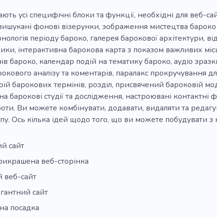
ють усі специфічні блоки та функції, необхідні для веб-сай
 вишукані фонові візерунки, зображення мистецтва бароко
онологія періоду бароко, галерея барокової архітектури, ві
ики, інтерактивна барокова карта з показом важливих міс
ів бароко, календар подій на тематику бароко, аудіо зраз
рокового аналізу та коментарів, паралакс прокручування д
арій барокових термінів, розділ, присвячений бароковій мод
а барокові студії та дослідження, настроювані контактні 
оти. Ви можете комбінувати, додавати, видаляти та редагу
пу. Ось кілька ідей щодо того, що ви можете побудувати з 
й сайт
рикрашена веб-сторінка
 веб-сайт
гантний сайт
на посадка