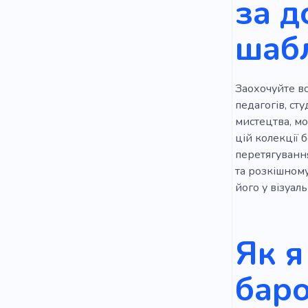
за 
Фарба
шаб
Творче се
Викладач
Заохочуйте вс
педагогів, сту
мистецтва, мо
цій колекції 
перетягуванн
та розкішном
його у візуал
Як я
баро