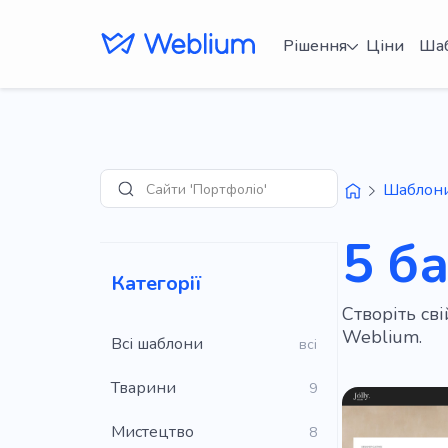
Рішення
Ціни
Ша
Сайти 'Портфоліо'
Шаблон
Пошук
5 б
Категорії
Створіть св
Weblium.
Всі шаблони
всі
Тварини
9
Мистецтво
8