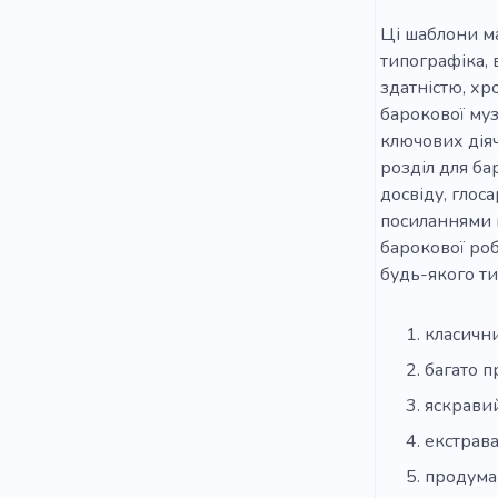
Ці шаблони ма
типографіка,
здатністю, хр
барокової муз
ключових діяч
розділ для ба
досвіду, глос
посиланнями н
барокової роб
будь-якого ти
класични
багато п
яскравий
екстрава
продума