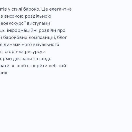
тів у стилі бароко. Це елегантна
 з високою роздільною
деоекскурсії виступами
ць, інформаційні розділи про
ки барокових композицій, блог
ля динамічного візуального
і, сторінка ресурсу з
форми для запитів щодо
вати їх, щоб створити веб-сайт
них: