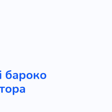
і бароко
тора