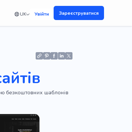
Зареєструватися
UK
Увійти
айтів
огою безкоштовних шаблонів