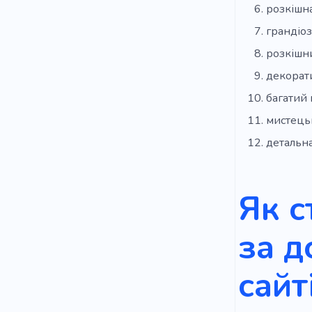
розкішна
грандіоз
розкішн
декорат
багатий 
мистецьк
детальна
Як с
за д
сайт