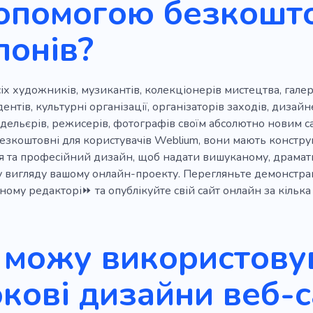
допомогою безкошт
Шиття
Унікальний
Мінімалізм
Каліграфія
Тат
лонів?
редовище
Виставка
Караваджо
Живопис
Ант
Вишня
Графіті
Нові ідеї
Художник
Дорого
іх художників, музикантів, колекціонерів мистецтва, галере
дентів, культурні організації, організаторів заходів, дизайне
дельєрів, режисерів, фотографів своїм абсолютно новим са
безкоштовні для користувачів Weblium, вони мають констру
я та професійний дизайн, щоб надати вишуканому, драмат
у вигляду вашому онлайн-проекту. Перегляньте демонстр
ьному редакторі⏩ та опублікуйте свій сайт онлайн за кілька
 можу використовув
кові дизайни веб-с