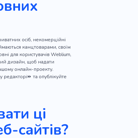
овних
приватних осіб, некомерційні
займаються канцтоварами, своїм
овні для користувачів Weblium,
ний дизайн, щоб надати
ашому онлайн-проекту.
у редакторі⏩ та опублікуйте
ати ці
еб-сайтів?