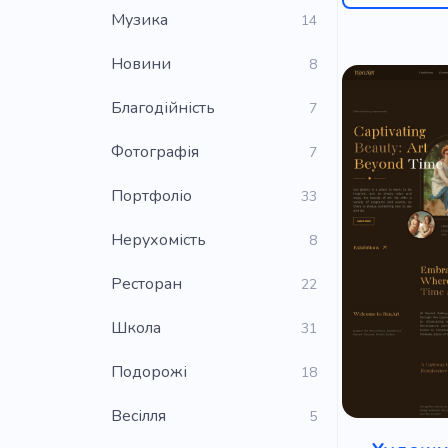
Музика
14
Новини
8
Благодійність
7
Фотографія
7
Портфоліо
33
Нерухомість
8
Ресторан
22
Школа
31
Подорожі
18
Весілля
5