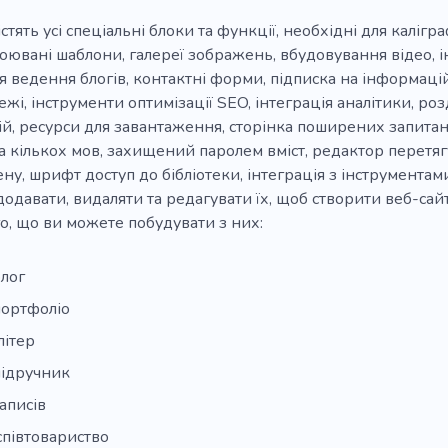
стять усі спеціальні блоки та функції, необхідні для каліг
оювані шаблони, галереї зображень, вбудовування відео, і
 ведення блогів, контактні форми, підписка на інформаційн
жі, інструменти оптимізації SEO, інтеграція аналітики, розд
й, ресурси для завантаження, сторінка поширених запита
ка кількох мов, захищений паролем вміст, редактор перетяг
ну, шрифт доступ до бібліотеки, інтеграція з інструмента
додавати, видаляти та редагувати їх, щоб створити веб-сайт
о, що ви можете побудувати з них:
лог
портфоліо
літер
підручник
аписів
співтовариство