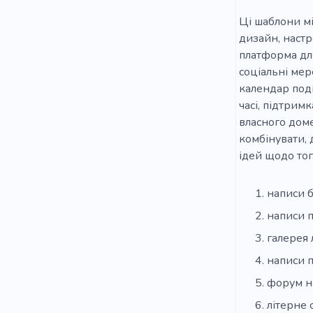
Ці шаблони мі
дизайн, настр
платформа для
соціальні мере
календар поді
часі, підтрим
власного доме
комбінувати, 
ідей щодо тог
написи б
написи 
галерея 
написи 
форум н
літерне 