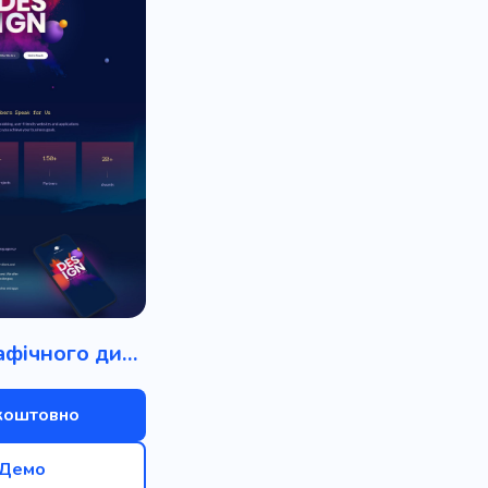
Студія графічного дизайну
коштовно
Демо