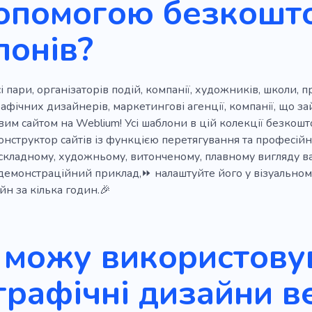
допомогою безкошт
лонів?
і пари, організаторів подій, компанії, художників, школи, 
графічних дизайнерів, маркетингові агенції, компанії, що 
им сайтом на Weblium! Усі шаблони в цій колекції безкошт
онструктор сайтів із функцією перетягування та професій
 складному, художньому, витонченому, плавному вигляду в
демонстраційний приклад,⏩ налаштуйте його у візуальном
йн за кілька годин.🎉
 можу використовув
графічні дизайни в