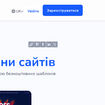
Зареєструватися
UK
Увійти
ни сайтів
огою безкоштовних шаблонів