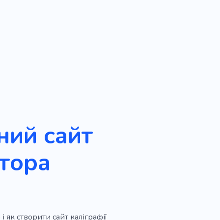
ний сайт
тора
і як створити сайт каліграфії