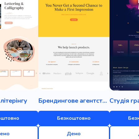
літерінгу
Брендингове агентство
оштовно
Безкоштовно
Без
емо
Демо