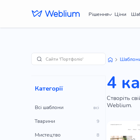
Рішення
Ціни
Ша
Сайти 'Портфоліо'
Шаблон
Пошук
4 к
Категорії
Створіть св
Weblium.
Всі шаблони
всі
Тварини
9
Мистецтво
8