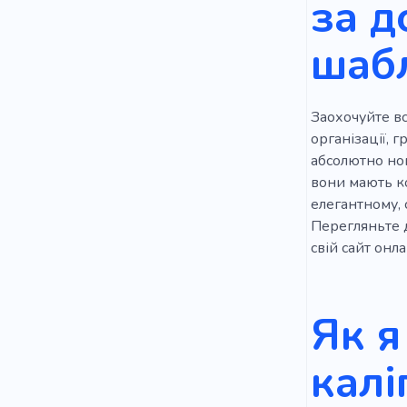
за 
шаб
Заохочуйте вс
організації, 
абсолютно нов
вони мають к
елегантному,
Перегляньте 
свій сайт онла
Як я
калі