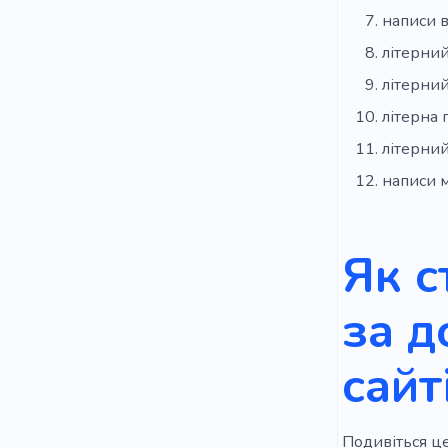
написи в
літерни
літерни
літерна
літерний
написи 
Як с
за д
сайт
Подивіться це