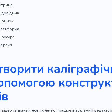
ітрина
й довідник
й ринок
 платформа
 ресурс
мережі
творити каліграфіч
опомогою конструк
ів
 відео та дізнайтеся, як легко працює візуальний редактор 