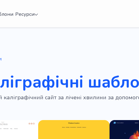
блони
Ресурси
и
аліграфічні шабло
ій каліграфічний сайт за лічені хвилини за допом