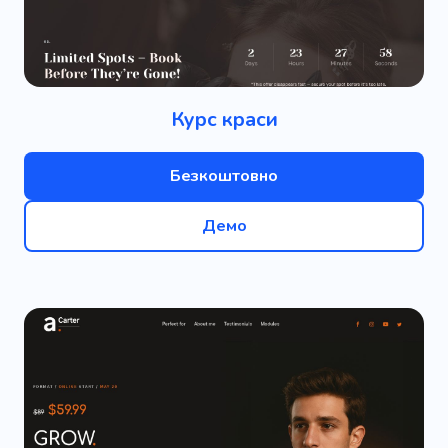
Курс краси
Безкоштовно
Демо