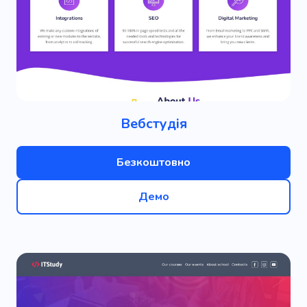
Вебстудія
Безкоштовно
Демо