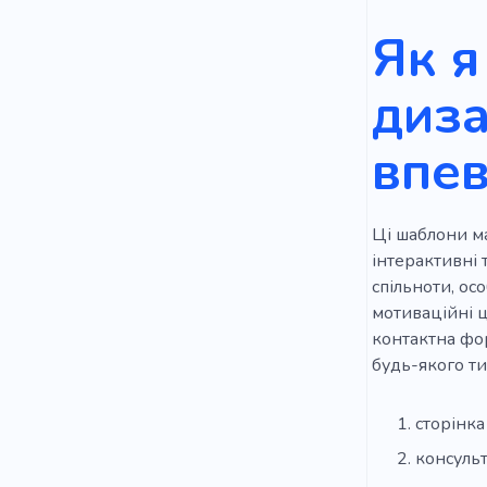
Як я
диза
впев
Ці шаблони ма
інтерактивні 
спільноти, ос
мотиваційні ци
контактна фор
будь-якого ти
сторінка
консульт