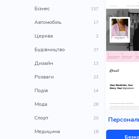
Бізнес
157
Автомобіль
17
Церква
2
Будівництво
37
Дизайн
13
Розваги
23
Подія
14
Мода
28
Cпорт
20
Персональ
Медицина
18
Безк