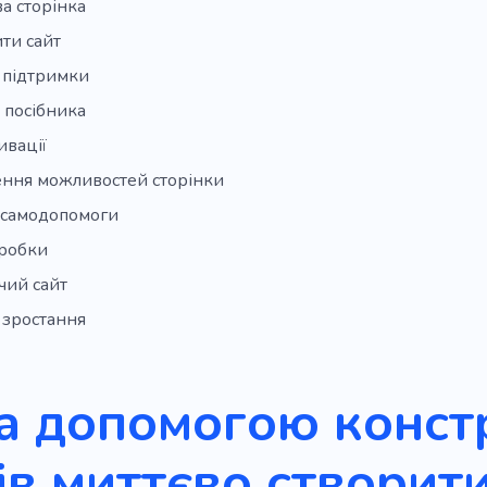
а сторінка
ти сайт
 підтримки
 посібника
ивації
ння можливостей сторінки
 самодопомоги
зробки
чий сайт
 зростання
а допомогою конст
ів миттєво створит