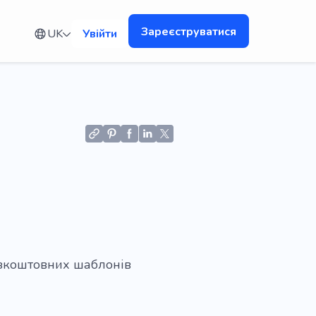
Зареєструватися
UK
Увійти
я
безкоштовних шаблонів