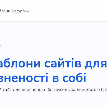
блони
Ресурси
и
аблони сайтів дл
неності в собі
ій сайт для впевненості без зусиль за допомогою 