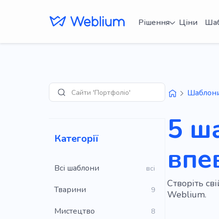
Рішення
Ціни
Ша
Сайти 'Портфоліо'
Шаблон
Пошук
5 ш
Категорії
впев
Всі шаблони
всі
Створіть св
Тварини
9
Weblium.
Мистецтво
8