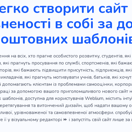
егко створити сайт
Ментор
Керівництво
Консультація
Звичка
неності в собі за 
пліна
Самовдосконалення
Працювати
Школа дл
коштовних шаблоні
ння на всіх, хто прагне особистого розвитку, студентів, які
, які прагнуть просування по службі, спортсменів, які баж
торів, які бажають підвищити присутність, підприємців, я
икладачів, які прагнуть мотивувати учнів, батьків, які хочу
кі допомагають клієнтам із проблемами самооцінки, корпо
раці за допомогою вашого приголомшливого нового сайт н
шаблонів, доступна для користувачів Weblium, містить інт
перетягування та витончений дизайн, щоб надати вашому о
іливої, урівноваженої та самовпевненої атмосфери. спроб
 її у візуальному редакторі ⏩ і запустіть свій сайт лише за 