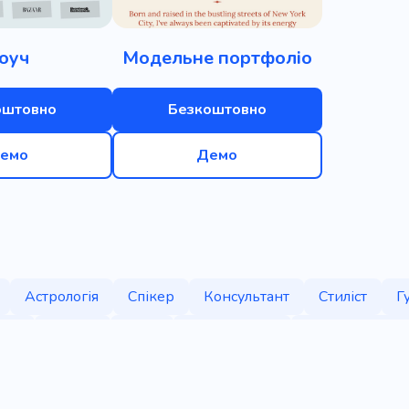
оуч
Модельне портфоліо
оштовно
Безкоштовно
емо
Демо
Астрологія
Спікер
Консультант
Стиліст
Г
ода
Любов
Одяг
Спосіб життя
Психічне здор
онсультація
Пошиття одягу
Тренер
Навчання
лас
Веброзробка
Майстерність
Курс
Консуль