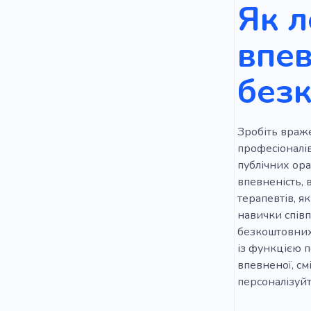
Як л
Коучинг
впев
Самодисци
без
Зробіть враже
професіоналів
публічних ора
впевненість, в
терапевтів, я
навички співп
безкоштовних 
із функцією 
впевненої, см
персоналізуйте