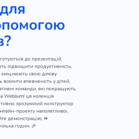
 для
Життєвий тренер
допомогою
я астрологів
в?
 готуються до презентацій,
ають підвищити продуктивність,
кі зміцнюють свою ділову
ть вселити впевненість у дітей,
ративні команди, які покращують
а Weblium! ця колекція
уїтивно зрозумілий конструктор
нлайн-проекту наполегливої,
уйте демонстрацію, ⏩
кілька годин. 🎉