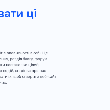
ати ці
тів впевненості в собі. Це
ення, розділ блогу, форум
нти постановки цілей,
р подій, сторінка про нас,
ати їх, щоб створити веб-сайт
них: