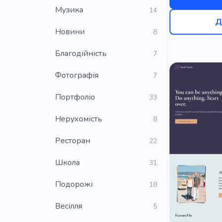
Музика
14
Д
Новини
8
Благодійність
7
Фотографія
7
Портфоліо
33
Нерухомість
8
Ресторан
22
Школа
31
Подорожі
18
Весілля
5