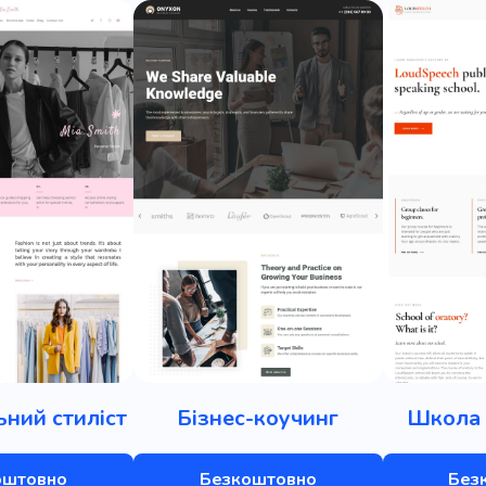
ний стиліст
Бізнес-коучинг
Школа 
оштовно
Безкоштовно
Без