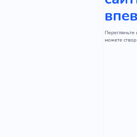
впев
Перегляньте ц
можете створи