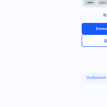
К
Безк
Д
Особистий
Блог
М
Особиста к
Майстер-к