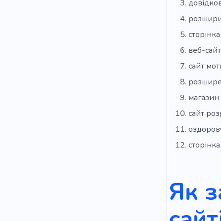
довідков
розшири
сторінка
веб-сайт
сайт мот
розшире
магазин
сайт ро
оздоров
сторінка
Як з
сайт