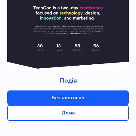
Подія
Безкоштовно
Демо