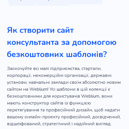
Стратегія
Управління
Консалтингова компанія
Реформ
Як створити сайт
Аналітика
Стиліст
Унікальний
консультанта за допомогою
Особистий
Мода
Дрес-код
Успіх
безкоштовних шаблонів?
Керівництво
Кабінет для переговорів
Команда
Економіка
Інвестиції
Заохочуйте всі малі підприємства, стартапи,
корпорації, некомерційні організації, державні
Підтримка бізнесу
Краса
установи, навчальні заклади своїм абсолютно новим
сайтом на Weblium! Усі шаблони в цій колекції є
Демонструвати
Маркетинг
безкоштовними для користувачів Weblium, вони
Аналіз ринку
Модний консультант
мають конструктор сайтів із функцією
перетягування та професійний дизайн, щоб надати
Особистий шопер
Модний стиліст
вашому онлайн-проекту професійний, досвідчений,
відшліфований, стратегічний і надійний вигляд.
Куратор одягу
Гардероб стиліст