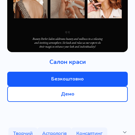
Салон краси
Безкоштовно
Демо
Творчий
Астрологія
Консалтинг