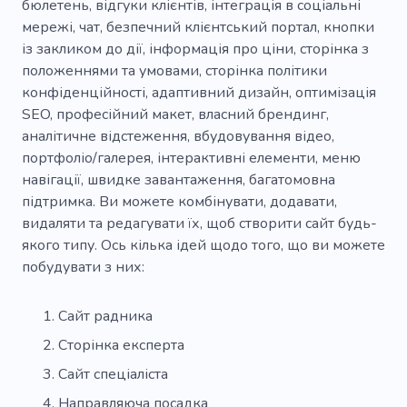
бюлетень, відгуки клієнтів, інтеграція в соціальні
Управління людьми
Збереження
мережі, чат, безпечний клієнтський портал, кнопки
із закликом до дії, інформація про ціни, сторінка з
Пошук інвесторів
Навчання персоналу
положеннями та умовами, сторінка політики
Світ бізнесу
Дисципліна
Переговори
конфіденційності, адаптивний дизайн, оптимізація
SEO, професійний макет, власний брендинг,
Модель
Лук
Бежевий
аналітичне відстеження, вбудовування відео,
портфоліо/галерея, інтерактивні елементи, меню
Контурна пластика
Зелений
Блиск
навігації, швидке завантаження, багатомовна
Чудовий
Ювелірні вироби
Рожевий
підтримка. Ви можете комбінувати, додавати,
видаляти та редагувати їх, щоб створити сайт будь-
Червоний
Стрази
Гороскоп
Замша
якого типу. Ось кілька ідей щодо того, що ви можете
побудувати з них:
Послуги
Фахівець
Натхнення
Тон шкіри
Помада
Макіяж
Фонд
Сайт радника
Косметичні засоби
Перукар
Ботокс
Сторінка експерта
Сайт спеціаліста
Прикриття татуювання
Татуаж брів
Направляюча посадка