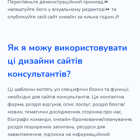
Перегляньте демонстраційний приклад,⏩
Інформативний
Блог
налаштуйте його у візуальному редакторі⏩ та
опублікуйте свій сайт онлайн за кілька годин.🎉
Капсульний гардероб
Натальна карта
Впевненість у собі
Жіночий одяг
Як я можу використовувати
Каталог одягу
Одяг
Блакитний
ці дизайни сайтів
Жіночність
Взуття
Майстерність
Підприємець
Консультація
Фінанси
консультантів?
Банер
Родина
Вербування
Ці шаблони містять усі специфічні блоки та функції,
Системи живлення
Стратап
необхідні для сайтів консультантів. Це контактна
форма, розділ відгуків, опис послуг, розділ блогів/
Підвищення
Зростання
новин, тематичні дослідження, сторінка про нас,
біографії команди, онлайн-бронювання/планування,
Передбачення
Бізнесмен
Персонал
розділ поширених запитань, ресурси для
Збільшення прибутку
Інвестор
Спікер
завантаження, підписка на інформаційний