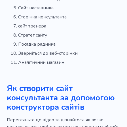
Епіляція брів воском
Нарощування вій
Сайт наставника
Маска для обличчя
Наповнювачі
Сторінка консультанта
Світіння
Нарощування волосся
сайт тренера
Стратег сайту
Волосся
Хна
Мікроблейдинг
Посадка радника
Татуювання
Депіляція воском
Зверніться до веб-сторінки
Косметолог
Манікюр
Педикюр
Аналітичний магазин
Чорний
Коробка для косметики
Продуктивність
Підтримка
Як створити сайт
Оптимізація
Продуктове мислення
консультанта за допомогою
конструктора сайтів
Запуск продукту
Брендинг
Секрет
Безпека
Професійні послуги
Перегляньте це відео та дізнайтеся, як легко
працює візуальний редактор і як створити свій сайт