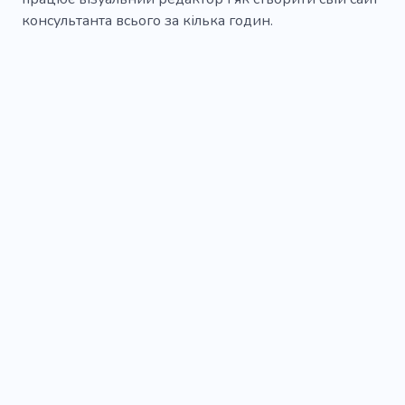
Приватний детектив
Облога
консультанта всього за кілька годин.
Управління проектами
Офіцер охорони
Інноваційність
Обладнання
Охоронний супровід
Спонсор