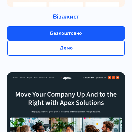
Візажист
Безкоштовно
Демо