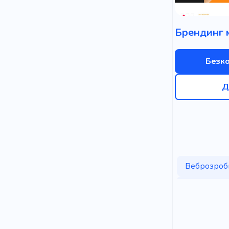
Безк
Д
Веброзроб
Консультац
Візитниця
Неповний 