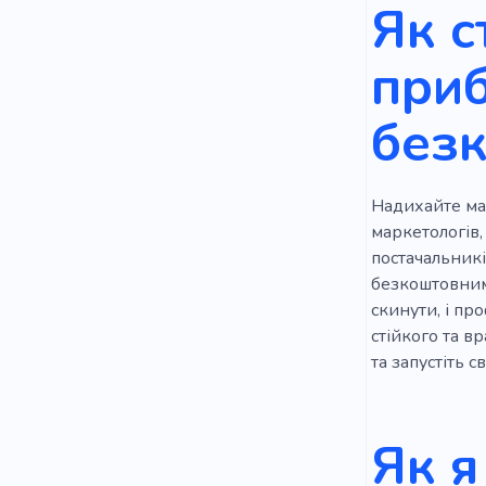
Як с
Персонал
приб
Орієнтован
без
Підтримка 
Маркетинг
Надихайте мал
Аналіз рин
маркетологів,
постачальникі
безкоштовними
скинути, і пр
стійкого та в
та запустіть с
Як я