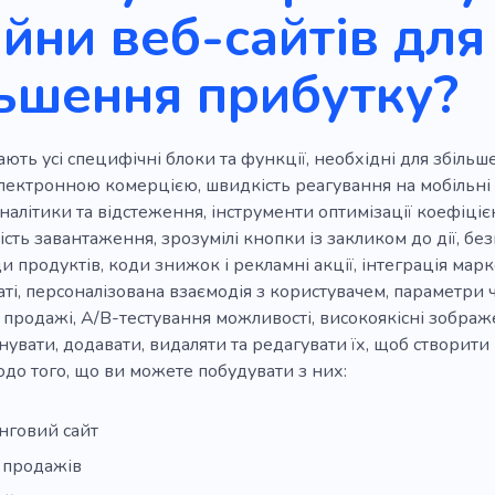
йни веб-сайтів для
ьшення прибутку?
ють усі специфічні блоки та функції, необхідні для збільш
електронною комерцією, швидкість реагування на мобільні 
налітики та відстеження, інструменти оптимізації коефіцієнт
сть завантаження, зрозумілі кнопки із закликом до дії, без
яди продуктів, коди знижок і рекламні акції, інтеграція м
аті, персоналізована взаємодія з користувачем, параметри ч
 продажі, A/B-тестування можливості, високоякісні зображе
увати, додавати, видаляти та редагувати їх, щоб створити 
одо того, що ви можете побудувати з них:
нговий сайт
 продажів