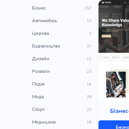
Бізнес
157
Автомобіль
17
Церква
2
Будівництво
37
Дизайн
13
Розваги
23
Подія
14
Мода
28
Cпорт
20
Бізнес
Медицина
18
Безк