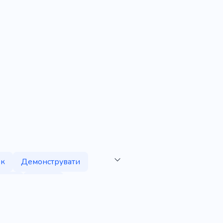
к
Демонструвати
ення
Банер
реговорів
Консультант
Бізнесмен