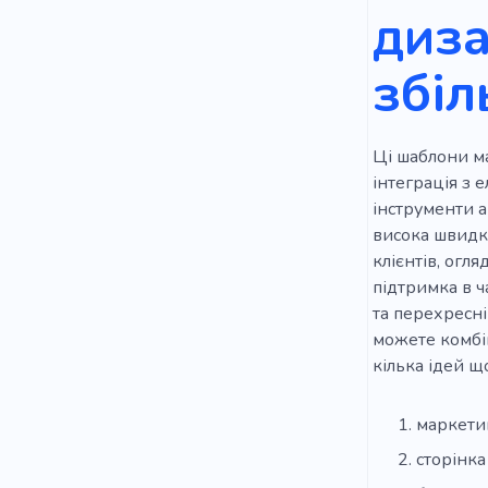
диза
збіл
Ці шаблони ма
інтеграція з 
інструменти а
висока швидкі
клієнтів, огл
підтримка в ч
та перехресні
можете комбін
кілька ідей щ
маркети
сторінка