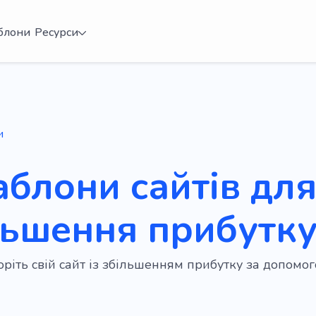
блони
Ресурси
и
аблони сайтів дл
льшення прибутк
ріть свій сайт із збільшенням прибутку за допом