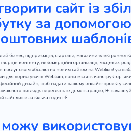
творити сайт із зб
Економіка
Англійські правила
Інвестор
Приб
утку за допомого
ий на результат
Пошук інвесторів
Інвестиції
На
коштовних шаблоні
бізнесу
Дисципліна
Переговори
Працювати
Ребрендинг
Кампанія
Агентство
Брендбук
ий бізнес, підприємців, стартапи, магазини електронної к
ку
Цифровий брендинг
 творців контенту, некомерційні організації, місцевих роз
в послуг своїм абсолютно новим сайтом на Weblium! усі шабл
 для користувачів Weblium, вони містять конструктор, як
офесійний дизайн, щоб надати вашому онлайн-проекту силь
ражаючого вигляду. перегляньте демонстрацію, ⏩ налаштуйт
вій сайт лише за кілька годин.🎉
 можу використовув