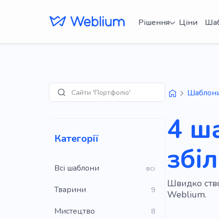
Рішення
Ціни
Ша
Сайти 'Портфоліо'
Шаблон
Пошук
4 ш
Категорії
збі
Всі шаблони
всі
Швидко ство
Тварини
9
Weblium.
Мистецтво
8