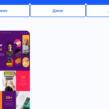
емо
Демо