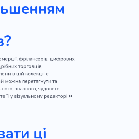
ільшенням
утковий
ю
вчання персоналу
в?
Компанія
Логотип
Запуск
Об'єднання
омерції, фрілансерів, цифрових
дрібних торговців,
они в цій колекції є
ий можна перетягнути та
ного, значного, чудового,
е її у візуальному редакторі ⏩
ати ці