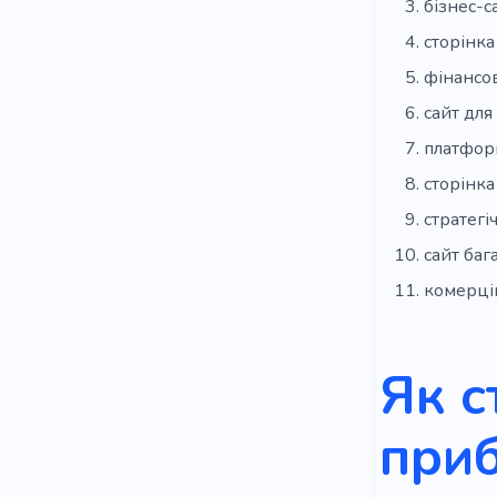
бізнес-с
сторінка
фінансов
сайт для
платфор
сторінка
стратегі
сайт баг
комерці
Як с
приб