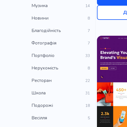
Музика
14
Д
Новини
8
Благодійність
7
Фотографія
7
Портфоліо
33
Нерухомість
8
Ресторан
22
Школа
31
Подорожі
18
Весілля
5