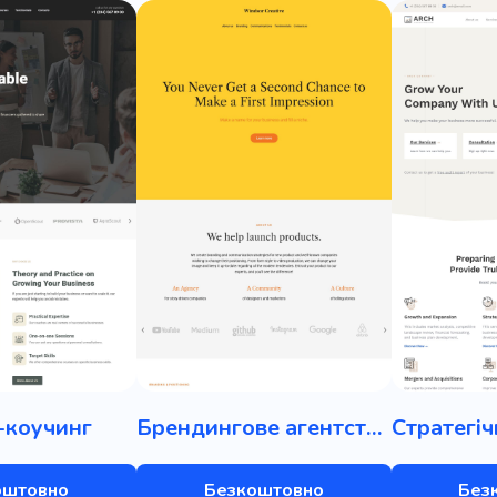
-коучинг
Брендингове агентство
оштовно
Безкоштовно
Без