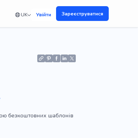
Зареєструватися
UK
Увійти
я
у
огою безкоштовних шаблонів