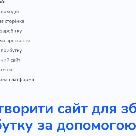
айт
 доходів
а сторінка
 заробітку
ма зростання
 прибутку
чний сайт
атства
йна платформа
творити сайт для з
утку за допомого