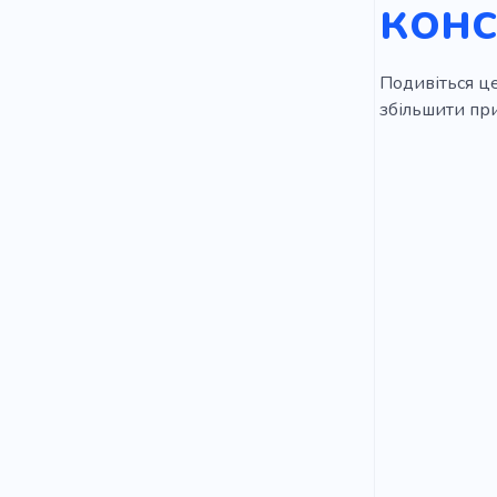
конс
Подивіться це
збільшити при