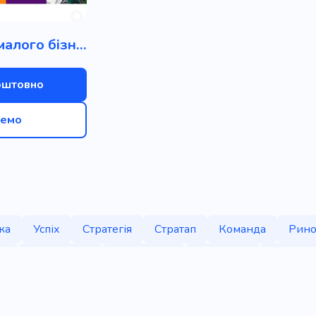
Брендинг малого бізнесу
оштовно
емо
ка
Успіх
Стратегія
Стратап
Команда
Рино
ії
Консалтинг
Управління
Результат
Оголош
Консалтингова компанія
Родина
Кабінет для пе
робочий день
Реформ
Аналітика
Зростання