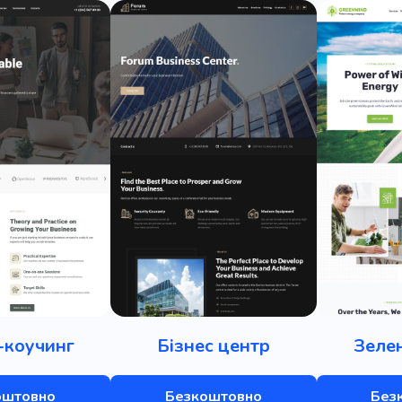
-коучинг
Бізнес центр
Зелен
оштовно
Безкоштовно
Без