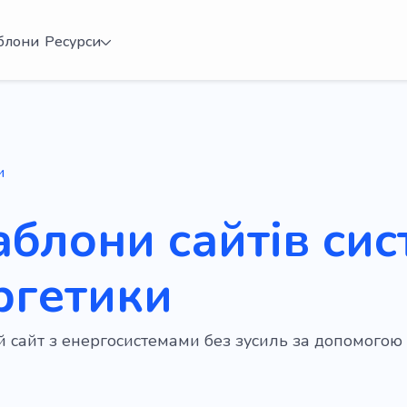
блони
Ресурси
и
аблони сайтів си
ргетики
ій сайт з енергосистемами без зусиль за допомого