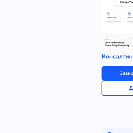
Безк
Д