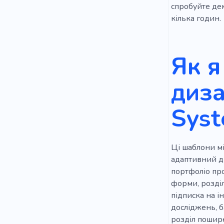
спробуйте дем
Місце для 
кілька годин. 
Центр
Як я
Обговорен
Стихійне л
диза
Відновлюва
Sys
Техніка
Будинок
Ці шаблони мі
Інформати
адаптивний д
портфоліо прое
Політика
форми, розділ
підписка на і
досліджень, б
розділ пошире