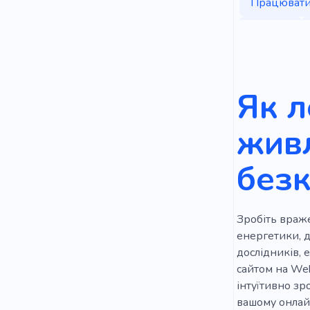
Працюват
Будівля
Консультац
Кабінет дл
Як л
Інвестиції
жив
Сонячна ба
без
Управління
Фінанси
Зробіть враже
Інформаці
енергетики, д
Підприємн
дослідників, 
сайтом на Web
Спеціаліст
інтуїтивно зр
вашому онлайн
Підтримка 