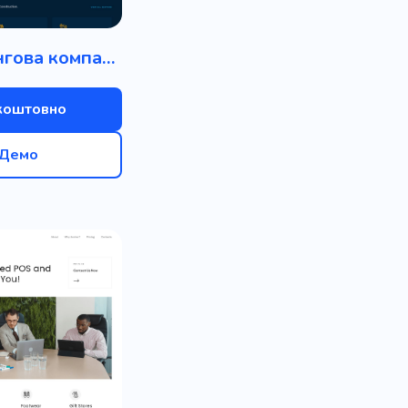
Інжинірингова компанія
коштовно
Демо