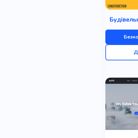
Будівель
Безк
Д