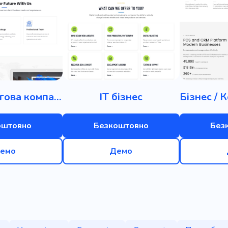
Консалтингова компанія
ІТ бізнес
оштовно
Безкоштовно
Без
емо
Демо