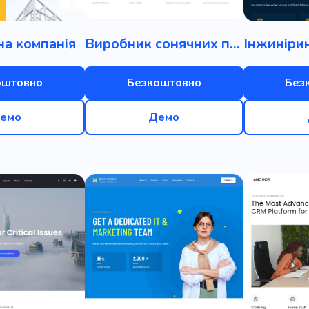
на компанія
Виробник сонячних панелей
оштовно
Безкоштовно
Без
емо
Демо