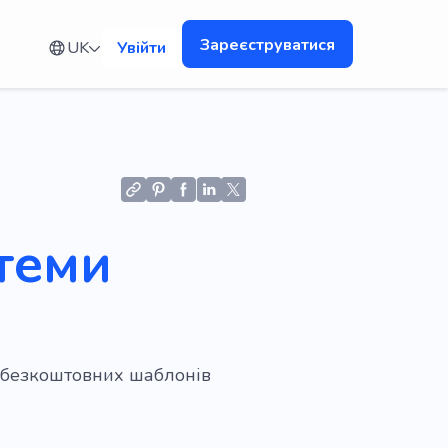
Зареєструватися
UK
Увійти
стеми
ю безкоштовних шаблонів