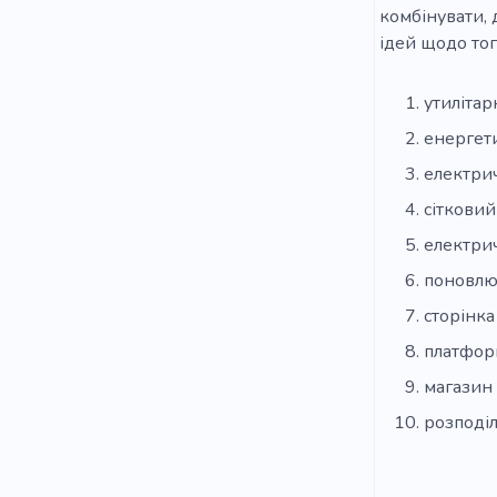
комбінувати, 
ідей щодо тог
утиліта
енергет
електрич
сітковий
електри
поновлю
сторінка
платфор
магазин 
розподіл