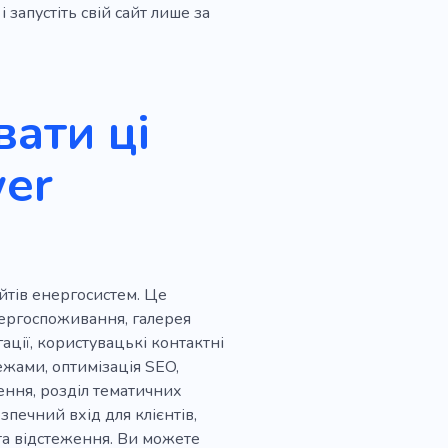
 запустіть свій сайт лише за
бник
Коворкінг
йні послуги
Ліфт
ати ці
Сонячна батарея
ереробка
wer
вий
Інфраструктура
аль
Фабрика
Figma
Фонд
айтів енергосистем. Це
ва
Аналіз ринку
нергоспоживання, галерея
гації, користувацькі контактні
сокотехнологічні
ежами, оптимізація SEO,
ення, розділ тематичних
зпечний вхід для клієнтів,
 та відстеження. Ви можете