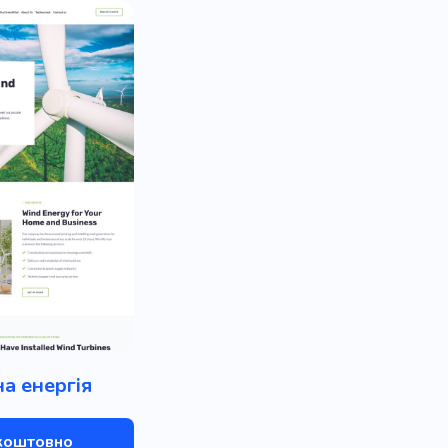
а енергія
коштовно