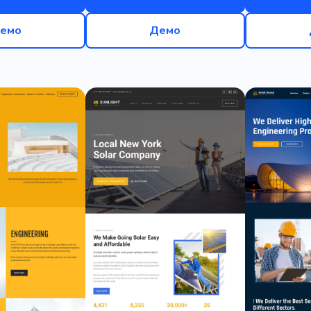
емо
Демо