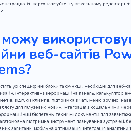
онстрацію, ⏩ персоналізуйте її у візуальному редакторі ⏩ і
коворкінгу
Розвиток нерухомості
Запуск
Розро
🎉
Купити
Цифрове рішення
Динамічний
Професі
 можу використовув
ня
Офлайн
Офісний переїзд
Запас
Енергія
ихо
Клімат
Глобальне потепління
Зелений
П
йни веб-сайтів Po
на енергія
Будівельники
Землетрус
Промисло
tems?
Реконструкція
Виробництво
Реконструкція
Ст
Електричний
Робототехніка
Угода
Підтримка
стять усі специфічні блоки та функції, необхідні для веб-с
вний
Аутсорсинг
Обладнання
Звітність
Спра
изайн, інтерактивна інформаційна панель, калькулятор е
ктів, відгуки клієнтів, підтримка в чаті, меню зручної наві
Швидкий
Тендер
Калькулятор
Спонсор
Ви
 блогу для галузевих новин, інтеграція з соціальними мер
нформаційний бюлетень, технічні документи для завантаж
агатомовна підтримка, інструмент планування зустрічей, бе
них запитань, мобільна оптимізація, інтеграція аналітики