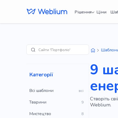
Рішення
Ціни
Ша
Сайти 'Портфоліо'
Шаблон
Пошук
9 ш
Категорії
ене
Всі шаблони
всі
Створіть св
Тварини
9
Weblium.
Мистецтво
8