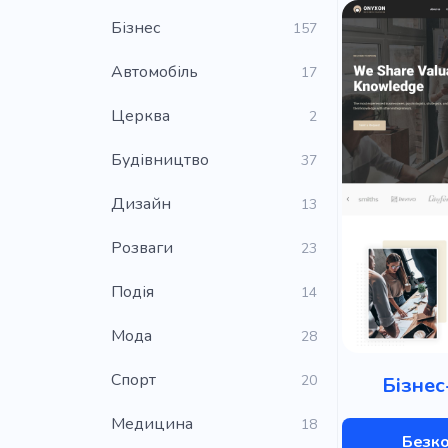
Бізнес
157
Автомобіль
17
Церква
2
Будівництво
37
Дизайн
13
Розваги
23
Подія
14
Мода
28
Cпорт
20
Бізнес
Медицина
18
Безк