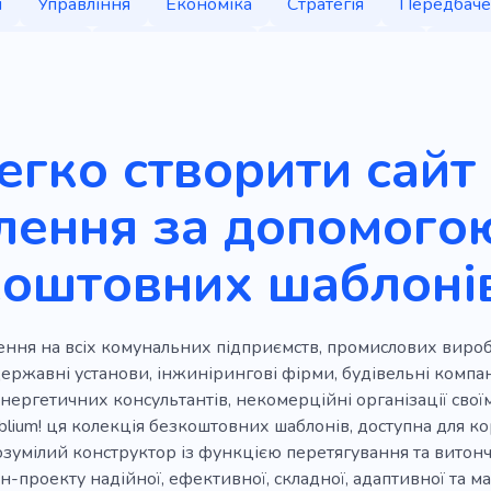
и
Управління
Економіка
Стратегія
Передбаче
Рішення
Демонструвати
Сонячна станція
Конса
ія
Астрологія
Банер
Візитниця
Прокат
Р
я переговорів
Аналітика
Підвищення
Акумулят
егко створити сайт
Компанія
Швидка робота
Електронною поштою
лення за допомого
тарея
Генератор
Вітряк
Технології
Плануван
коштовних шаблоні
 проектами
Хмарочос
Інноваційність
Кар'єра
Консалтингова компанія
Очікування
Реформ
С
ння на всіх комунальних підприємств, промислових виробн
я
Інструкції
Консультант
Діловий квартал
Бі
ержавні установи, інжинірингові фірми, будівельні компані
ицтво
Працівник
Робота
Франшиза
Інвесто
енергетичних консультантів, некомерційні організації св
lium! ця колекція безкоштовних шаблонів, доступна для ко
 з оновлення
Сайти для бізнесу
Світ бізнесу
Ділов
озумілий конструктор із функцією перетягування та витон
-проекту надійної, ефективної, складної, адаптивної та м
бізнесу
Гроші
Торгівля
Офісний центр
Конф