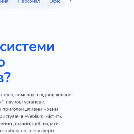
ння
Персонал
Офіс
лтинг
Керівництво
одина
ор
Збереження
 системи
Електроенергія
ю
ня
в?
Безпека
Веброзробка
тратап
Зростання
иків, компанії з відновлюваної
знес кімната
Бізнесмен
ї, наукові установи,
р
Прибутковий
оїм приголомшливим новим
ристувачів Weblium, містить
а зустріч
чений дизайн, щоб надати
асштабованої атмосфери.
еренція