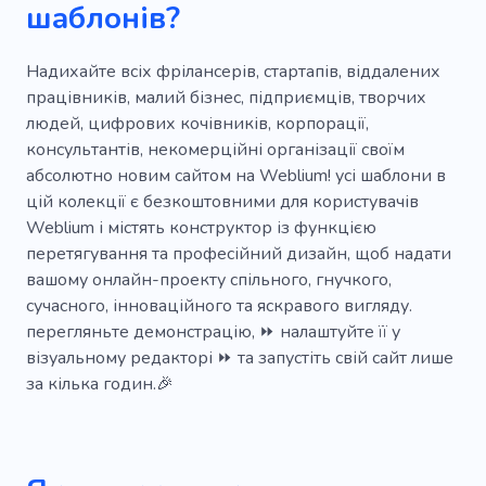
шаблонів?
Офіс
Працювати
Простір
Компанія
Орендні приміщення
Надихайте всіх фрілансерів, стартапів, віддалених
працівників, малий бізнес, підприємців, творчих
Розробник
Колективний офіс
людей, цифрових кочівників, корпорації,
консультантів, некомерційні організації своїм
Коворкінг
Приміщення в оренду
абсолютно новим сайтом на Weblium! усі шаблони в
Працівник
Центр
Банер
цій колекції є безкоштовними для користувачів
Weblium і містять конструктор із функцією
Цифрове рішення
Родина
перетягування та професійний дизайн, щоб надати
вашому онлайн-проекту спільного, гнучкого,
Швидка робота
Системи живлення
сучасного, інноваційного та яскравого вигляду.
Професійні послуги
перегляньте демонстрацію, ⏩ налаштуйте її у
візуальному редакторі ⏩ та запустіть свій сайт лише
Електронною поштою
Консалтинг
за кілька годин.🎉
Персонал
Бізнес кімната
Економіка
Офісний переїзд
Відкритий стіл