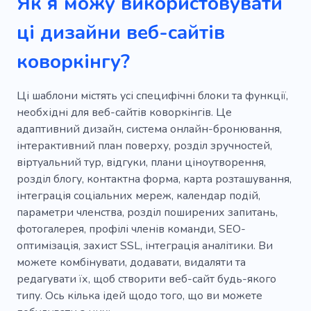
Як я можу використовувати
Місце для зустрічей
Інвестиції
ці дизайни веб-сайтів
Простір для роботи
Світ бізнесу
коворкінгу?
Ділова зустріч
Складний
Дистанційний
Демонструвати
Ці шаблони містять усі специфічні блоки та функції,
необхідні для веб-сайтів коворкінгів. Це
Маркетинг
Генератор
Стратап
адаптивний дизайн, система онлайн-бронювання,
інтерактивний план поверху, розділ зручностей,
віртуальний тур, відгуки, плани ціноутворення,
розділ блогу, контактна форма, карта розташування,
інтеграція соціальних мереж, календар подій,
параметри членства, розділ поширених запитань,
фотогалерея, профілі членів команди, SEO-
оптимізація, захист SSL, інтеграція аналітики. Ви
можете комбінувати, додавати, видаляти та
редагувати їх, щоб створити веб-сайт будь-якого
типу. Ось кілька ідей щодо того, що ви можете