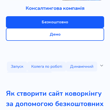
Консалтингова компанія
Безкоштовно
Демо
Запуск
Колега по роботі
Динамічний
Кабінет в стилі лофт
Кабінет для переговорів
Підвищення
Як створити сайт коворкінгу
Управління
Стратегія
Столи
за допомогою безкоштовних
Офісний центр
Прокат
Конференція