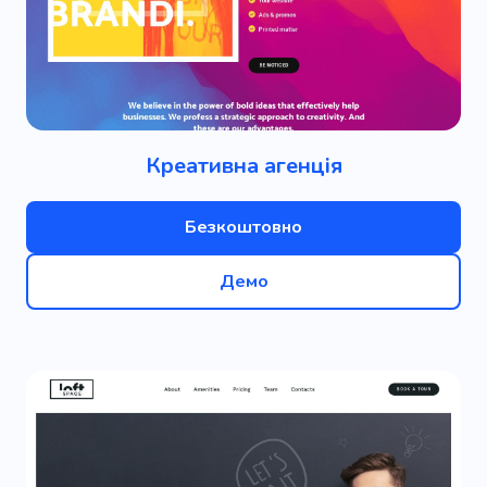
Креативна агенція
Безкоштовно
Демо