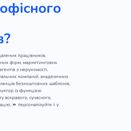
 офісного
кімната
Столи
су
Дистанційний
в?
итки
Хаб
Аркуші
ддалених працівників,
чних фірм, маркетингових
агентів з нерухомості,
туальних компаній, академічних
олекція безкоштовних шаблонів,
руктор із функцією
 яскравого, сучасного,
цію, ⏩ персоналізуйте її у