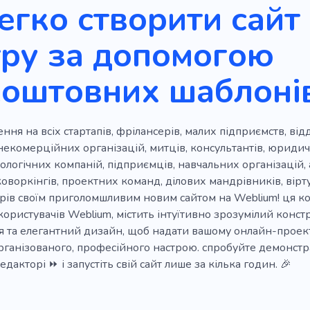
егко створити сайт
ивлення
Електронна комерція
Персонал
Бізнес 
ру за допомогою
ці
Відкритий стіл
Простір для роботи
Світ бізне
коштовних шаблоні
Веброзробка
Переговори
Антикафе
Гуртож
Робочий простір
Фото
Демонструвати
ння на всіх стартапів, фрілансерів, малих підприємств, ві
некомерційних організацій, митців, консультантів, юриди
нологічних компаній, підприємців, навчальних організацій, 
коворкінгів, проектних команд, ділових мандрівників, вір
орів своїм приголомшливим новим сайтом на Weblium! ця к
користувачів Weblium, містить інтуїтивно зрозумілий конст
 та елегантний дизайн, щоб надати вашому онлайн-проекту
рганізованого, професійного настрою. спробуйте демонстра
дакторі ⏩ і запустіть свій сайт лише за кілька годин. 🎉