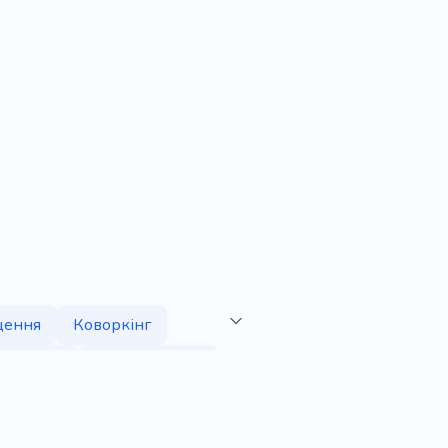
щення
Коворкінг
устрічей
Ділова зустріч
ктивний офіс
ля переговорів