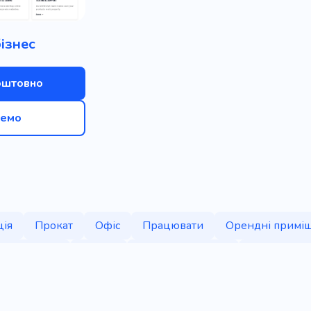
бізнес
оштовно
емо
ія
Прокат
Офіс
Працювати
Орендні примі
я в оренду
Центр
Офісний переїзд
Місце для з
коворкінгу
Простір
Холдинг
Розробник
Коле
роботі
Працівник
Кабінет в стилі лофт
Кабінет д