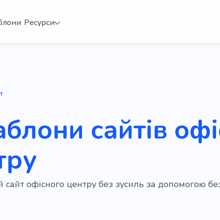
блони
Ресурси
и
аблони сайтів оф
тру
ій сайт офісного центру без зусиль за допомогою 