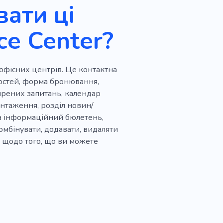
ати ці
ce Center?
в офісних центрів. Це контактна
ностей, форма бронювання,
ширених запитань, календар
антаження, розділ новин/
на інформаційний бюлетень,
омбінувати, додавати, видаляти
ей щодо того, що ви можете