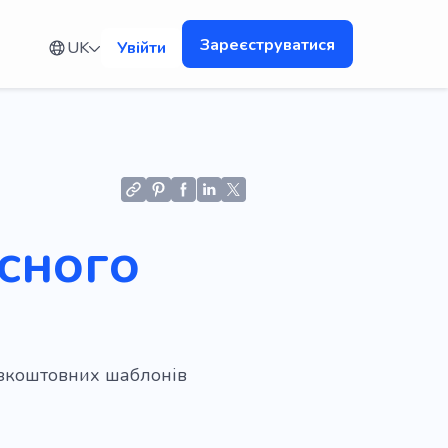
Зареєструватися
UK
Увійти
існого
безкоштовних шаблонів