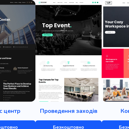
с центр
Проведення заходів
Ко
оштовно
Безкоштовно
Без