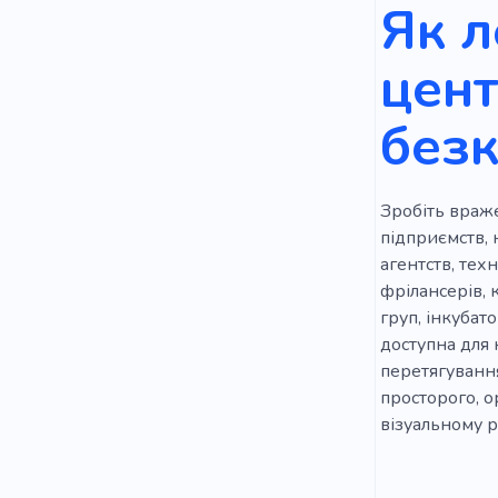
Як л
Системи ж
цент
Орендодав
без
Засідання
Гарантія
Зробіть враже
підприємств, 
агентств, тех
фрілансерів, 
груп, інкубат
доступна для 
перетягування
просторого, о
візуальному ре