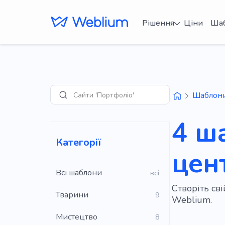
Рішення
Ціни
Ша
Сайти 'Портфоліо'
Шаблон
Пошук
4 ш
Категорії
цен
Всі шаблони
всі
Створіть св
Тварини
9
Weblium.
Мистецтво
8