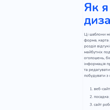
Як я
диза
Ці шаблони мі
форма, карта 
розділ відгук
майбутніх под
оголошень, бі
інформація пр
та редагувати
побудувати з 
веб-сайт
посадка 
сайт роб