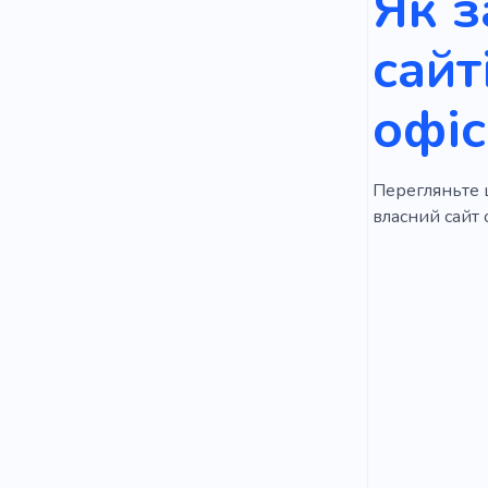
Як з
сайт
офіс
Перегляньте ц
власний сайт 