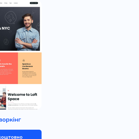
воркінг
коштовно