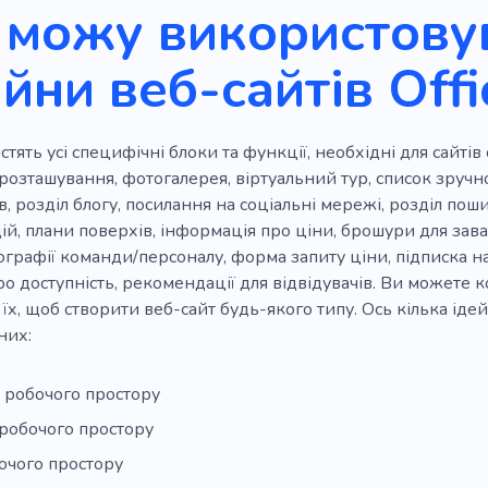
 можу використовув
йни веб-сайтів Offi
стять усі специфічні блоки та функції, необхідні для сайті
розташування, фотогалерея, віртуальний тур, список зруч
ів, розділ блогу, посилання на соціальні мережі, розділ по
ій, плани поверхів, інформація про ціни, брошури для зав
ографії команди/персоналу, форма запиту ціни, підписка 
о доступність, рекомендації для відвідувачів. Ви можете к
 їх, щоб створити веб-сайт будь-якого типу. Ось кілька ід
них:
 робочого простору
робочого простору
очого простору