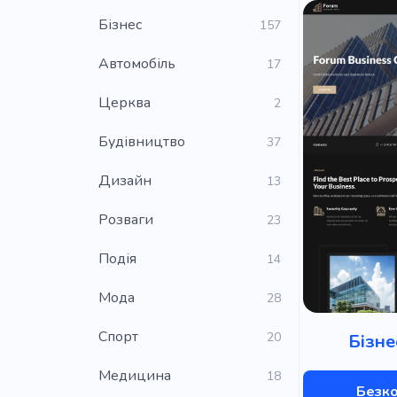
Бізнес
157
Автомобіль
17
Церква
2
Будівництво
37
Дизайн
13
Розваги
23
Подія
14
Мода
28
Cпорт
20
Бізне
Медицина
18
Безк