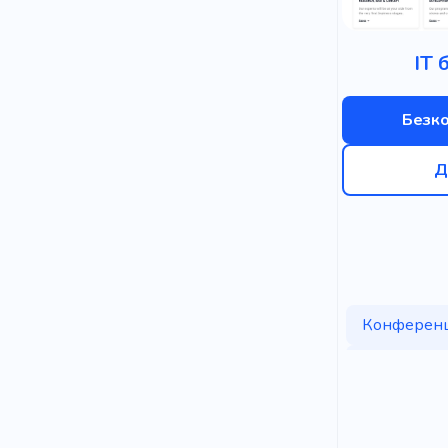
ІТ 
Безк
Д
Конференц
Приміщенн
Місце для 
Колега по 