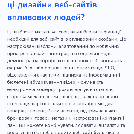
ці дизайни веб-сайтів
Ступінь
Студія дизайну
впливових людей?
Проектування
Розробник
Ці шаблони містять усі спеціальні блоки та функції,
Мінімалістичний
Брендбук
необхідні для веб-сайтів із впливовими особами. Це
настроювані шаблони, адаптований до мобільних
Колега по роботі
Управління
Спонсор
пристроїв дизайн, інтеграція в соціальні медіа,
Бізнесмен
Різниця
демонстрація портфоліо впливових осіб, контактна
форма, блог або розділ новин, оптимізація SEO,
Цифровий брендинг
Англійські правила
відстеження аналітики, підписка на інформаційні
бюлетені, вбудовування відео, можливість
Швидке навчання
електронної комерції, розділ відгуків і оглядів,
Орієнтований на результат
сторінка можливостей співпраці, календар подій,
інтеграція партнерських посилань, форми для
Роздрібні торговці
Дохід
Напівпрофі
генерації потенційних клієнтів, підтримка в чаті,
брендовані товари магазин, настроювані контактні
дані. Ви можете комбінувати, додавати, видаляти та
редагувати їх, щоб створити веб-сайт будь-якого