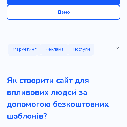
Демо
Маркетинг
Реклама
Послуги
Стратегія
Просування по службі
Бренд
Соціальні мережі
Як створити сайт для
Інформативний
Агентство
впливових людей за
Підписники
Зростання
Компанія
допомогою безкоштовних
Веброзробка
Вміст
Оголошення
шаблонів?
Есе
Маркетингова стратегія
Ринок