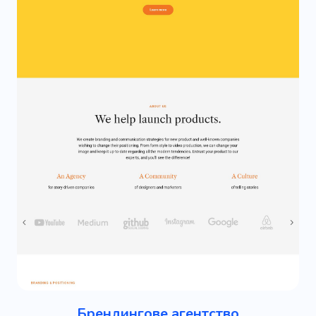
Брендингове агентство