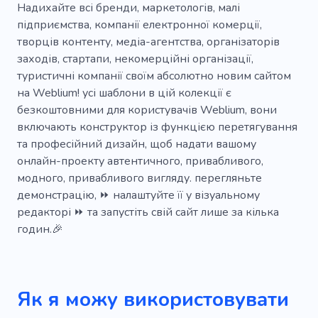
Аналіз ринку
Корпоративний
Надихайте всі бренди, маркетологів, малі
підприємства, компанії електронної комерції,
Популярний
Унікальний
Творчий
творців контенту, медіа-агентства, організаторів
заходів, стартапи, некомерційні організації,
Виробництво
Успіх
Демонструвати
туристичні компанії своїм абсолютно новим сайтом
Кампанія
Промо
Ребрендинг
на Weblium! усі шаблони в цій колекції є
безкоштовними для користувачів Weblium, вони
Дизайнерське агентство
Запуск
включають конструктор із функцією перетягування
та професійний дизайн, щоб надати вашому
Дохід
Фахівець
Аудиторія
Блог
онлайн-проекту автентичного, привабливого,
Аналітика
Статистика
Інструмент
модного, привабливого вигляду. перегляньте
демонстрацію, ⏩ налаштуйте її у візуальному
Bmv
Комерційний
Особистий
редакторі ⏩ та запустіть свій сайт лише за кілька
годин.🎉
Цифровий
Курс
Диктофон для реклами
Заздалегідь
Продажі
Продукт
Динамічний
Як я можу використовувати
Генератор
Стратап
на замовлення