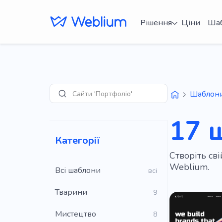
Рішення
Ціни
Ша
Сайти 'Портфоліо'
Шаблон
Пошук
17 
Категорії
Створіть св
Weblium.
Всі шаблони
всі
Тварини
9
Мистецтво
8