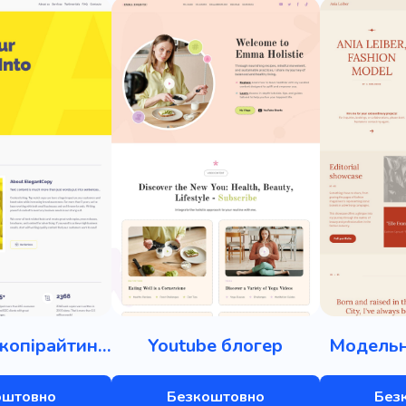
Агентство копірайтингу
Youtube блогер
Модельн
оштовно
Безкоштовно
Без