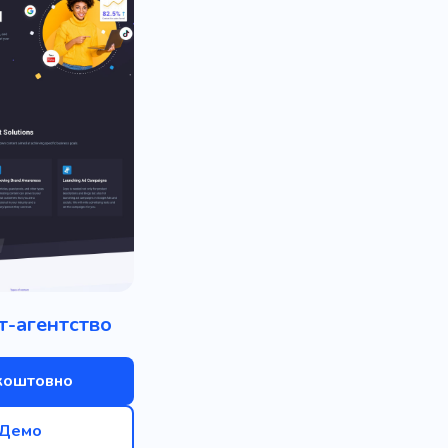
т-агентство
коштовно
Демо