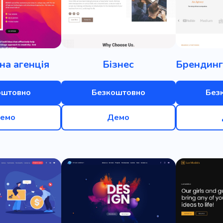
на агенція
Бізнес
оштовно
Безкоштовно
Без
емо
Демо