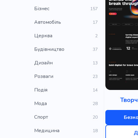
Бізнес
157
Автомобіль
17
Церква
2
Будівництво
37
Дизайн
13
Розваги
23
Подія
14
Творч
Мода
28
Cпорт
Безк
20
Медицина
18
Д