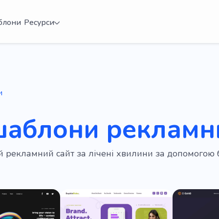
блони
Ресурси
и
шаблони рекламни
ій рекламний сайт за лічені хвилини за допомогою