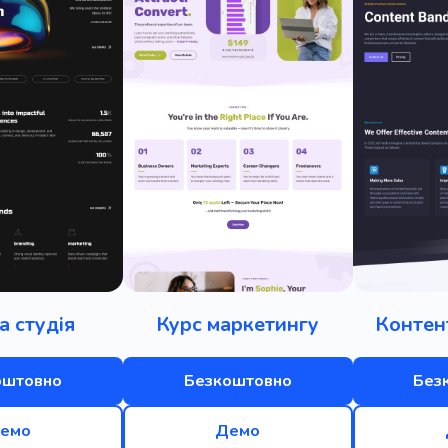
а студія
Курс маркетингу
Контен
оштовно
Безкоштовно
Без
емо
Демо