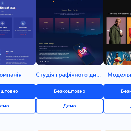
омпанія
Студія графічного дизайну
Модельн
оштовно
Безкоштовно
Без
емо
Демо