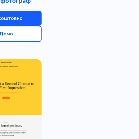
 фотограф
коштовно
Демо