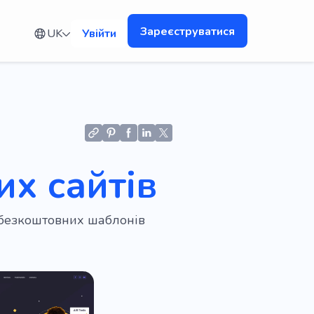
Зареєструватися
UK
Увійти
х сайтів
 безкоштовних шаблонів