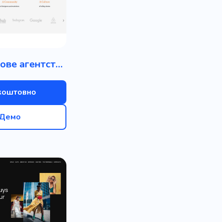
Брендингове агентство
коштовно
Демо