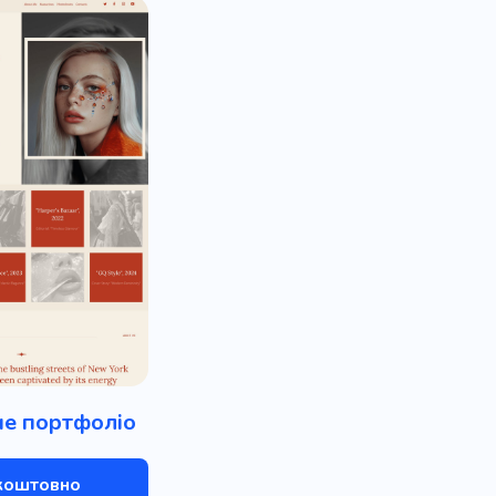
е портфоліо
коштовно