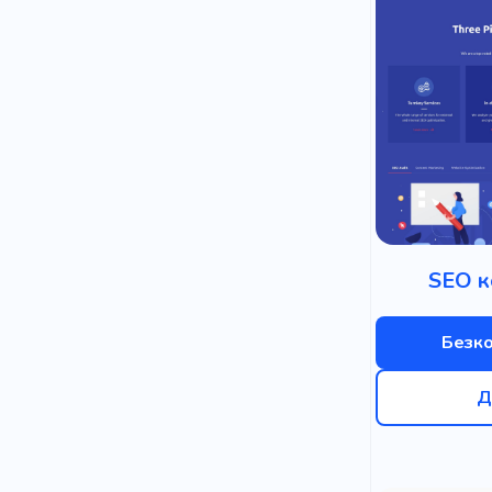
SEO к
Безк
Д