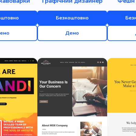
кавоварки
Графічний дизайнер
Фешн
оштовно
Безкоштовно
Без
емо
Демо