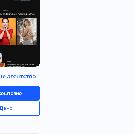
е агентство
коштовно
Демо