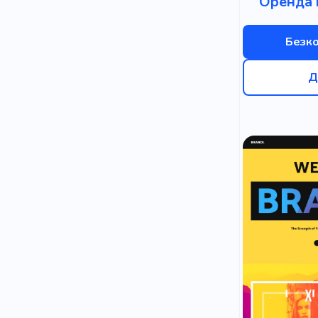
Оренда 
Безк
Д