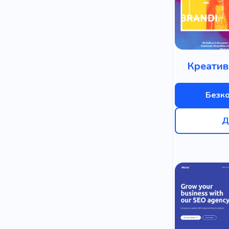
Креатив
Безк
Д