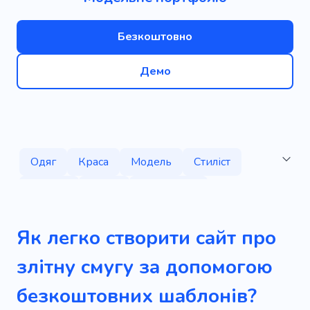
Безкоштовно
Демо
Одяг
Краса
Модель
Стиліст
Лукбук
Мода
Астрологія
Гуру моди
Модниця
Плаття
Як легко створити сайт про
Фотосесія
Аксесуари
Колекція
злітну смугу за допомогою
Капсульні вбрання
Виставковий зал
безкоштовних шаблонів?
Лук
Пошиття одягу