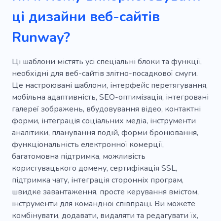
Індивідуальне пошиття
Шкіра
Розкіш
ці дизайни веб-сайтів
Взуття
Одяг
Очищення
Сумочки
Runway?
Гуру стилю
Купальник
Пошита сукня
Ці шаблони містять усі спеціальні блоки та функції,
Пошитий костюм
необхідні для веб-сайтів злітно-посадкової смуги.
Це настроювані шаблони, інтерфейс перетягування,
Консультант з гардеробу
Instagram
мобільна адаптивність, SEO-оптимізація, інтегровані
Шиття
Модний
Жінки
Чоловіки
галереї зображень, вбудовування відео, контактні
форми, інтеграція соціальних медіа, інструменти
Стрілянина
Демонструвати
Кампанія
аналітики, планування подій, форми бронювання,
функціональність електронної комерції,
Послуги
Стильний
Досвід
Хлопці
багатомовна підтримка, можливість
Штани
Особистий
Лиття
користувацького домену, сертифікація SSL,
підтримка чату, інтеграція сторонніх програм,
Співробітництво
Реклама
Зброя
швидке завантаження, просте керування вмістом,
інструменти для командної співпраці. Ви можете
Приниження
Актор
Аматорський
комбінувати, додавати, видаляти та редагувати їх,