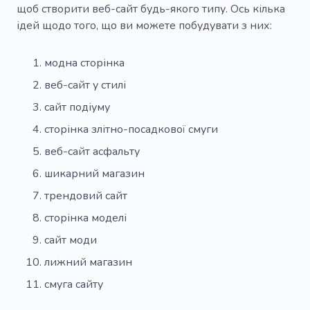
Зірка
Темноволоса модель
Фільм
щоб створити веб-сайт будь-якого типу. Ось кілька
ідей щодо того, що ви можете побудувати з них:
Коні для шоу краси
Татуювання
Модель для оголошень
Моделювання
модна сторінка
веб-сайт у стилі
сайт подіуму
сторінка злітно-посадкової смуги
веб-сайт асфальту
шикарний магазин
трендовий сайт
сторінка моделі
сайт моди
лижний магазин
смуга сайту