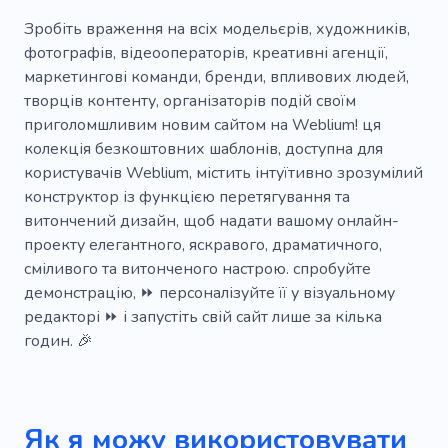
Капсульний гардероб
Каталог одягу
Зробіть враження на всіх модельєрів, художників,
фотографів, відеооператорів, креативні агенції,
Жіночий одяг
Бутик
Активний одяг
маркетингові команди, бренди, впливових людей,
творців контенту, організаторів подій своїм
Бежевий
на замовлення
приголомшливим новим сайтом на Weblium! ця
Весільні сукні
Куратор одягу
колекція безкоштовних шаблонів, доступна для
користувачів Weblium, містить інтуїтивно зрозумілий
Майстерня по ремонту одягу
Кристал
конструктор із функцією перетягування та
витончений дизайн, щоб надати вашому онлайн-
Джинсовий
Дрес-код
проекту елегантного, яскравого, драматичного,
Модний консультант
Модний стиліст
сміливого та витонченого настрою. спробуйте
демонстрацію, ⏩ персоналізуйте її у візуальному
Ювелірні вироби
Голка
Рожевий
редакторі ⏩ і запустіть свій сайт лише за кілька
годин. 🎉
Гаманець
Замша
Купальники
Текстиль
Нижня білизна
Гардероб стиліст
Сумка
Ательє одягу
Як я можу використовувати