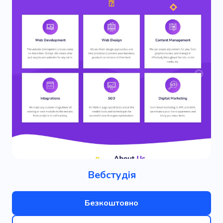
Вебстудія
Безкоштовно