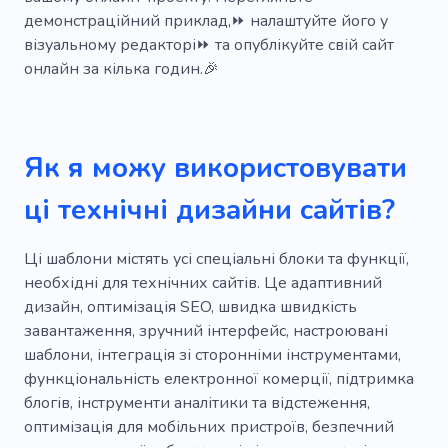
демонстраційний приклад,⏩ налаштуйте його у
Послуги
Цифровий брендинг
візуальному редакторі⏩ та опублікуйте свій сайт
онлайн за кілька годин.🎉
Комерційний
Офіс
Інструмент
Конференція
Просування по службі
Високотехнологічні
Сучасні технології
Як я можу використовувати
Електричний
Обладнання
ці технічні дизайни сайтів?
Вивчити інтерфейс
Ці шаблони містять усі спеціальні блоки та функції,
Нова віртуальна реальність
Бек-енд
необхідні для технічних сайтів. Це адаптивний
дизайн, оптимізація SEO, швидка швидкість
Мережі
Навчання
Світ it
Ноутбук
завантаження, зручний інтерфейс, настроювані
Робота
Баланс
IT
Освіта
шаблони, інтеграція зі сторонніми інструментами,
функціональність електронної комерції, підтримка
Консультації
Організація
Продукт
блогів, інструменти аналітики та відстеження,
оптимізація для мобільних пристроїв, безпечний
Дані
Промисловість
Мережі