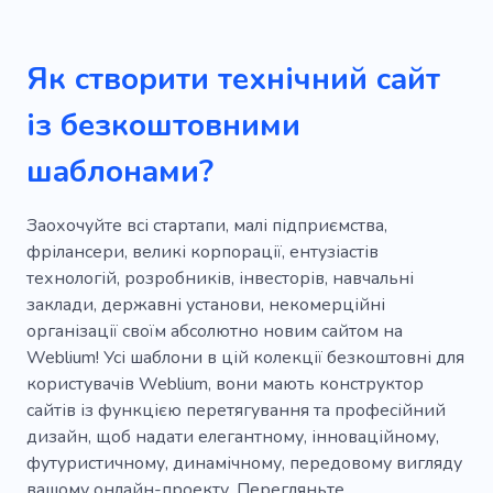
Мобільний
Цифровий
Програмне забезпечення
Розробник
Як створити технічний сайт
Навчання
Вебстудія
Смартфон
із безкоштовними
Програмування
Інноваційність
шаблонами?
Компанія
Запуск
Комп'ютер
Штучний інтелект
Агентство
Заохочуйте всі стартапи, малі підприємства,
фрілансери, великі корпорації, ентузіастів
Технологічні рішення
Курс
Онлайн
технологій, розробників, інвесторів, навчальні
заклади, державні установи, некомерційні
Кодування
Вебдизайн
Консалтинг
організації своїм абсолютно новим сайтом на
Консалтингова компанія
Підприємство
Weblium! Усі шаблони в цій колекції безкоштовні для
користувачів Weblium, вони мають конструктор
Управління
Підтримка
сайтів із функцією перетягування та професійний
дизайн, щоб надати елегантному, інноваційному,
Управління проектами
Інформація
футуристичному, динамічному, передовому вигляду
Аналітика
Професійні послуги
вашому онлайн-проекту. Перегляньте