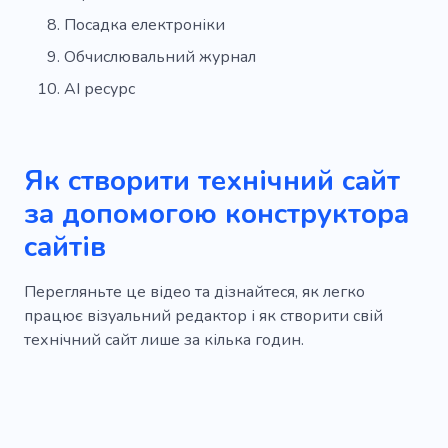
Дизайн сайту
SEO агентство
Робот
Посадка електроніки
Обчислювальний журнал
Хмарне сховище
Клавіатура
Раціон
AI ресурс
Редизайн
Мобільний телефон
Персонал
Безпека
Несправності
Як створити технічний сайт
Рішення
Wi-Fi
Кар'єра
за допомогою конструктора
сайтів
Перегляньте це відео та дізнайтеся, як легко
працює візуальний редактор і як створити свій
технічний сайт лише за кілька годин.