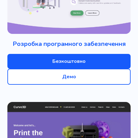
Розробка програмного забезпечення
Безкоштовно
Демо