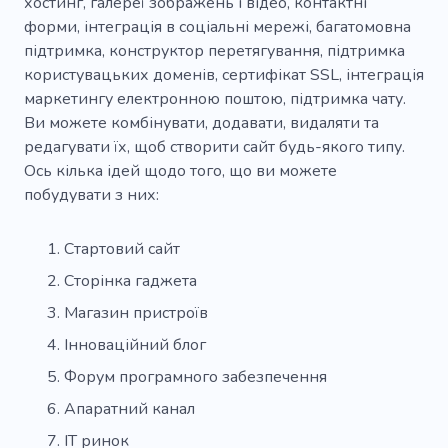
хостинг, галереї зображень і відео, контактні
Корпоративний
Дизайнерське агентство
форми, інтеграція в соціальні мережі, багатомовна
підтримка, конструктор перетягування, підтримка
Брендинг
Індивідуальні
Зображення
користувацьких доменів, сертифікат SSL, інтеграція
маркетингу електронною поштою, підтримка чату.
Студія
Унікальний
Студія дизайну
Ви можете комбінувати, додавати, видаляти та
Вміст
Графічний дизайнер
редагувати їх, щоб створити сайт будь-якого типу.
Ось кілька ідей щодо того, що ви можете
Маркетинг
Відео
Анімація
Бренд
побудувати з них:
Демонструвати
Стратегія
Допомога
Стартовий сайт
Чат-бот
Цифрове рішення
Сторінка гаджета
Студія розробки ігор
Розробка ігор
Магазин пристроїв
Інноваційний блог
Відеоспостереження
Коворкінг
Форум програмного забезпечення
Цифрова стратегія
Електроніка
Гра
Апаратний канал
Веб-дизайн з нуля
Дистанційний
ІТ ринок