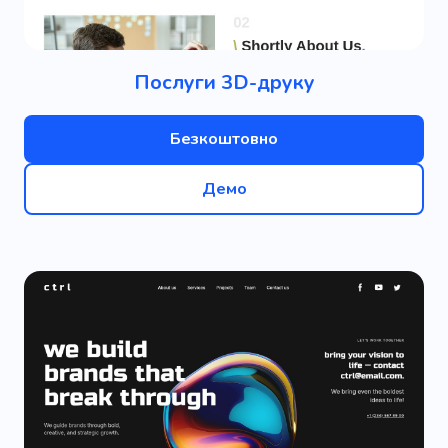
Послуги 3D-друку
Безкоштовно
Демо