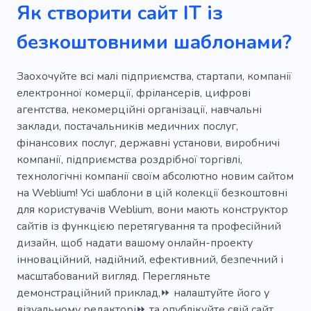
Як створити сайт IT із
Кодування
Технологічний
Технології
безкоштовними шаблонами?
Інноваційність
Навчання
Освіта
Творчий
Заохочуйте всі малі підприємства, стартапи, компанії
електронної комерції, фрілансерів, цифрові
агентства, некомерційні організації, навчальні
заклади, постачальників медичних послуг,
фінансових послуг, державні установи, виробничі
компанії, підприємства роздрібної торгівлі,
технологічні компанії своїм абсолютно новим сайтом
на Weblium! Усі шаблони в цій колекції безкоштовні
для користувачів Weblium, вони мають конструктор
сайтів із функцією перетягування та професійний
дизайн, щоб надати вашому онлайн-проекту
інноваційний, надійний, ефективний, безпечний і
масштабований вигляд. Перегляньте
демонстраційний приклад,⏩ налаштуйте його у
візуальному редакторі⏩ та опублікуйте свій сайт