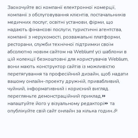
Просування по службі
Аналітика
Заохочуйте всі компанії електронної комерції,
компанії з обслуговування клієнтів, постачальників
Стратегія
Компанія
Планування
медичних послуг, освітні установи, фірми, що
надають фінансові послуги, туристичні агентства,
Зростання
Запуск
компанії з нерухомості, розважальні платформи,
Студія розробки ігор
Високотехнологічні
ресторани, служби технічної підтримки своїм
абсолютно новим сайтом на Weblium! усі шаблони в
Сучасні технології
Технологічні рішення
цій колекції безкоштовні для користувачів Weblium,
вони мають конструктор сайтів із можливістю
Коворкінг
Цифровий брендинг
перетягування та професійний дизайн, щоб надати
Цифрова стратегія
Швидке навчання
вашому онлайн-проекту дружній, привабливий,
чуйний, інформативний і корисний вигляд.
Гра
Нова віртуальна реальність
перегляньте демонстраційний приклад,⏩
налаштуйте його у візуальному редакторі⏩ та
Сервер
Технологічний
Працювати
опублікуйте свій сайт онлайн за кілька годин.🎉
Розробник
Робота