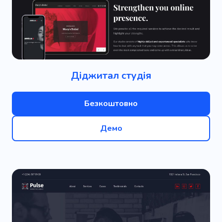
Діджитал студія
Безкоштовно
Демо