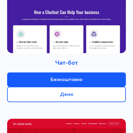
Чат-бот
Безкоштовно
Демо