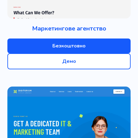
Маркетингове агентство
Безкоштовно
Демо