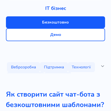
ІТ бізнес
Безкоштовно
Демо
Веброзробка
Підтримка
Технології
Демонструвати
Агентство
Управління
Програмування
Продажі
Як створити сайт чат-бота з
Рішення
Штучний інтелект
Творчий
безкоштовними шаблонами?
Бренд
Маркетинг
Вміст
Послуги