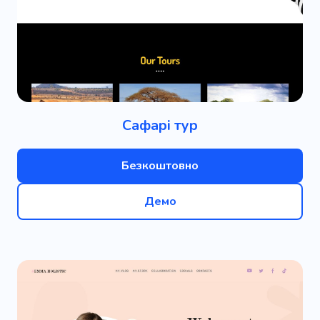
Сафарі тур
Безкоштовно
Демо