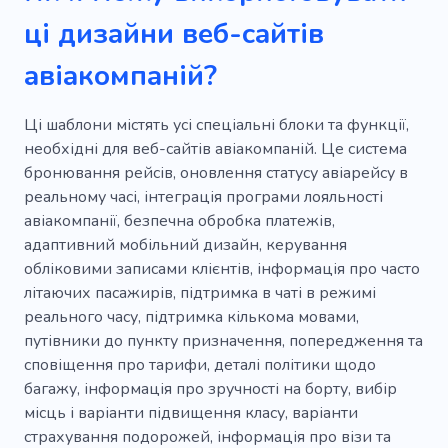
Передача
Подорож з нянею
Води
ці дизайни веб-сайтів
Всесвіт
Водний тур
Водоспади
авіакомпаній?
Погода
Розваги на яхті
Скелелазіння
Ці шаблони містять усі спеціальні блоки та функції,
Моряк
Море
Туроператор
необхідні для веб-сайтів авіакомпаній. Це система
бронювання рейсів, оновлення статусу авіарейсу в
Подорож
Стюардеса
Стюардеса
реальному часі, інтеграція програми лояльності
Спосіб життя
Європа
Готель
Куба
авіакомпанії, безпечна обробка платежів,
адаптивний мобільний дизайн, керування
Свято
Місто
Ночівля
обліковими записами клієнтів, інформація про часто
літаючих пасажирів, підтримка в чаті в режимі
реального часу, підтримка кількома мовами,
путівники до пункту призначення, попередження та
сповіщення про тарифи, деталі політики щодо
багажу, інформація про зручності на борту, вибір
місць і варіанти підвищення класу, варіанти
страхування подорожей, інформація про візи та