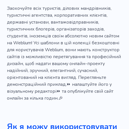
Верхова їзда
Надійність
Заохочуйте всіх туристів, ділових мандрівників,
туристичні агентства, корпоративних клієнтів,
Оренда автомобіля
Політ
Флот
державні установи, вантажовідправників,
туристичних блогерів, організаторів заходів,
Пальне
Безпечне водіння
Водій таксі
студентів, іноземців своїм абсолютно новим сайтом
Служба таксі
Таксі
Двигун
Тур
на Weblium! Усі шаблони в цій колекції безкоштовні
для користувачів Weblium, вони мають конструктор
Кенія
Африка
Подорож
Природа
сайтів із можливістю перетягування та професійний
дизайн, щоб надати вашому онлайн-проекту
Все включено
Туризм
Дозвілля
надійний, зручний, елегантний, сучасний,
Діяльність
Країна
Географія
орієнтований на клієнта вигляд. Перегляньте
демонстраційний приклад,⏩ налаштуйте його у
Парапланеризм
Індичка
візуальному редакторі⏩ та опублікуйте свій сайт
онлайн за кілька годин.🎉
Повітряна куля
Пляжі
Дайвінг-тур
Дайвінг
Виїзд за кордон
Екскурсія
Інстатріп
Пасажири
Шаттл
Валізи
Як я можу використовувати