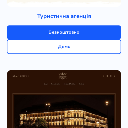
Туристична агенція
Безкоштовно
Демо