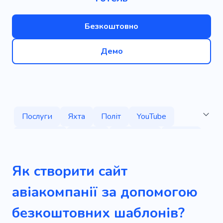
Безкоштовно
Демо
Послуги
Яхта
Політ
YouTube
Швидкий
Розкіш
Зручність
Спосіб
Пригода
Задоволення
Засоби
Як створити сайт
Релакс
Зручності
Точка доступу
авіакомпанії за допомогою
Відеоблоги про подорожі
Комфорт
безкоштовних шаблонів?
Дорога
Досвід
Безпеки