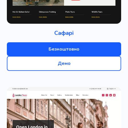
Сафарі
Безкоштовно
Демо