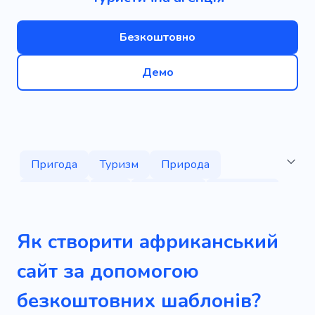
Безкоштовно
Демо
Пригода
Туризм
Природа
Дозвілля
Тур
Географія
Екскурсія
Туроператор
Подорож
Водоспади
Як створити африканський
Релакс
Яхта
Швидкий
Танзанія
сайт за допомогою
Гонка
Спосіб
Країна
безкоштовних шаблонів?
Виїзд за кордон
Інстатріп
Передача