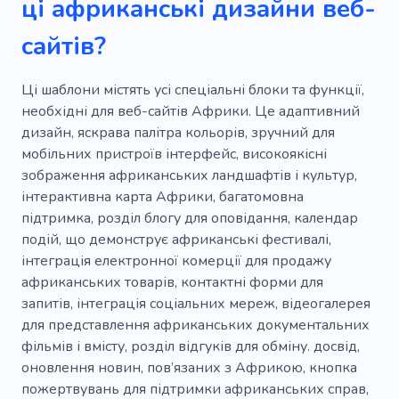
ці африканські дизайни веб-
Затонулий пором
Прогулянка
Парк
сайтів?
Фургон
Послуги
Руанда
Екзотичний
Тварина
Все включено
Ці шаблони містять усі спеціальні блоки та функції,
необхідні для веб-сайтів Африки. Це адаптивний
Задоволення
Засоби
Зручності
дизайн, яскрава палітра кольорів, зручний для
мобільних пристроїв інтерфейс, високоякісні
Велика гра
Пустеля
Полювання
зображення африканських ландшафтів і культур,
Джунглі
Ящірка
Скарб
Індичка
інтерактивна карта Африки, багатомовна
підтримка, розділ блогу для оповідання, календар
Атмосферне місце
Зоопарк
подій, що демонструє африканські фестивалі,
інтеграція електронної комерції для продажу
Повітряна куля
Соколине полювання
африканських товарів, контактні форми для
Риба
Фото місць
Морські подорожі
запитів, інтеграція соціальних мереж, відеогалерея
для представлення африканських документальних
Розваги на яхті
Авіакомпанія
фільмів і вмісту, розділ відгуків для обміну. досвід,
оновлення новин, пов’язаних з Африкою, кнопка
Відкритий
Скелелазіння
Моряк
пожертвувань для підтримки африканських справ,