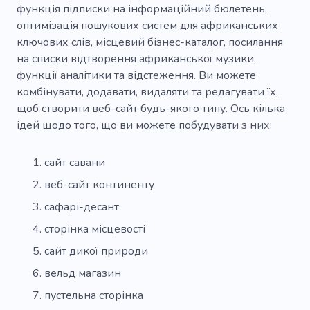
Море
Дослідження
Ліс
Хамелеон
функція підписки на інформаційний бюлетень,
оптимізація пошукових систем для африканських
Дачний комплекс
Паспорт
Політ
ключових слів, місцевий бізнес-каталог, посилання
на списки відтворення африканської музики,
Простір
За кордоном
Європа
функції аналітики та відстеження. Ви можете
комбінувати, додавати, видаляти та редагувати їх,
щоб створити веб-сайт будь-якого типу. Ось кілька
ідей щодо того, що ви можете побудувати з них:
сайт савани
веб-сайт континенту
сафарі-десант
сторінка місцевості
сайт дикої природи
вельд магазин
пустельна сторінка