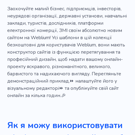
Подорож з нянею
Заохочуйте малий бізнес, підприємців, інвесторів,
неурядові організації, державні установи, навчальні
Відеоблоги про подорожі
Водний тур
заклади, туристів, дослідників, платформи
електронної комерції, ЗМІ своїм абсолютно новим
Погода
Подорож
Кенія
Місто
сайтом на Weblium! Усі шаблони в цій колекції
Точка доступу
Набережна
Сафарі
безкоштовні для користувачів Weblium, вони мають
конструктор сайтів із функцією перетягування та
Дайвінг-тур
Дайвінг
Політ
Вузли
професійний дизайн, щоб надати вашому онлайн-
проекту яскравого, різноманітного, великого,
Фототур
Шаттл
Води
YouTube
барвистого та надихаючого вигляду. Перегляньте
Поїзд
Дика природа
Діяльність
демонстраційний приклад,⏩ налаштуйте його у
візуальному редакторі⏩ та опублікуйте свій сайт
Парапланеризм
Пляжі
Валізи
онлайн за кілька годин.🎉
Всесвіт
Норвегія
Пейзажі
Пам'ятки
Атмосфера
Вудка
Як я можу використовувати
Переміщення
Пасажири
Корабель