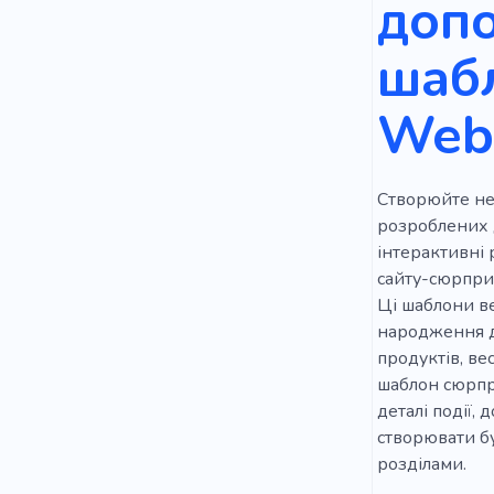
доп
Тизер
шабл
Web
Створюйте нез
розроблених д
інтерактивні 
сайту-сюрприз
Ці шаблони ве
народження ди
продуктів, ве
шаблон сюрпри
деталі події,
створювати бу
розділами.