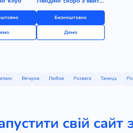
нг клуб
Лендинг скоро з'явиться
оштовно
Безкоштовно
емо
Демо
елакс
Вечірка
Любов
Розвага
Танець
Ро
Щасливий
Задоволення
Більярдний клуб
Над
Спокій
Різдво
Жах
Наклейка
Навчальна д
ць
Святкування
Організація
Прикраса
Вітан
апустити свій сайт 
Подарунок на день народження
Нічне сидіння
То