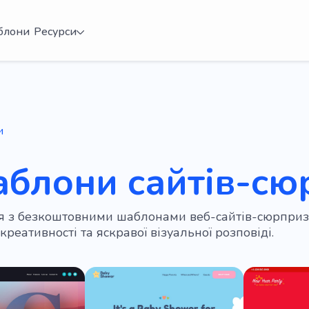
блони
Ресурси
и
аблони сайтів-сю
 з безкоштовними шаблонами веб-сайтів-сюрпризів
реативності та яскравої візуальної розповіді.