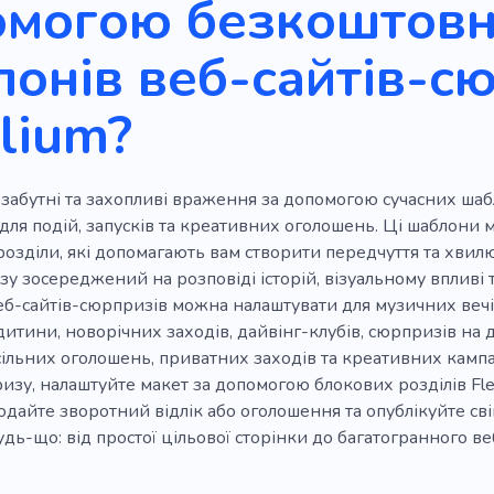
омогою безкоштов
онів веб-сайтів-с
lium?
абутні та захопливі враження за допомогою сучасних шабл
ля подій, запусків та креативних оголошень. Ці шаблони 
розділи, які допомагають вам створити передчуття та хви
у зосереджений на розповіді історій, візуальному впливі т
б-сайтів-сюрпризів можна налаштувати для музичних вечір
тини, новорічних заходів, дайвінг-клубів, сюрпризів на 
сільних оголошень, приватних заходів та креативних кампа
зу, налаштуйте макет за допомогою блокових розділів Fle
 додайте зворотний відлік або оголошення та опублікуйте св
дь-що: від простої цільової сторінки до багатогранного веб