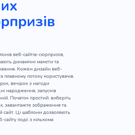
них
юрпризів
онів веб-сайтів-сюрпризів,
мають динамічні макети та
лювання. Кожен дизайн веб-
а плавному потоку користувачів.
ок, вечірок з нагоди
дні народження, запусків
ній. Початок простий: виберіть
x, завантажте зображення та
ій сайт. Ці шаблони дозволяють
-сайту події з кількома