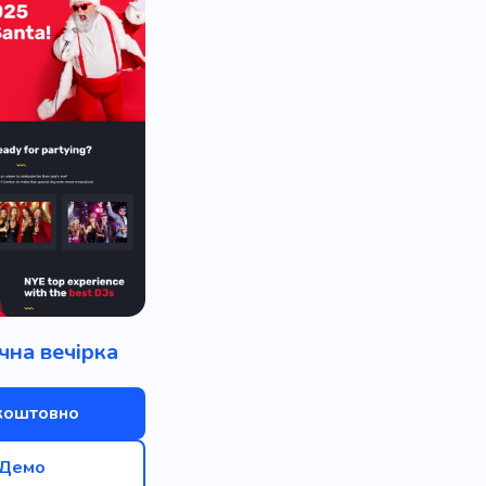
чна вечірка
коштовно
Демо