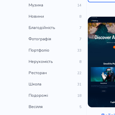
Музика
14
Новини
8
Благодійність
7
Фотографія
7
Портфоліо
33
Нерухомість
8
Ресторан
22
Школа
31
Подорожі
18
Весілля
5