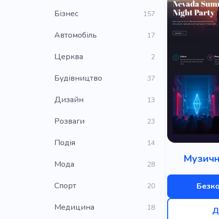
Бізнес
157
Автомобіль
17
Церква
2
Будівництво
37
Дизайн
13
Розваги
23
Подія
14
Музичн
Мода
28
Cпорт
Безк
20
Медицина
18
Д