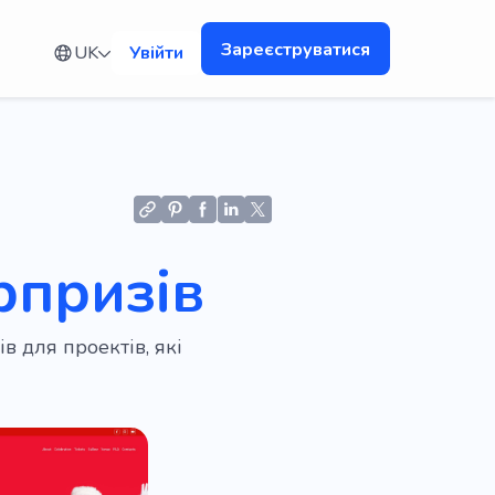
Зареєструватися
UK
Увійти
рпризів
 для проектів, які