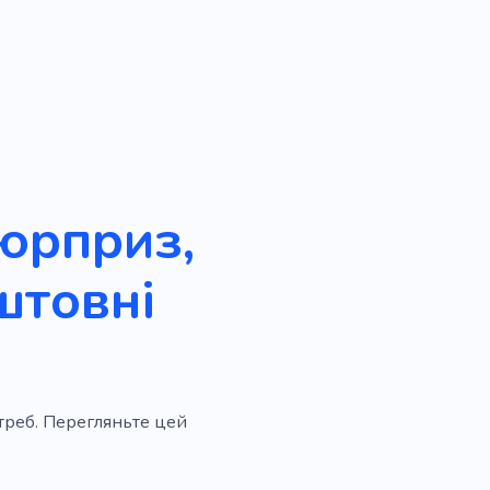
сюрприз,
штовні
отреб. Перегляньте цей