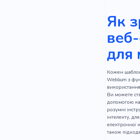
Як з
веб-
для 
Кожен шаблон
Weblium з фун
використання
Ви можете ст
допомогою ка
розумні інстр
інтелекту, дл
електронної к
також підходя