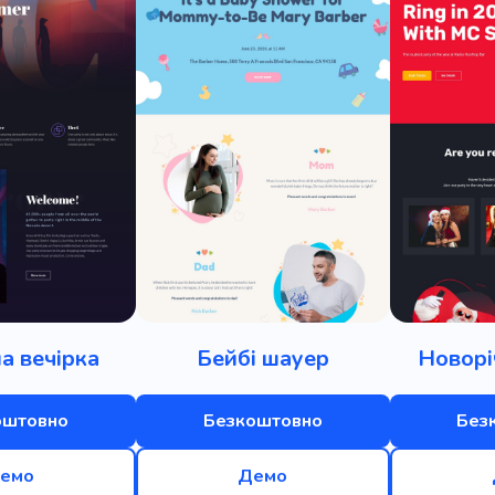
а вечірка
Бейбі шауер
Новорі
оштовно
Безкоштовно
Без
емо
Демо