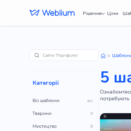
Рішення
Ціни
Ша
Сайти 'Портфоліо'
Шаблон
Пошук
5 ш
Категорії
Ознайомтеся
потребують к
Всі шаблони
всі
Тварини
9
Мистецтво
8