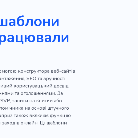
 шаблони
працювали
могою конструктора веб-сайтів
нтаження, SEO та зручності
ливий користувацький досвід.
ннями та оголошеннями. За
VP, запити на квитки або
помічника на основі штучного
сюрприз також включає функцію
 заходів онлайн. Ці шаблони