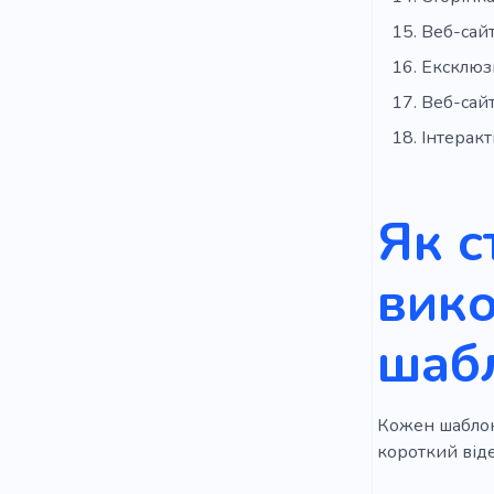
Веб-сайт
Ексклюз
Веб-сайт
Інтеракт
Як с
вик
шаб
Кожен шаблон 
короткий віде