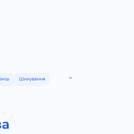
зкіш
Шикування
ання
Тусовка
іяльність
Яскравий
ня
Церемонія
за
й же день
Чудовий