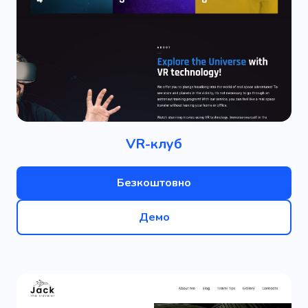
VR-клуб
Безкоштовно
Демо