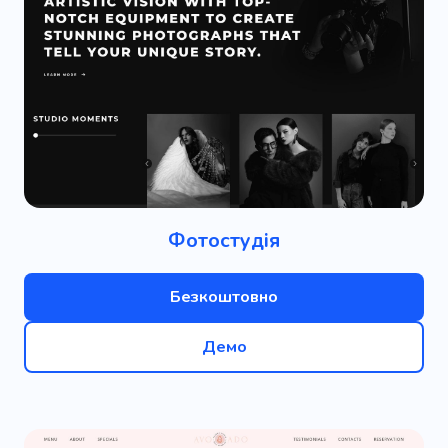
Фотостудія
Безкоштовно
Демо