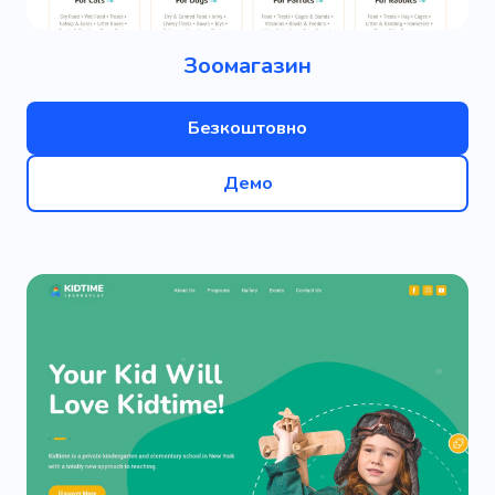
Зоомагазин
Безкоштовно
Демо