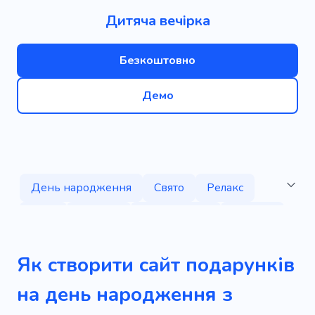
Дитяча вечірка
Безкоштовно
Демо
День народження
Свято
Релакс
Діти
Вечірка
Святкування
Родина
Народження
Вагітність
Діти
Як створити сайт подарунків
Дитина
Вагітна
Дитина
Няня
на день народження з
Дівич-вечір
Спогади