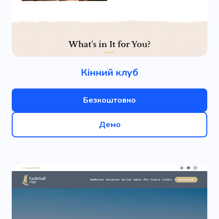
Кінний клуб
Безкоштовно
Демо