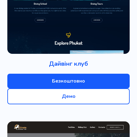
Дайвінг клуб
Безкоштовно
Демо