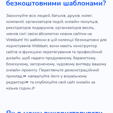
безкоштовними шаблонами?
Новонароджений
Хлопці
Цукерка
Подарункові набори
Дитячий садок
Заохочуйте всіх людей, батьків, друзів, колег,
компаній, організаторів подій, онлайн-покупців,
Сюрприз
Під водою
реєстраторів подарунків, організаторів весіль,
членів сім’ї своїм абсолютно новим сайтом на
Занурення під воду
Романтика
Weblium! Усі шаблони в цій колекції безкоштовні для
Корабель
Географія
Лазіння
користувачів Weblium, вони мають конструктор
сайтів із функцією перетягування та професійний
Кайтсерфінг
Більярдний клуб
дизайн, щоб надати продуманому, барвистому,
блискучому, загорненому, чудовому вигляду вашому
Відпочинок на воді
Яхтинг
Океан
онлайн-проекту. Перегляньте демонстраційний
Солона вода
Яхта
Море
приклад,⏩ налаштуйте його у візуальному
редакторі⏩ та опублікуйте свій сайт онлайн за
Верхова їзда
кілька годин.🎉
Дитячий кінно-спортивний клуб