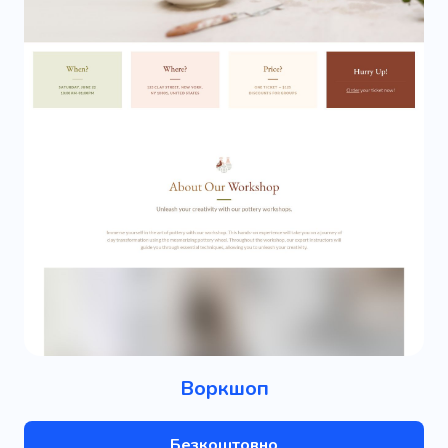
Воркшоп
Безкоштовно