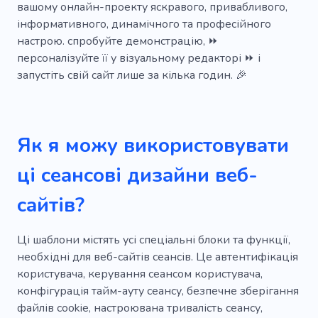
вашому онлайн-проекту яскравого, привабливого,
Консультація
Одяг
Консультант
інформативного, динамічного та професійного
настрою. спробуйте демонстрацію, ⏩
Реабілітація
Спокійний
Психологія
персоналізуйте її у візуальному редакторі ⏩ і
запустіть свій сайт лише за кілька годин. 🎉
Емоційний
Ліпідна панель
Недієтичний підхід
Релакс
Терапевт
Благополуччя
Працювати
Як я можу використовувати
Профілактика
Виробник
Онлайн
ці сеансові дизайни веб-
Волонтерські центри
Організація
сайтів?
Ці шаблони містять усі спеціальні блоки та функції,
необхідні для веб-сайтів сеансів. Це автентифікація
користувача, керування сеансом користувача,
конфігурація тайм-ауту сеансу, безпечне зберігання
файлів cookie, настроювана тривалість сеансу,