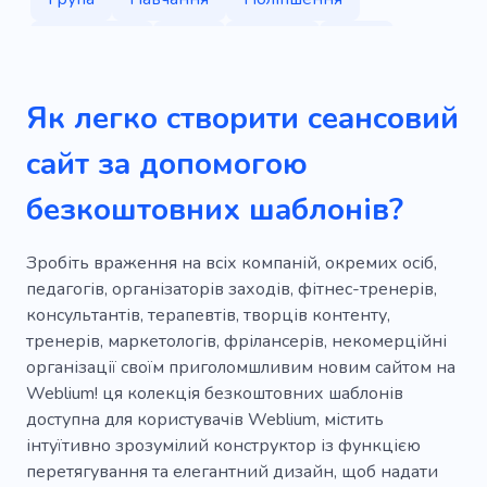
Особистий
Клас
Танець
Звук
Веброзробка
Програмування
Як легко створити сеансовий
Спосіб життя
Урок
Спів
Діти
сайт за допомогою
Дорослий
Музикант
Аудіорозповідь
безкоштовних шаблонів?
Композитор
Автор пісень
Хвиля
Сила
Фізичний
Тренажерний зал
Зробіть враження на всіх компаній, окремих осіб,
педагогів, організаторів заходів, фітнес-тренерів,
Проблема
Проблеми
Консультації
консультантів, терапевтів, творців контенту,
тренерів, маркетологів, фрілансерів, некомерційні
Психолог
Психотерапевт
Фахівець
організації своїм приголомшливим новим сайтом на
Рішення
Допомога
Терапія
Weblium! ця колекція безкоштовних шаблонів
доступна для користувачів Weblium, містить
Психічне здоров'я
Досвід
Симптоми
інтуїтивно зрозумілий конструктор із функцією
перетягування та елегантний дизайн, щоб надати
Самооцінка
Стрес
Відновлення