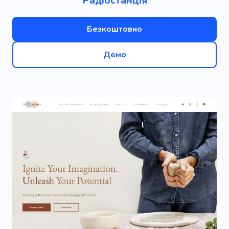
Радіостанція
Безкоштовно
Демо