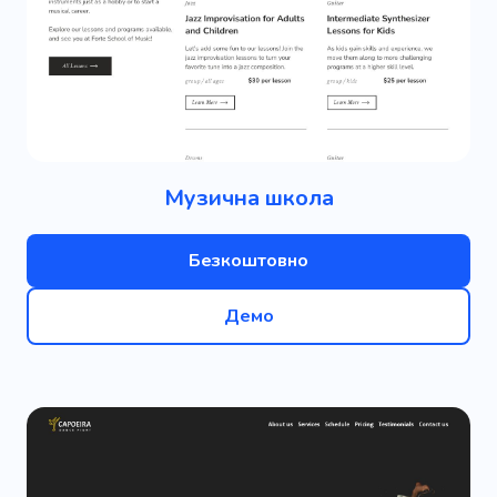
Музична школа
Безкоштовно
Демо