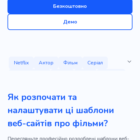
Безкоштовно
Демо
Netflix
Актор
Фільм
Серіал
Знаменитість
Лиття
Зірка
Діючий
Серії
Кіно
Особистий
Блог
Як розпочати та
Автобіографія
Зброя
Модель
налаштувати ці шаблони
Вільне падіння
Лінзи
Писар
Театр
веб-сайтів про фільми?
Дивитися
Фан-клуб
Аматорський
Шоуріл
Релакс
Перегляньте професійно розроблені шаблони веб-