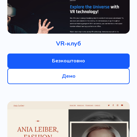
VR-клуб
Безкоштовно
Демо