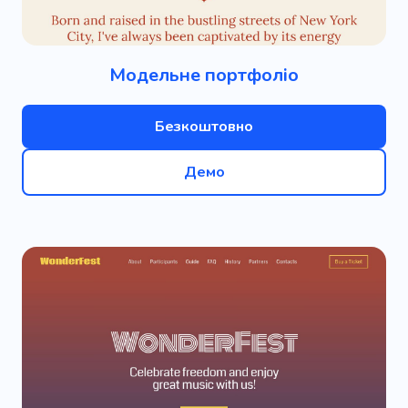
Модельне портфоліо
Безкоштовно
Демо