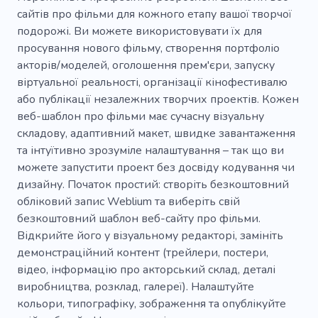
сайтів про фільми для кожного етапу вашої творчої
Потокове передавання
Задоволення
подорожі. Ви можете використовувати їх для
просування нового фільму, створення портфоліо
Художник
Музичне відео
Трейлер
акторів/моделей, оголошення прем'єри, запуску
Прем'єра
Запис
віртуальної реальності, організації кінофестивалю
або публікації незалежних творчих проектів. Кожен
веб-шаблон про фільми має сучасну візуальну
складову, адаптивний макет, швидке завантаження
та інтуїтивно зрозуміле налаштування – так що ви
можете запустити проект без досвіду кодування чи
дизайну. Початок простий: створіть безкоштовний
обліковий запис Weblium та виберіть свій
безкоштовний шаблон веб-сайту про фільми.
Відкрийте його у візуальному редакторі, замініть
демонстраційний контент (трейлери, постери,
відео, інформацію про акторський склад, деталі
виробництва, розклад, галереї). Налаштуйте
кольори, типографіку, зображення та опублікуйте