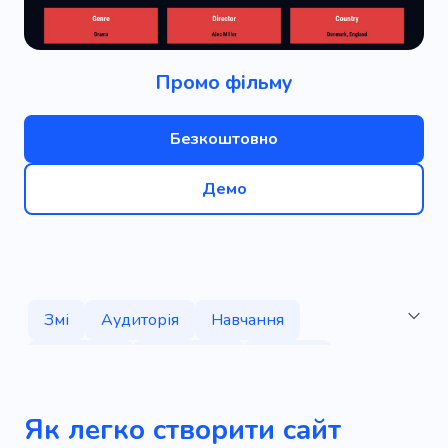
Промо фільму
Безкоштовно
Демо
Змі
Аудиторія
Навчання
Навчання
Художник
Фільми
Музичне відео
Netflix
Прем'єра
Як легко створити сайт
Запис
Серіал