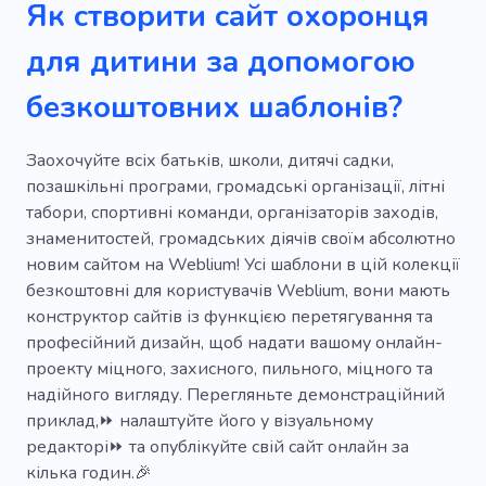
Як створити сайт охоронця
Медсестра
Медсестра
Діти
для дитини за допомогою
Дитячий садок
Родина
Няня
Няня
безкоштовних шаблонів?
Супроводжуюча няня
Уряд
Викладач
Допомога
Освіта
Дитячий садок
Заохочуйте всіх батьків, школи, дитячі садки,
позашкільні програми, громадські організації, літні
Новонароджений
Вагітність
табори, спортивні команди, організаторів заходів,
знаменитостей, громадських діячів своїм абсолютно
Дошкільний заклад
Вечірка
новим сайтом на Weblium! Усі шаблони в цій колекції
безкоштовні для користувачів Weblium, вони мають
конструктор сайтів із функцією перетягування та
професійний дизайн, щоб надати вашому онлайн-
проекту міцного, захисного, пильного, міцного та
надійного вигляду. Перегляньте демонстраційний
приклад,⏩ налаштуйте його у візуальному
редакторі⏩ та опублікуйте свій сайт онлайн за
кілька годин.🎉