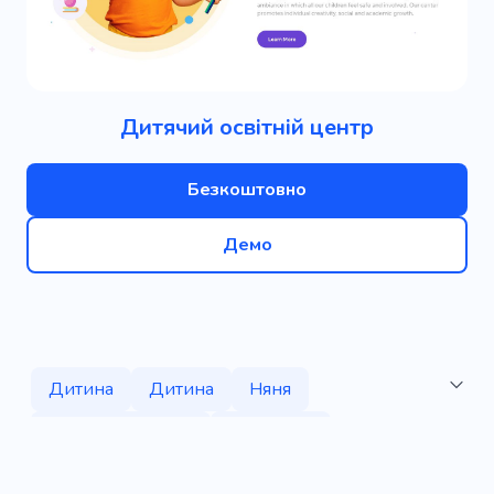
Дитячий освітній центр
Безкоштовно
Демо
Дитина
Дитина
Няня
Догляд за дітьми
Найм няні
Няня-економка
Медсестра для дитини