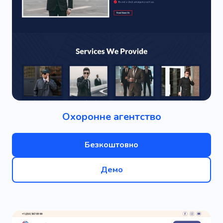
Охоронне агентство
Безкоштовно
Демо