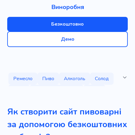
Виноробня
Безкоштовно
Демо
Ремесло
Пиво
Алкоголь
Солод
Пити
Алкогольні вироби
Вино
Дегустація вин
Смачний
Харчування
Як створити сайт пивоварні
Рецепт
Хміль
Досвід
Фестиваль
за допомогою безкоштовних
Напій
Сидр
Смак