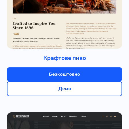
Крафтове пиво
Безкоштовно
Демо