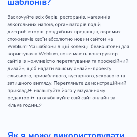
шаблонів?
Виноробна промисловість
Виноробство
Виробництво вина
Заохочуйте всіх барів, ресторанів, магазинів
алкогольних напоїв, організаторів подій,
Магазин алкогольних напоїв
дистриб’юторів, роздрібних продавців, окремих
споживачів своїм абсолютно новим сайтом на
Weblium! Усі шаблони в цій колекції безкоштовні для
користувачів Weblium, вони мають конструктор
сайтів із можливістю перетягування та професійний
дизайн, щоб надати вашому онлайн-проекту
сільського, привабливого, кустарного, яскравого та
затишного вигляду. Перегляньте демонстраційний
приклад,⏩ налаштуйте його у візуальному
редакторі⏩ та опублікуйте свій сайт онлайн за
кілька годин.🎉
Як я можу використовувати