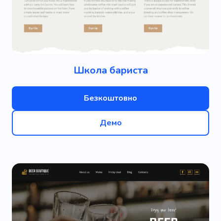
Школа бариста
Безкоштовно
Демо