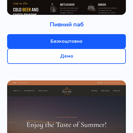
Пивний паб
Безкоштовно
Демо