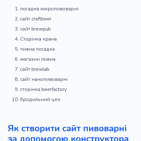
посадка мікропивоварні
сайт craftbeer
сайт brewpub
Сторінка крана
пивна посадка
магазин пивна
сайт brewlab
сайт нанопивоварні
сторінка beerfactory
бродильний цех
Як створити сайт пивоварні
за допомогою конструктора