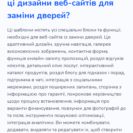
ці дизайни веб-сайтів для
Гараж
Замок
Ворота
Тривога
заміни дверей?
Електроударні системи
Скляні двері
Ці шаблони містять усі спеціальні блоки та функції,
необхідні для веб-сайтів із заміни дверей. Це
адаптивний дизайн, зручна навігація, галерея
високоякісних зображень, контактна форма,
функція онлайн-запиту пропозицій, розділ відгуків
клієнтів, детальний опис послуг, інтерактивний
каталог продуктів, розділ блогу для підказок і порад,
підтримка в чаті, інтеграція з соціальними
мережами, розділ поширених запитань, сторінка з
інформацією про гарантії, покрокове керівництво
щодо процесу встановлення, інформація про
варіанти фінансування, повзунок для фотографій до
та після, інструменти пошукової оптимізації,
інтеграція аналітики. Ви можете комбінувати,
додавати, видаляти та редагувати їх, щоб створити