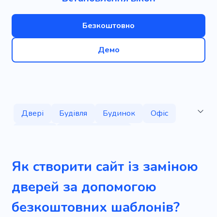
Безкоштовно
Демо
Двері
Будівля
Будинок
Офіс
Ремонт
Дерев'яні двері
Демонструвати
Безпеки
Захист
Як створити сайт із заміною
Скловолокно
Залізо
Квартира
дверей за допомогою
Дизайн інтер'єру
Плоский
Заміна
безкоштовних шаблонів?
Архітектура
Комерційний
Компанія