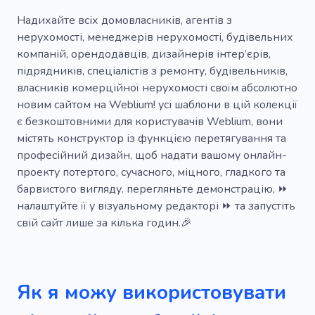
Планування
Відновлення
Кран
Надихайте всіх домовласників, агентів з
нерухомості, менеджерів нерухомості, будівельних
Випускний
Розвиток нерухомості
компаній, орендодавців, дизайнерів інтер’єрів,
підрядників, спеціалістів з ремонту, будівельників,
Реконструкція
Дах
Зовнішній вигляд
власників комерційної нерухомості своїм абсолютно
Підлогове покриття
новим сайтом на Weblium! усі шаблони в цій колекції
є безкоштовними для користувачів Weblium, вони
Протизламний ремонт
Рубати дерева
містять конструктор із функцією перетягування та
професійний дизайн, щоб надати вашому онлайн-
Геометрія
Обслуговування
проекту потертого, сучасного, міцного, гладкого та
Переїзд будинків
Фахівець
Скло
барвистого вигляду. перегляньте демонстрацію, ⏩
налаштуйте її у візуальному редакторі ⏩ та запустіть
Кімната
Безпека
Деревина
Ключ
свій сайт лише за кілька годин.🎉
Зміна замка
Комерційний слюсар
Тривожна сигналізація
Як я можу використовувати
Надзвичайна ситуація
Заміна замка