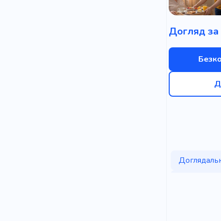
Безк
Д
Доглядаль
Відновлен
Житловий 
Будинок дл