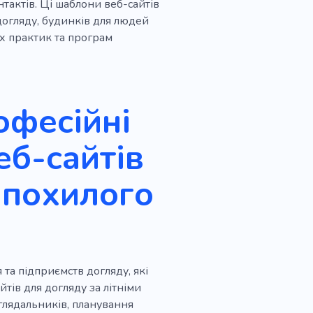
тактів. Ці шаблони веб-сайтів
догляду, будинків для людей
х практик та програм
офесійні
еб-сайтів
 похилого
та підприємств догляду, які
тів для догляду за літніми
оглядальників, планування