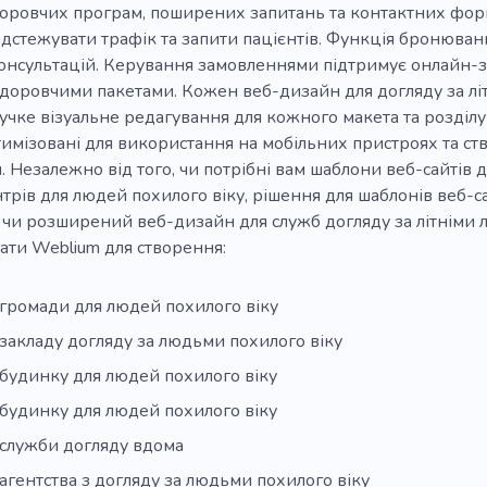
доровчих програм, поширених запитань та контактних форм
ідстежувати трафік та запити пацієнтів. Функція бронюва
консультацій. Керування замовленнями підтримує онлайн-з
доровчими пакетами. Кожен веб-дизайн для догляду за лі
учке візуальне редагування для кожного макета та розділу 
тимізовані для використання на мобільних пристроях та ст
 Незалежно від того, чи потрібні вам шаблони веб-сайтів 
нтрів для людей похилого віку, рішення для шаблонів веб-с
 чи розширений веб-дизайн для служб догляду за літніми
ати Weblium для створення:
громади для людей похилого віку
закладу догляду за людьми похилого віку
будинку для людей похилого віку
будинку для людей похилого віку
 служби догляду вдома
агентства з догляду за людьми похилого віку