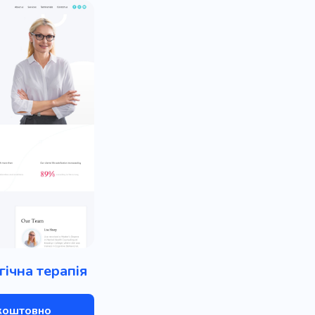
ічна терапія
коштовно