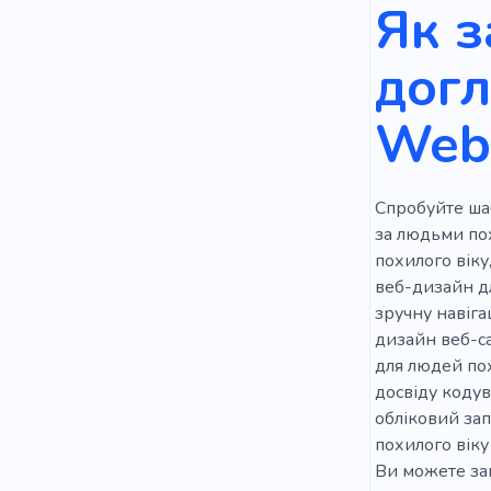
Як з
Будинок пр
догл
Дідусь
Web
Пункт перш
Довіра
Спробуйте шаб
за людьми пох
похилого віку
веб-дизайн дл
зручну навіга
дизайн веб-с
для людей по
досвіду коду
обліковий зап
похилого віку
Ви можете за