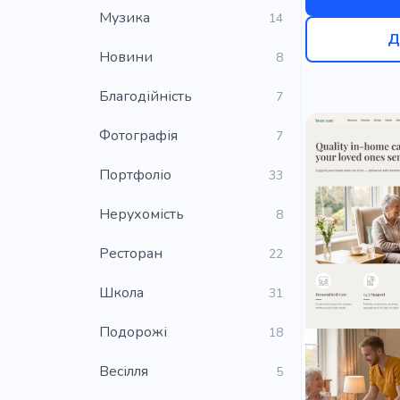
Музика
14
Д
Новини
8
Благодійність
7
Фотографія
7
Портфоліо
33
Нерухомість
8
Ресторан
22
Школа
31
Подорожі
18
Весілля
5