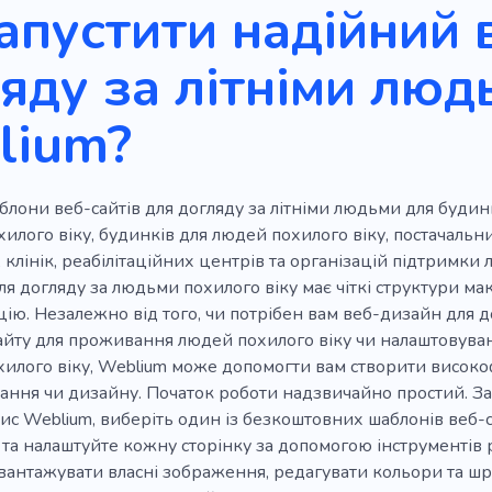
апустити надійний 
естарілих
Горе
Кризові центри
Вмираючий
яду за літніми люд
Мозок
Консультація
Благополуччя
Захворюванн
lium?
ої допомоги
Психічне здоров'я
Особистий
Доп
лони веб-сайтів для догляду за літніми людьми для будинк
илого віку, будинків для людей похилого віку, постачальн
, клінік, реабілітаційних центрів та організацій підтримки
я догляду за людьми похилого віку має чіткі структури мак
цію. Незалежно від того, чи потрібен вам веб-дизайн для д
айту для проживання людей похилого віку чи налаштовува
хилого віку, Weblium може допомогти вам створити висок
вання чи дизайну. Початок роботи надзвичайно простий. 
ис Weblium, виберіть один із безкоштовних шаблонів веб-
 та налаштуйте кожну сторінку за допомогою інструментів
вантажувати власні зображення, редагувати кольори та шр