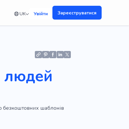
Зареєструватися
UK
Увійти
я людей
ою безкоштовних шаблонів