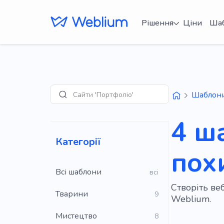
Рішення
Ціни
Ша
Сайти 'Портфоліо'
Шаблон
Пошук
4 ш
Категорії
пох
Всі шаблони
всі
Створіть ве
Тварини
9
Weblium.
Мистецтво
8