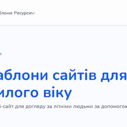
блони
Ресурси
и
аблони сайтів дл
илого віку
б-сайт для догляду за літніми людьми за допомог