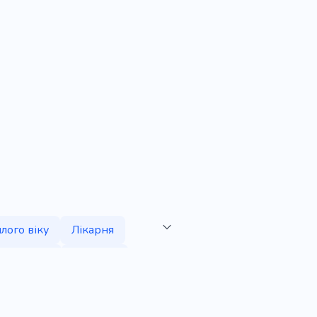
лого віку
Лікарня
Старший
Старість
Клініка
Терапія