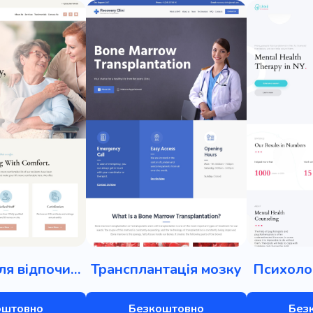
Будинок для відпочинку
Трансплантація мозку
Психолог
оштовно
Безкоштовно
Без