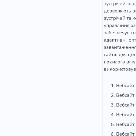
зустрічей, оз
дозволяють в
зустрічей та 
управління оз
забезпечує гн
адаптивні, оп
завантаження.
сайтів для це
похилого віку
використовув
Вебсайт 
Вебсайт 
Вебсайт 
Вебсайт 
Вебсайт
Вебсайт 