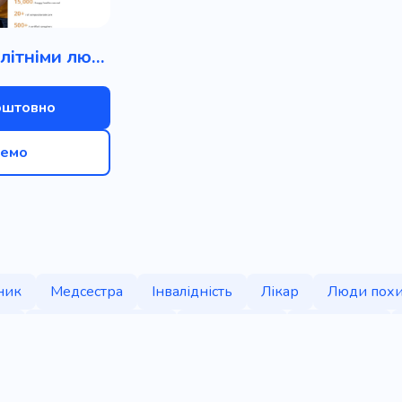
Догляд за літніми людьми
оштовно
емо
ник
Медсестра
Інвалідність
Лікар
Люди похи
ня
Охорона здоров'я
Реабілітація
Старі люди
будинок для проживання
Медична допомога
я людей похилого віку
Пенсія
Медичний персонал