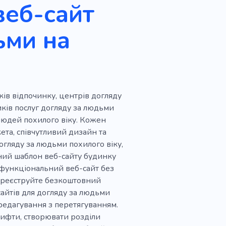
веб-сайт
Порятунок людей
ьми на
я
омога
Безпеки
ів відпочинку, центрів догляду
иків послуг догляду за людьми
 людей похилого віку. Кожен
ета, співчутливий дизайн та
огляду за людьми похилого віку,
ний шаблон веб-сайту будинку
офункціональний веб-сайт без
Зареєструйте безкоштовний
сайтів для догляду за людьми
 редагування з перетягуванням.
ифти, створювати розділи