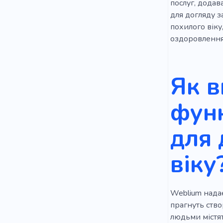
послуг, додав
для догляду з
похилого віку
оздоровлення
Як в
функ
для 
віку
Weblium надає
прагнуть ство
людьми містят