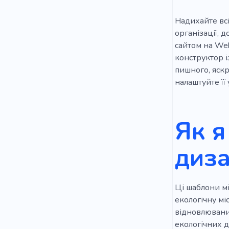
Надихайте всі
організації, 
сайтом на Web
конструктор 
пишного, яскр
налаштуйте її 
Як я
диза
Ці шаблони міс
екологічну мі
відновлюваних
екологічних д