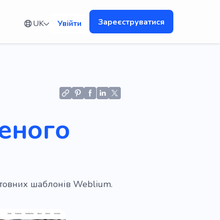
Зареєструватися
UK
Увійти
леного
штовних шаблонів Weblium.