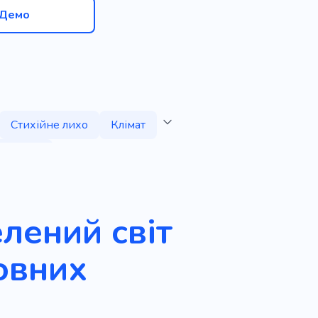
Демо
Стихійне лихо
Клімат
о чистий
елений світ
овних