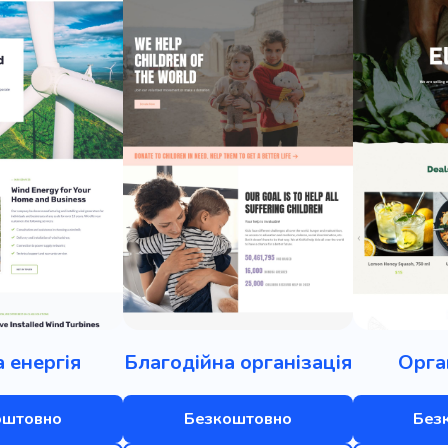
 енергія
Благодійна організація
Орга
оштовно
Безкоштовно
Без