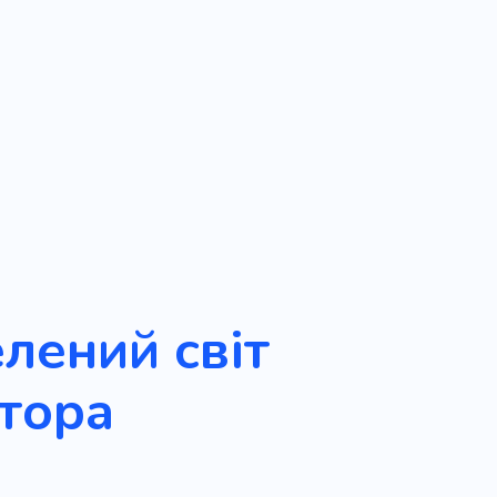
елений світ
тора