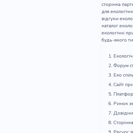
сторінка парт
для екологічн
відгуки еколо
каталог еколо
екологічні пр
будь-якого ти
Екологіч
Форум с
Еко спіл
Сайт пр
Платфор
Ринок з
Довідни
Сторінк
Ресурс 