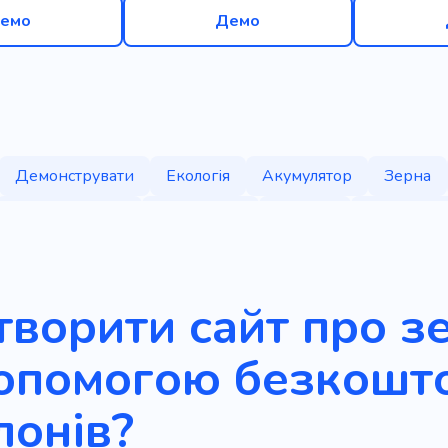
емо
Демо
Демонструвати
Екологія
Акумулятор
Зерна
Посадка дерев
Переробка
Стійкий
Екологічн
номіка
Догляд за зеленими насадженнями
Кисень
творити сайт про з
допомогою безкошт
лонів?