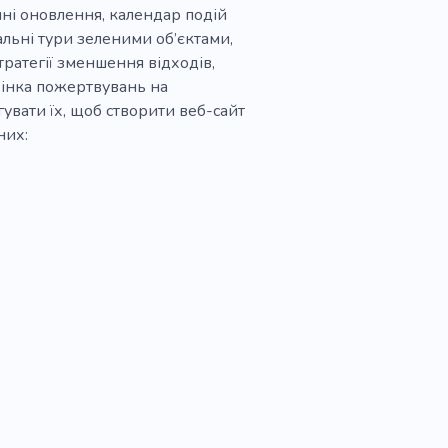
чні оновлення, календар подій
уальні тури зеленими об’єктами,
стратегії зменшення відходів,
орінка пожертвувань на
увати їх, щоб створити веб-сайт
них: