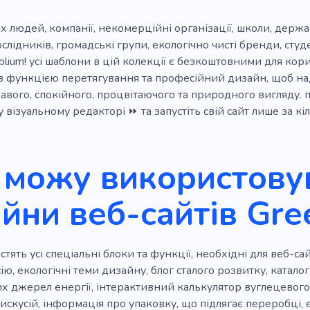
х людей, компанії, некомерційні організації, школи, держав
дослідників, громадські групи, екологічно чисті бренди, сту
lium! усі шаблони в цій колекції є безкоштовними для кори
із функцією перетягування та професійний дизайн, щоб н
авого, спокійного, процвітаючого та природного вигляду.
у візуальному редакторі ⏩ та запустіть свій сайт лише за кі
 можу використовув
йни веб-сайтів Gre
тять усі спеціальні блоки та функції, необхідні для веб-сай
сію, екологічні теми дизайну, блог сталого розвитку, катало
 джерел енергії, інтерактивний калькулятор вуглецевого 
искусій, інформація про упаковку, що підлягає переробці, е