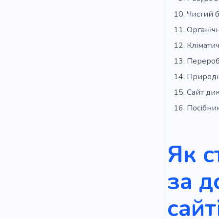
Чистий б
Органіч
Клімати
Перероб
Природн
Сайт ди
Посібник
Як с
за д
сайт