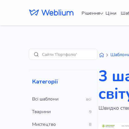
Рішення
Ціни
Ша
Сайти 'Портфоліо'
Шаблон
Пошук
3 ш
Категорії
світ
Всі шаблони
всі
Швидко ство
Тварини
9
Мистецтво
8