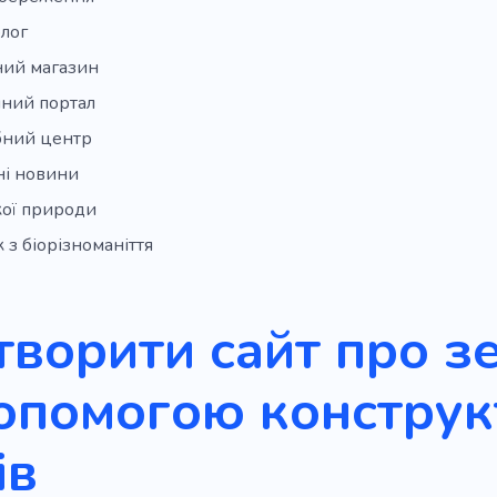
лог
ний магазин
чний портал
ний центр
і новини
кої природи
 з біорізноманіття
творити сайт про з
опомогою конструк
ів