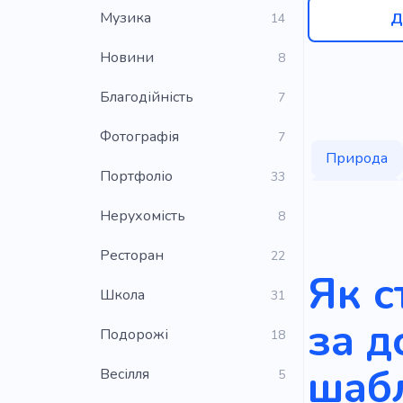
Музика
Д
14
Новини
8
Благодійність
7
Фотографія
7
Природа
Портфоліо
33
Зелений
Нерухомість
8
Зелена еко
Ресторан
22
Як с
Школа
31
за 
Подорожі
18
шаб
Весілля
5