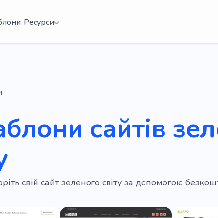
блони
Ресурси
и
аблони сайтів зе
у
ріть свій сайт зеленого світу за допомогою безко