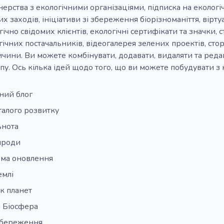
нерства з екологічними організаціями, підписка на екологі
их заходів, ініціативи зі збереження біорізноманіття, вірт
гічно свідомих клієнтів, екологічні сертифікати та значки, 
гічних постачальників, відеогалерея зелених проектів, ст
ичини. Ви можете комбінувати, додавати, видаляти та редаг
пу. Ось кілька ідей щодо того, що ви можете побудувати з 
ний блог
талого розвитку
ьнота
ироди
ма оновлення
емлі
к планет
а Біосфера
збереження