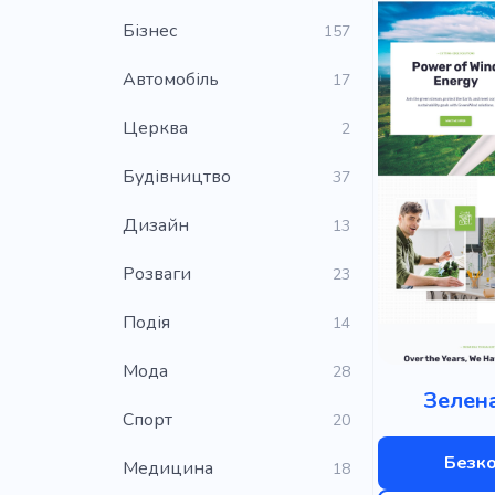
Бізнес
157
Автомобіль
17
Церква
2
Будівництво
37
Дизайн
13
Розваги
23
Подія
14
Мода
28
Зелена
Cпорт
20
Безк
Медицина
18