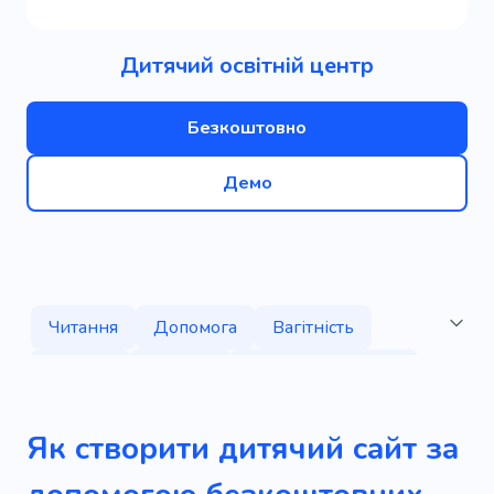
Дитячий освітній центр
Безкоштовно
Демо
Читання
Допомога
Вагітність
Родина
Дитина
Дитяча література
Книги
Дитяча художня література
Як створити дитячий сайт за
Дитячі історії
Дитячий автор