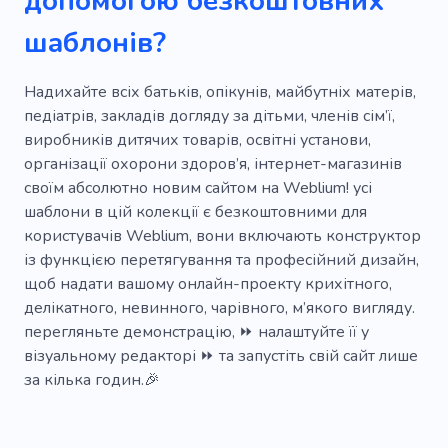
допомогою безкоштовних
Дитяча література
Творчий
шаблонів?
Особистий
Спогади
Вагітна
Народження
Няня
Майданчик
Надихайте всіх батьків, опікунів, майбутніх матерів,
педіатрів, закладів догляду за дітьми, членів сім’ї,
Діти
Вечірка
Мати
Діти
виробників дитячих товарів, освітні установи,
організації охорони здоров’я, інтернет-магазинів
Дитина
Няня
Новонароджений
своїм абсолютно новим сайтом на Weblium! усі
Хлопці
Дитячий садок
Медсестра
шаблони в цій колекції є безкоштовними для
користувачів Weblium, вони включають конструктор
Майбутні батьки
із функцією перетягування та професійний дизайн,
щоб надати вашому онлайн-проекту крихітного,
делікатного, невинного, чарівного, м’якого вигляду.
перегляньте демонстрацію, ⏩ налаштуйте її у
візуальному редакторі ⏩ та запустіть свій сайт лише
за кілька годин.🎉