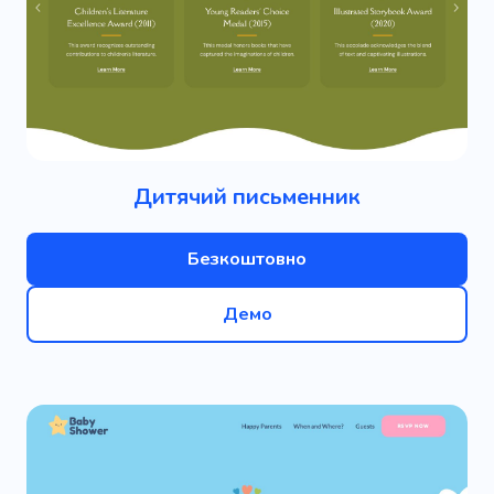
Дитячий письменник
Безкоштовно
Демо