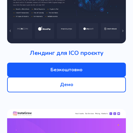
Лендинг для ICO проєкту
Безкоштовно
Демо