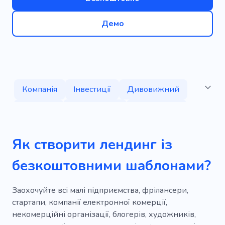
Демо
Компанія
Інвестиції
Дивовижний
Чудовий
Популярний
Унікальний
Крутий
Мобільний
SEO
Творчий
Як створити лендинг із
Простий
Інформативний
безкоштовними шаблонами?
Корпоративний
Комерційний
Запуск продуктів
Інструмент
Заохочуйте всі малі підприємства, фрілансери,
стартапи, компанії електронної комерції,
Маркетинг
Особистий
Планер
некомерційні організації, блогерів, художників,