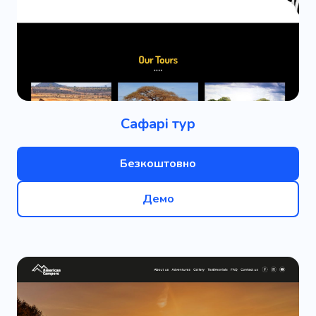
Сафарі тур
Безкоштовно
Демо