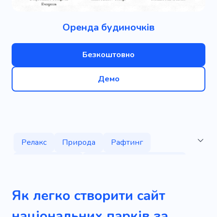
Оренда будиночків
Безкоштовно
Демо
Релакс
Природа
Рафтинг
Дика природа
Кемпінг для відпочинку
Пустеля
Яхта
Джунглі
Як легко створити сайт
Атмосферне місце
Прісноводні
національних парків за