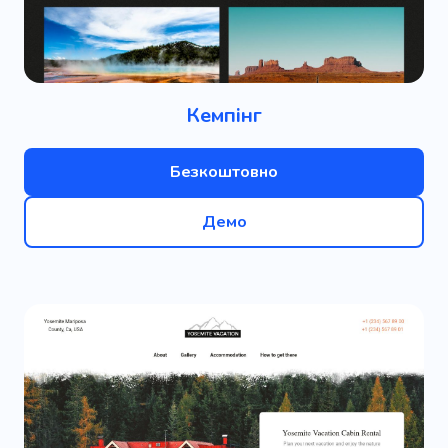
Кемпінг
Безкоштовно
Демо