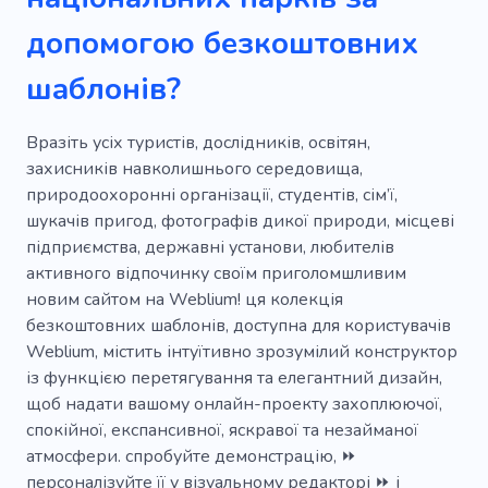
Парапланеризм
Пейзажі
Прокат
допомогою безкоштовних
Відкритий
Тур
Пригода
Дозвілля
шаблонів?
Риболовля
Скелелазіння
Готель
Намет
Свято
Вихідні
Вразіть усіх туристів, дослідників, освітян,
захисників навколишнього середовища,
Ліжко та сніданок
Оренда яхт
природоохоронні організації, студентів, сім’ї,
шукачів пригод, фотографів дикої природи, місцеві
Рюкзак
Піші прогулянки
Простір
підприємства, державні установи, любителів
Сафарі
Будиночок
Послуги
активного відпочинку своїм приголомшливим
новим сайтом на Weblium! ця колекція
Видовищний
Подорож
Безпеки
безкоштовних шаблонів, доступна для користувачів
Weblium, містить інтуїтивно зрозумілий конструктор
Досвід
Туризм
Географія
із функцією перетягування та елегантний дизайн,
Дайвінг для початківців
Полювання
щоб надати вашому онлайн-проекту захоплюючої,
спокійної, експансивної, яскравої та незайманої
Боєприпаси
Пляжі
Дайвінг
Вудка
атмосфери. спробуйте демонстрацію, ⏩
персоналізуйте її у візуальному редакторі ⏩ і
Пальне
Коні
Безпечна верхова їзда