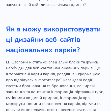
запустіть свій сайт лише за кілька годин. 🎉
Валізи
Води
Їзда на велосипеді
Ліс
Човни
Відпочинок на воді
Як я можу використовувати
Яхтинг
Парк
ці дизайни веб-сайтів
національних парків?
Ці шаблони містять усі спеціальні блоки та функції,
необхідні для веб-сайтів національних парків. Це
інтерактивні карти парків, розділи з інформацією
про відвідувачів, фотогалереї, календарі подій,
системи бронювання та бронювання, поширені
запитання та контактна інформація, віртуальні тури,
путівники по дикій природі, інформація про
маршрути, новини та оновлення парків, відгуки та
відгуки користувачів, освітні ресурси, зусилля та