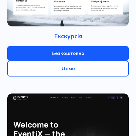
Екскурсія
Безкоштовно
Демо