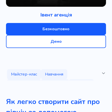
Івент агенція
Безкоштовно
Демо
Майстер-клас
Навчання
Конференція
Симпозіум
Концерт
Зал
Демонстрація
Організація
Як легко створити сайт про
Прокат
Оренда приміщення