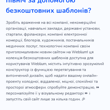
північ за допомогою
Парубочий вечір
Підбадьорювання
безкоштовних шаблонів?
Феєрверк
Свято
Набережна
Tomorrowland
Прийом
Банкет
Зробіть враження на всі компанії, некомерційні
організації, навчальні заклади, державні установи,
Продаж
Книги
Бутильований
стартапи, фрілансери, компанії електронної
комерції, блогерів, художників, постачальників
Профіль
Маршрут
Спічмейкер
медичних послуг, технологічні компанії своїм
Сцена
Почати малювати
Канцтовари
приголомшливим новим сайтом на Weblium! ця
колекція безкоштовних шаблонів доступна для
Місто
Харчування
користувачів Weblium, містить інтуїтивно зрозумілий
конструктор із функцією перетягування та
витончений дизайн, щоб надати вашому онлайн-
проекту холодної, віддаленої, міцної, спокійної та
просторої атмосфери. спробуйте демонстрацію, ⏩
персоналізуйте її у візуальному редакторі ⏩ і
запустіть свій сайт лише за кілька годин. 🎉