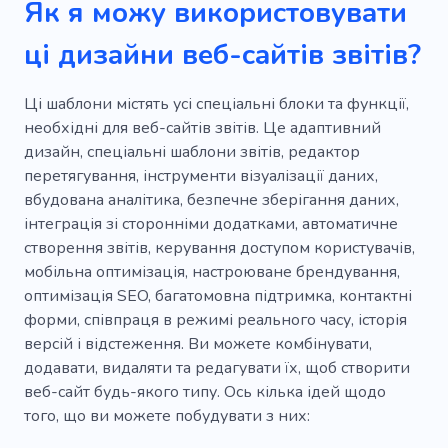
Пошук
Насіння
Стіл
Очищення
Як я можу використовувати
Налаштування
Доступний
Банк
ці дизайни веб-сайтів звітів?
Каталог
Обговорення
Редактор
Ці шаблони містять усі спеціальні блоки та функції,
Офлайн
Особистий
Постачальник
необхідні для веб-сайтів звітів. Це адаптивний
дизайн, спеціальні шаблони звітів, редактор
Партнер
перетягування, інструменти візуалізації даних,
вбудована аналітика, безпечне зберігання даних,
інтеграція зі сторонніми додатками, автоматичне
створення звітів, керування доступом користувачів,
мобільна оптимізація, настроюване брендування,
оптимізація SEO, багатомовна підтримка, контактні
форми, співпраця в режимі реального часу, історія
версій і відстеження. Ви можете комбінувати,
додавати, видаляти та редагувати їх, щоб створити
веб-сайт будь-якого типу. Ось кілька ідей щодо
того, що ви можете побудувати з них: