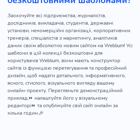
безкоштовними шаблонами?
Консультація
Баланс
Ортодонт
Купити
Авторське право
Очікування
Заохочуйте всі підприємства, журналістів,
дослідників, викладачів, студентів, державні
Figma
Радіо
Сто
Головна роль
установи, некомерційні організації, корпоративних
тренерів, спеціалістів з маркетингу, аналітиків
Неповний робочий день
Платіж
даних своїм абсолютно новим сайтом на Weblium! Усі
Практичний
Обладнання
шаблони в цій колекції безкоштовні для
користувачів Weblium, вони мають конструктор
Професійні послуги
Ранг
Рубін
сайтів із функцією перетягування та професійний
дизайн, щоб надати детального, інформативного,
Сторони
Статус
Книги
Тригер
ясного, стислого, візуального вигляду вашому
Працювати
Брошура
Справа
онлайн-проекту. Перегляньте демонстраційний
приклад,⏩ налаштуйте його у візуальному
Канал
Клієнт
Електронна комерція
редакторі⏩ та опублікуйте свій сайт онлайн за
кілька годин.🎉
Експертиза
Інформація
Інструкції
Мотлох
Вичитка
Швидкий
Запис