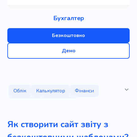
Бухгалтер
Безкоштовно
Демо
Облік
Калькулятор
Фінанси
Інвестиції
Управління
Нарахування заробітної плати
Податок
Як створити сайт звіту з
Зарплата
Гроші
Документація