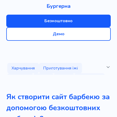
Бургерна
Безкоштовно
Демо
Харчування
Приготування їжі
Смачний
Кухня
Фрукт
Рослинний
Напій
Продукт
Вегетаріанський
Як створити сайт барбекю за
Пити
Вулична їжа
Кава
Фастфуд
допомогою безкоштовних
Кафе
Дегустаційні сірники