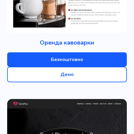
Оренда кавоварки
Безкоштовно
Демо