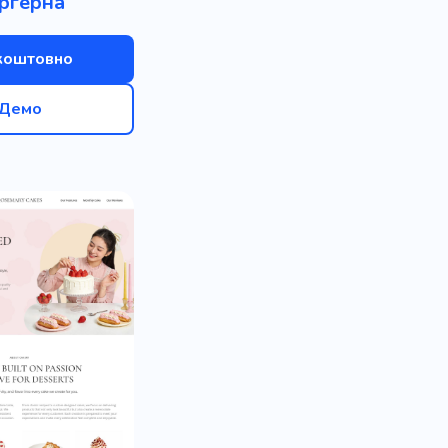
ргерна
коштовно
Демо