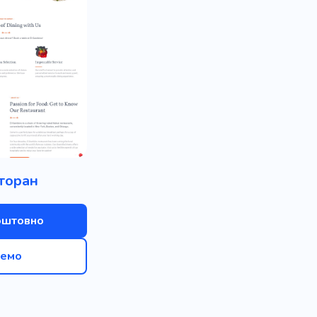
торан
оштовно
емо