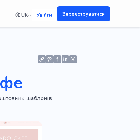
Зареєструватися
UK
Увійти
афе
коштовних шаблонів