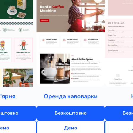
'ярня
Оренда кавоварки
оштовно
Безкоштовно
Без
емо
Демо