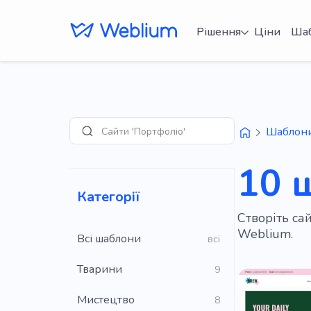
Рішення
Ціни
Ша
Сайти 'Портфоліо'
Шаблон
Пошук
10 
Категорії
Створіть са
Weblium.
Всі шаблони
всі
Тварини
9
Мистецтво
8