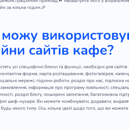
демонстраційний приклад,⏩ налаштуйте його у візуальном
Жовтий
Романтика
Дегустація матчу
Культу
йн за кілька годин.🎉
чаю
Винний бар
Борошно
Кондитерські вироби
 можу використовув
кси
Пшениця
Зерна
Природа
Установа
а
Рецепт
Гриль
Бутерброд
День народжен
йни сайтів кафе?
рави
Суші
стять усі специфічні блоки та функції, необхідні для сайті
онтактна форма, карта розташування, фотогалерея, календа
соціальні мережі, години роботи, розділ про нас, підписка
замовлення, інформація про програму лояльності, спеціаль
пності, розділ блогу, поширені запитання, багатомовна підт
ілі шеф-кухаря. Ви можете комбінувати, додавати, видалят
 будь-якого типу. Ось кілька ідей щодо того, що ви можете
я