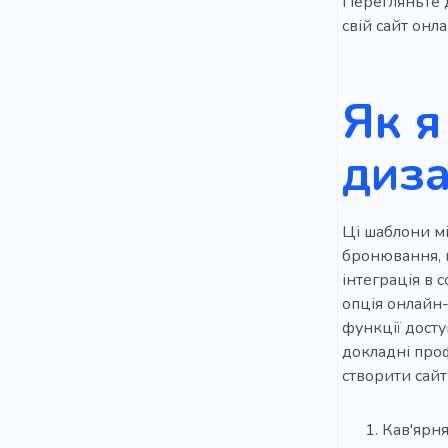
Перегляньте 
Чаювання
свій сайт онла
Любителі 
Як я
Мед
Ке
Вулична їж
диза
Основні ст
Ці шаблони мі
бронювання, к
інтеграція в 
опція онлайн-
функції досту
докладні проф
створити сайт
Кав'ярн