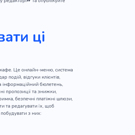
у редакторі⏩ та опублікуйте
ра чаювання
Чаювання
Булочки
Начинка
ати ці
Заклад
Ваніль
ня
Шеф-кухар
в кафе. Це онлайн-меню, система
р подій, відгуки клієнтів,
 на інформаційний бюлетень,
ні пропозиції та знижки,
римка, безпечні платіжні шлюзи,
и та редагувати їх, щоб
 побудувати з них: