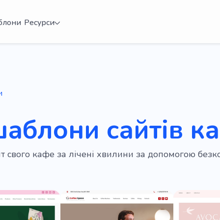
блони
Ресурси
и
шаблони сайтів к
йт свого кафе за лічені хвилини за допомогою без