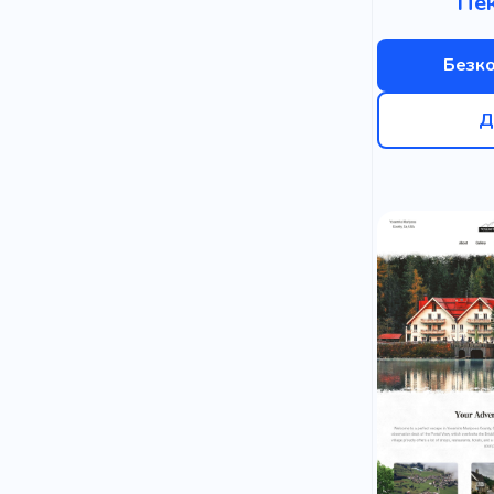
Пе
Безк
Д