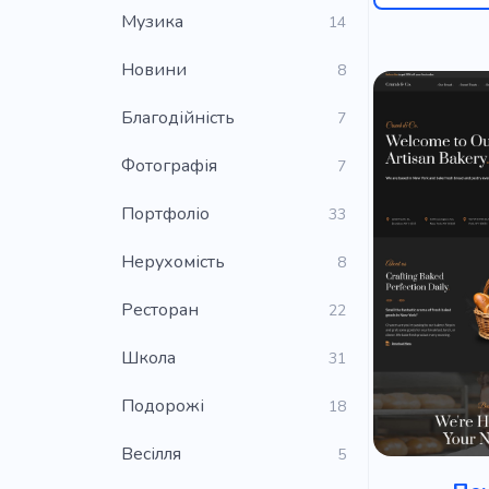
Музика
14
Новини
8
Благодійність
7
Фотографія
7
Портфоліо
33
Нерухомість
8
Ресторан
22
Школа
31
Подорожі
18
Весілля
5