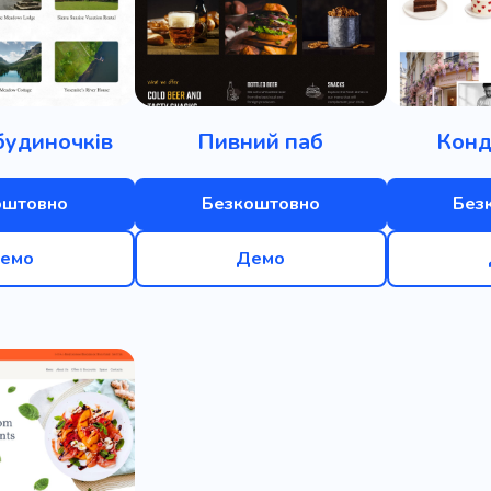
будиночків
Пивний паб
Конд
оштовно
Безкоштовно
Без
емо
Демо