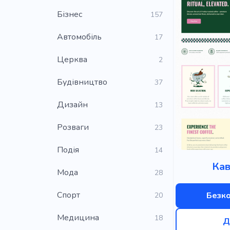
Бізнес
157
Автомобіль
17
Церква
2
Будівництво
37
Дизайн
13
Розваги
23
Подія
14
Кав
Мода
28
Cпорт
Безк
20
Медицина
18
Д