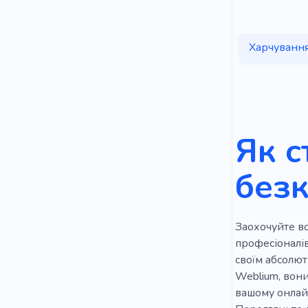
Харчуванн
Гарячі напо
Перші стра
Фастфуд
Як с
Солодкий
без
Хліб
Ву
Пекарня
Заохочуйте вс
Солодощі
професіоналів,
своїм абсолют
Свіжий
Weblium, вони
вашому онлайн
Задоволен