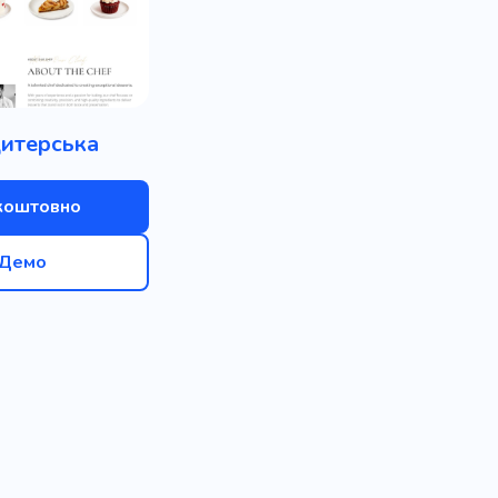
итерська
коштовно
Демо