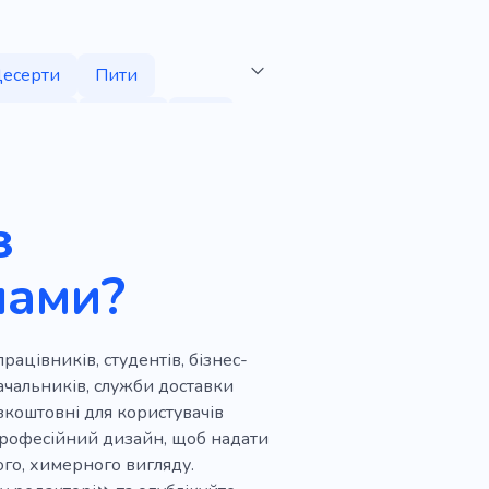
есерти
Пити
 cookie
Цукор
Чай
макові поєднання
данок
Латте
Релакс
з
Закуска
Ягода
нами?
ське меню
Смак
Чізкейк
Горіх
рацівників, студентів, бізнес-
азин алкогольних напоїв
стачальників, служби доставки
зкоштовні для користувачів
ря
Офіціант
 професійний дизайн, щоб надати
го, химерного вигляду.
Приготування чаю