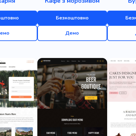
карня
Кафе з морозивом
Бу
оштовно
Безкоштовно
Без
емо
Демо