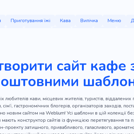
я
Приготування їжі
Кава
Випічка
Меню
Д
ї
Бар
Бариста
Торт
Смузі
Кухня
Файли
ви
Кухонний гарнітур
Громадське харчування
С
Ремесло
Інгредієнти
Вечірка
Кав'ярня
Сні
творити сайт кафе 
Смачний
Кавова машина
Капучіно
Продукт
коштовними шабло
глеводів
Сир
Морозиво
Молоко
Вегетаріан
Алкогольні напої
Пиво
Фаст-фуд
Освіження
іх любителів кави, місцевих жителів, туристів, віддалених п
Глазур
Кухня
Магазин
Вино
Свято
Маг
 сім’ї, гастрономічних блогерів, організаторів заходів, по
но новим сайтом на Weblium! Усі шаблони в цій колекції бе
Напій
Кубок
Прокат
Барбекю
Обід
Вече
 мають конструктор сайтів із функцією перетягування та
-проекту затишного, привабливого, галасливого, ароматно
ня
Запах
Їдальня
Бакалія
Матча
Піца