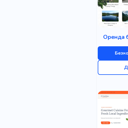
Оренда 
Безк
Д