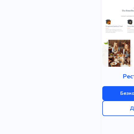
Рес
Безк
Д