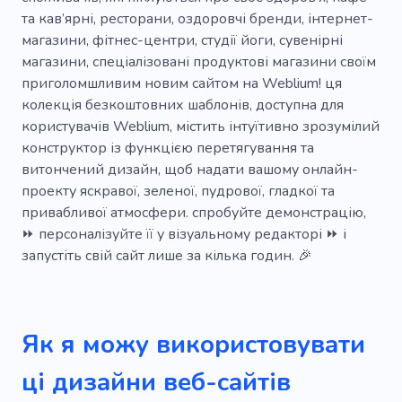
Гарячі напої
Чаювання
Любителі чаю
та кав’ярні, ресторани, оздоровчі бренди, інтернет-
магазини, фітнес-центри, студії йоги, сувенірні
Напій
Ягода
Горіх
Пекарня
магазини, спеціалізовані продуктові магазини своїм
Сільське господарство
Органічні
приголомшливим новим сайтом на Weblium! ця
колекція безкоштовних шаблонів, доступна для
Вегетаріанський
Здоровий
Дієтолог
користувачів Weblium, містить інтуїтивно зрозумілий
конструктор із функцією перетягування та
Свіжий
Екологічно чистий
Без гмо
витончений дизайн, щоб надати вашому онлайн-
Інтернет-магазин
Веганський
проекту яскравої, зеленої, пудрової, гладкої та
привабливої ​​атмосфери. спробуйте демонстрацію,
Екологія
Смачний
Молоко
⏩ персоналізуйте її у візуальному редакторі ⏩ і
запустіть свій сайт лише за кілька годин. 🎉
Вулична їжа
Агробізнес
Основні страви
Суші
Чаювання
Меню
Сніданок
Обід
Вечеря
Як я можу використовувати
Кафе
Випічка
Вуглеводів
ці дизайни веб-сайтів