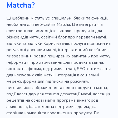
Кавова машина
Перші страви
Смузі
Matcha?
Вегетаріанське меню
Романтика
Ці шаблони містять усі спеціальні блоки та функції,
Алкогольні напої
Пиво
Капучіно
необхідні для веб-сайтів Matcha. Це інтеграція з
електронною комерцією, каталог продуктів для
Кухонний гарнітур
Латте
різновидів матчі, освітній блог про переваги матчі,
Громадське харчування
Винний бар
відгуки та відгуки користувачів, послуга підписки на
регулярні доставки матчі, інтерактивний посібник із
Салат
Бутерброд
Інгредієнти
пивоваріння, розділ поширених запитань про матчу,
інформація про харчування для продуктів матча,
Вино
контактна форма, підтримка в чаті, SEO-оптимізація
для ключових слів матчі, інтеграція в соціальні
мережі, форма для підписки на розсилку,
високоякісні зображення та відео продуктів матча,
події календар для сеансів дегустації матчі, колекція
рецептів на основі матчі, програма винагород
лояльності, багатомовна підтримка, докладна
сторінка компанії та походження продукту. Ви