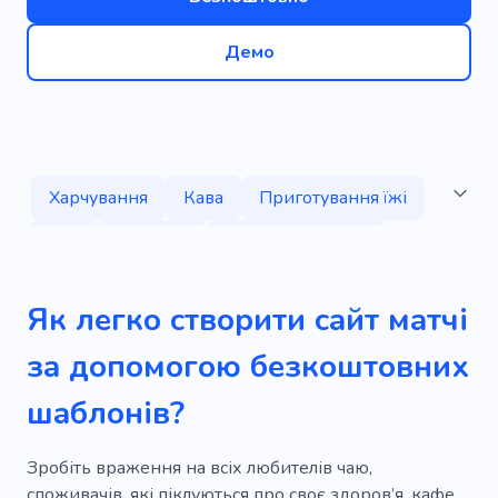
Демо
Харчування
Кава
Приготування їжі
Чай
Десерти
Дегустація матчу
Бакалія
Фрукт
Доставка
Продукт
Як легко створити сайт матчі
Пити
Їдальня
Сир
Зерна
Піца
за допомогою безкоштовних
Фаст-фуд
Освіження
шаблонів?
Смакові поєднання
Фастфуд
Культура чаювання
Приготування чаю
Зробіть враження на всіх любителів чаю,
споживачів, які піклуються про своє здоров’я, кафе