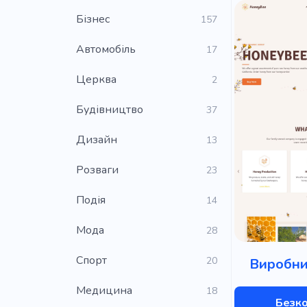
Бізнес
157
Автомобіль
17
Церква
2
Будівництво
37
Дизайн
13
Розваги
23
Подія
14
Мода
28
Cпорт
20
Виробни
Медицина
18
Безк