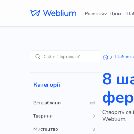
Рішення
Ціни
Ша
Сайти 'Портфоліо'
Шаблон
Пошук
8 ш
Категорії
фер
Всі шаблони
всі
Створіть св
Тварини
9
Weblium.
Мистецтво
8