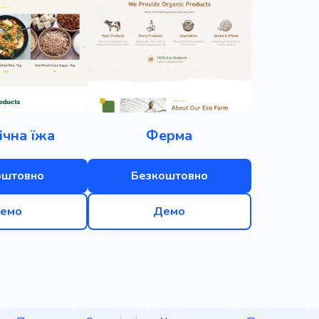
ічна їжа
Ферма
оштовно
Безкоштовно
емо
Демо