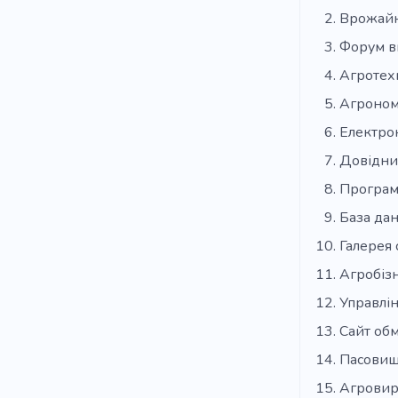
Врожай
Форум в
Агротех
Агрономі
Електро
Довідни
Програм
База да
Галерея
Агробіз
Управлі
Сайт об
Пасовищ
Агровир