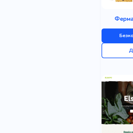
Ферма
Безк
Д