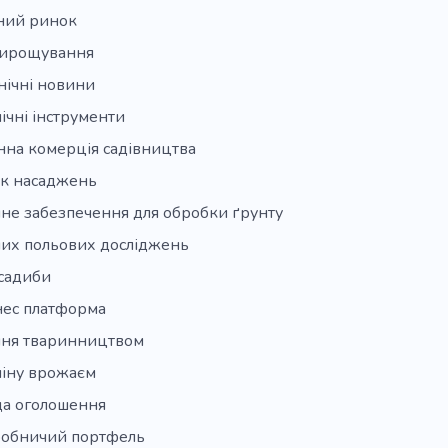
ний ринок
ирощування
нічні новини
чні інструменти
нна комерція садівництва
к насаджень
не забезпечення для обробки ґрунту
них польових досліджень
 садиби
нес платформа
ння тваринництвом
міну врожаєм
а оголошення
обничий портфель