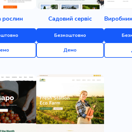
 рослин
Садовий сервіс
оштовно
Безкоштовно
Без
емо
Демо