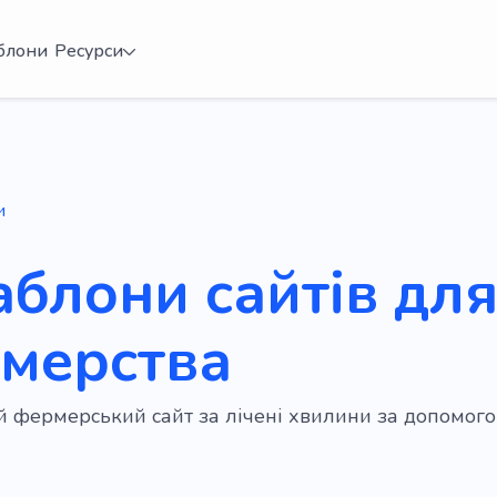
блони
Ресурси
и
аблони сайтів дл
мерства
ій фермерський сайт за лічені хвилини за допомо