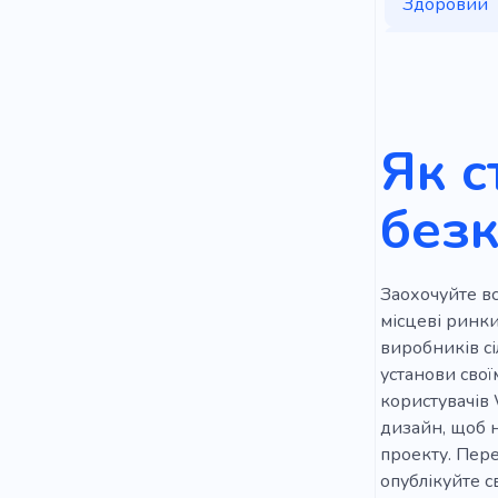
Здоровий
Екологічно
Урожай
Агробізнес
Як с
Посадка д
без
Електронн
Бакалія
Заохочуйте вс
Приготуван
місцеві ринки
виробників сі
Стійкий
установи свої
користувачів 
Догляд за
дизайн, щоб н
Автополив 
проекту. Пер
опублікуйте с
Стихійне л