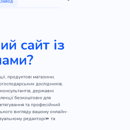
Завод
жий
Інтернет-магазин
Екологія
Зерна
Мінерали
й сайт із
Мед
Магазин
нами?
кор
Ручна робота
Сир
Пшениця
Кава
ії, продуктові магазини,
одаж
Громада
Вино
когосподарських дослідників,
консультантів, державні
Долоні
Садівник
Сад
олекції безкоштовні для
ретягування та професійний
Домашній садівник
ьського вигляду вашому онлайн-
ння
Пахіподіум
зуальному редакторі⏩ та