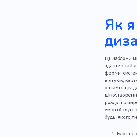
Як я
диза
Ці шаблони мі
адаптивний ди
ферми, систем
відгуків, карт
оптимізація д
ціноутворення
розділ пошире
умов обслугов
будь-якого ти
Блог про