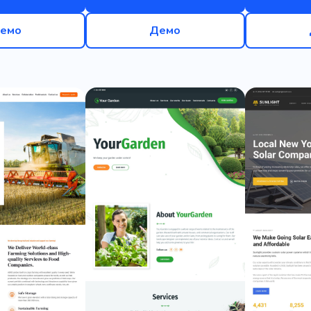
емо
Демо