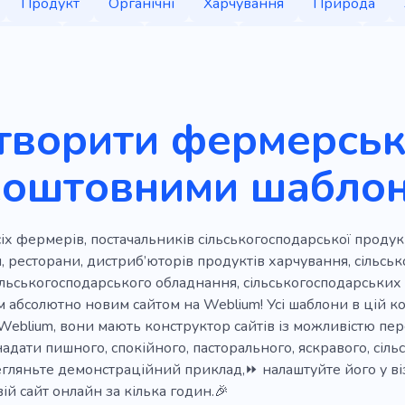
Продукт
Органічні
Харчування
Природа
 чистий
Без гмо
Плантації
Виробництво
Сві
Натуральний продукт
Фрукт
Вегетаріанський
Сільське господарство
Продажі
Садівництво
творити фермерськи
ерев
Бруд
Трава
Стрижка газону
Зелений
коштовними шабло
а комерція
Біографія
Місцевий
Смачний
Цу
Рослинний
Доставка
Дієтолог
Веганський
іх фермерів, постачальників сільськогосподарської продукц
ня їжі
Матча
Тютюн
Фабрика
Бренд
Пр
, ресторани, дистриб’юторів продуктів харчування, сільсь
льськогосподарського обладнання, сільськогосподарських 
Інноваційність
Добриво
Здорове харчування
м абсолютно новим сайтом на Weblium! Усі шаблони в цій к
Weblium, вони мають конструктор сайтів із можливістю пе
 зеленими насадженнями
Чистий сад
Садівництво
адати пишного, спокійного, пасторального, яскравого, сіл
газону
Біорізноманіття
Очищення
Еко-прибира
егляньте демонстраційний приклад,⏩ налаштуйте його у ві
вій сайт онлайн за кілька годин.🎉
ихо
Переробка