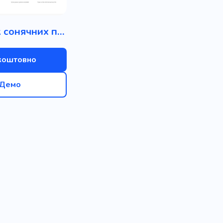
Виробник сонячних панелей
коштовно
Демо