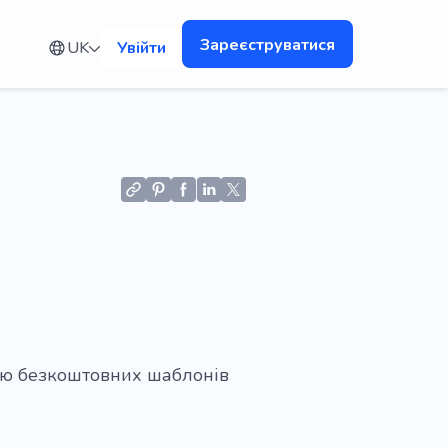
Зареєструватися
UK
Увійти
я
гою безкоштовних шаблонів