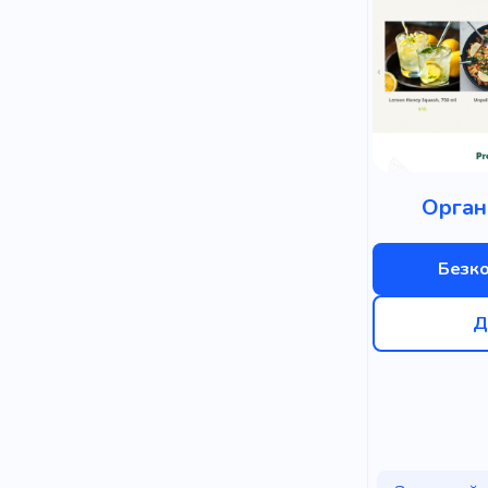
Орган
Безк
Д