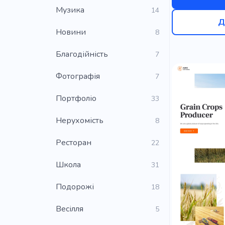
Музика
14
Д
Новини
8
Благодійність
7
Фотографія
7
Портфоліо
33
Нерухомість
8
Ресторан
22
Школа
31
Подорожі
18
Весілля
5