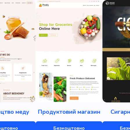
цтво меду
Продуктовий магазин
Сигарн
оштовно
Безкоштовно
Без