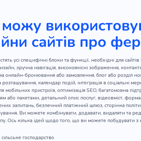
 можу використовув
йни сайтів про фе
стять усі специфічні блоки та функції, необхідні для сайті
зайн, зручна навігація, високоякісні зображення, контакт
а онлайн-бронювання або замовлення, блог або розділ нови
а розташування, календар подій, інтеграція в соціальні мере
ля мобільних пристроїв, оптимізація SEO, багатомовна підтр
м або пакетами, детальний опис послуг, відеовміст, форм
них запитань, безпечний платіжний шлюз, сторінка політи
ування. Ви можете комбінувати, додавати, видаляти та ред
пу. Ось кілька ідей щодо того, що ви можете побудувати з 
 сільське господарство