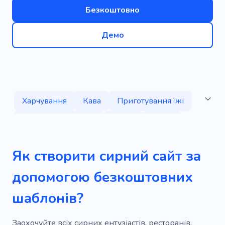
Безкоштовно
Демо
Харчування
Кава
Приготування їжі
Смакові поєднання
Фрукт
Ягода
Горіх
Продукт
Пекарня
Органічні
Як створити сирний сайт за
Свіжий
Смачний
Їдальня
Молоко
допомогою безкоштовних
Піца
Фаст-фуд
Основні страви
шаблонів?
Матча
Освіження
Суші
Фастфуд
Кафе
Випічка
Перші страви
Заохочуйте всіх сирних ентузіастів, ресторанів,