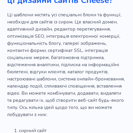
ці дизайни сайтів Cheese?
Кавова машина
Файли cookie
Ці шаблони містять усі спеціальні блоки та функції,
Морозиво
Смузі
Приготування чаю
необхідні для сайтів із сиром. Це власний домен,
адаптивний дизайн, редактор перетягування,
Чаювання
Вегетаріанське меню
Смак
оптимізація SEO, інтеграція електронної комерції,
Жовтий
Романтика
Алкогольні напої
функціональність блогу, галереї зображень,
контактні форми, сертифікат SSL, інтеграція
Пиво
Капучіно
Латте
соціальних мереж, багатомовна підтримка,
відстеження аналітики, підписка на інформаційні
Дегустація матчу
Громадське харчування
бюлетені, відгуки клієнтів, каталог продуктів,
Культура чаювання
Чаювання
настроювані шаблони, система онлайн-бронювання,
календар подій, спливаючі сповіщення, вставлення
Винний бар
Виробництво
відео. Ви можете комбінувати, додавати, видаляти
та редагувати їх, щоб створити веб-сайт будь-якого
Інгредієнти
День народження
типу. Ось кілька ідей щодо того, що ви можете
Чізкейк
Вечірка
Свято
Мед
побудувати з них:
Шеф-кухар
Магазин алкогольних напоїв
сирний сайт