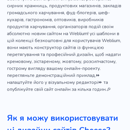
сирних крамниць, продуктових магазинів, закладів
Десерти
Гарячі напої
громадського харчування, фуд-блогерів, шеф-
кухарів, гастрономів, оптовиків, виробників
Кухонний гарнітур
Бакалія
продуктів харчування, організаторів подій своїм
Рослинний
Напій
Доставка
абсолютно новим сайтом на Weblium! усі шаблони в
цій колекції безкоштовні для користувачів Weblium,
Сільське господарство
Вегетаріанський
вони мають конструктор сайтів із функцією
перетягування та професійний дизайн, щоб надати
Завод
Здоровий
Екологічно чистий
кремовому, зістареному, жовтому, розсипчастому,
Без гмо
Пити
Екологія
Зерна
гострому вигляду вашому онлайн-проекту.
перегляньте демонстраційний приклад,⏩
Вулична їжа
Пшениця
налаштуйте його у візуальному редакторі⏩ та
опублікуйте свій сайт онлайн за кілька годин.🎉
Кондитерські вироби
Борошно
Сільське господарство
Меню
Сніданок
Обід
Вечеря
Чай
Як я можу використовувати
Запах
Хліб
Вуглеводів