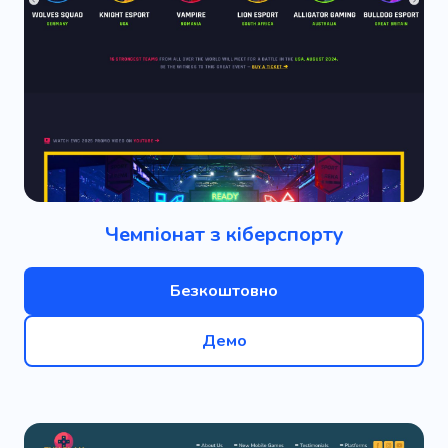
Чемпіонат з кіберспорту
Безкоштовно
Демо