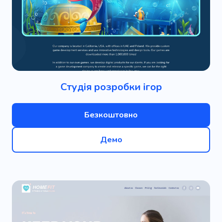
Студія розробки ігор
Безкоштовно
Демо