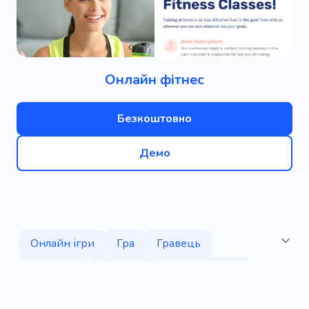
Онлайн фітнес
Безкоштовно
Демо
Онлайн ігри
Гра
Гравець
Відеогра
Монстри
Квест кімната
Додаток
Програмування