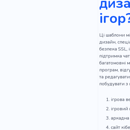
диза
ігор
Ці шаблони мі
дизайн, спеці
безпека SSL, 
підтримка чат
багатомовні м
програм, відг
та редагувати
побудувати з 
ігрова в
ігровий 
аркадна
сайт кіб