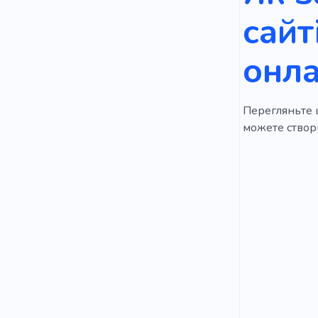
сайт
онла
Перегляньте ц
можете створи