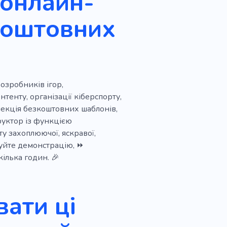
 онлайн-
коштовних
озробників ігор,
нтенту, організації кіберспорту,
лекція безкоштовних шаблонів,
руктор із функцією
у захоплюючої, яскравої,
буйте демонстрацію, ⏩
кілька годин. 🎉
ати ці