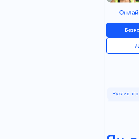
Онлай
Безк
Д
Рухливі ігр
Цифрові п
Клас
Он