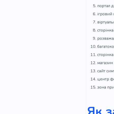
портал 
ігровий
віртуаль
сторінка
розважа
багаток
сторінка
магазин 
сайт сим
центр ф
зона пр
Як з