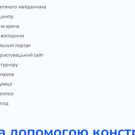
дитячого майданчика
 центр
на арена
 вікторини
льний портал
ористувацький сайт
 турніру
пазлів
уляції
ентезі
игод
а допомогою конст