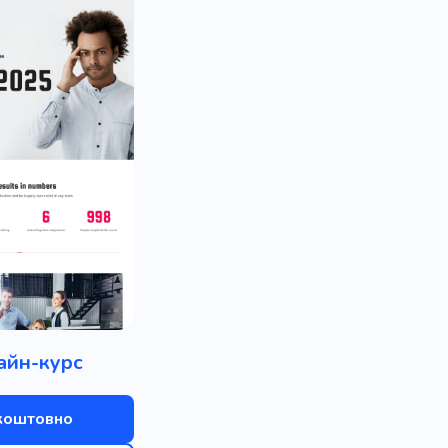
айн-курс
коштовно