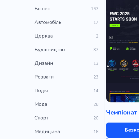
Бізнес
157
Автомобіль
17
Церква
2
Будівництво
37
Дизайн
13
Розваги
23
Подія
14
Мода
28
Cпорт
20
Безк
Медицина
18