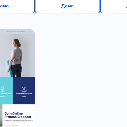
емо
Демо