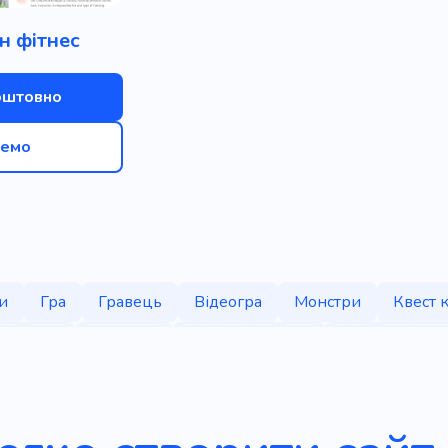
н фітнес
оштовно
емо
и
Гра
Гравець
Відеогра
Монстри
Квест 
родукти
Додаток
Програмування
Веброзробка
лайн освіта
Інтернет-магазин