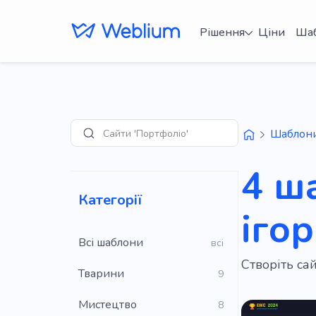
Рішення
Ціни
Ша
Сайти 'Портфоліо'
Шаблон
Пошук
4 ш
Категорії
ігор
Всі шаблони
всі
Створіть са
Тварини
9
Мистецтво
8