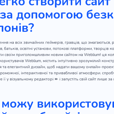
егко створити сайт
 за допомогою без
лонів?
ння на всіх звичайних геймерів, гравців, що змагаються, р
, батьків, освітні установи, потокові платформи, творців ко
оти своїм приголомшливим новим сайтом на Weblium! ця ко
користувачів Weblium, містить інтуїтивно зрозумілий конст
 та елегантний дизайн, щоб надати вашому онлайн-проект
оможної, інтерактивної та привабливої ​​атмосфери. спро
 її у візуальному редакторі ⏩ і запустіть свій сайт лише за 
 можу використовув