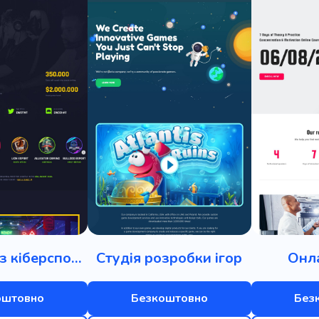
Чемпіонат з кіберспорту
Студія розробки ігор
Онл
оштовно
Безкоштовно
Без