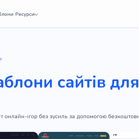
блони
Ресурси
и
аблони сайтів дл
йт онлайн-ігор без зусиль за допомогою безкоштов