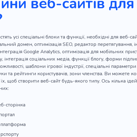
йни веб-сайтів для
?
стять усі спеціальні блоки та функції, необхідні для веб-с
альний домен, оптимізація SEO, редактор перетягування, і
інтеграція Google Analytics, оптимізація для мобільних прис
у, інтеграція соціальних медіа, функції блогу, форми підпи
ожливості, шаблони ігрової індустрії, спеціальні параметри
уки та рейтинги користувачів, зони членства. Ви можете ко
 їх, щоб створити веб-сайт будь-якого типу. Ось кілька ід
них:
еб-сторінка
портал
 платформа
ерспорту