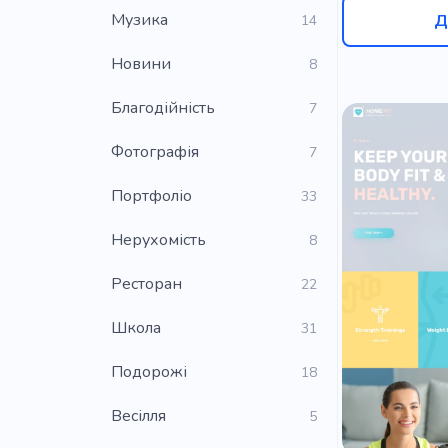
Музика
Д
14
Новини
8
Благодійність
7
Фотографія
7
Портфоліо
33
Нерухомість
8
Ресторан
22
Школа
31
Подорожі
18
Весілля
5