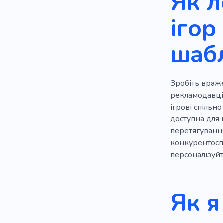
Як л
ігор
шаб
Зробіть враже
рекламодавців
ігрові спільн
доступна для 
перетягування
конкурентоспр
персоналізуйте
Як я