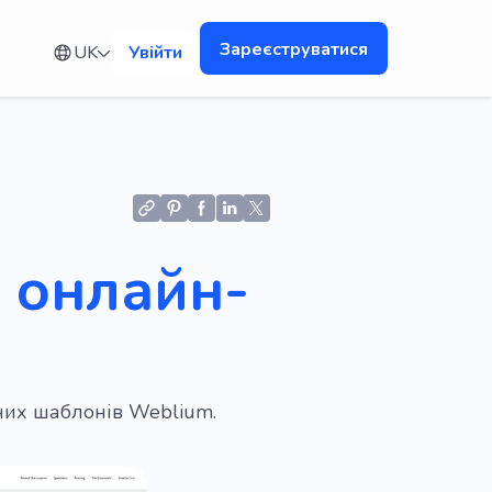
Зареєструватися
UK
Увійти
я онлайн-
них шаблонів Weblium.