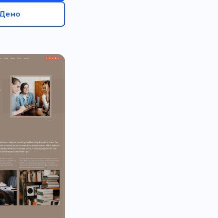
Демо
інет для переговорів
я прибутку
бот
Дрони
Зброя
Тестери
ігор
Гармата
Склад
 магазину
Детектив
остереження
ожець
Техно
ейка
Цілодобовий
ики
Перукар