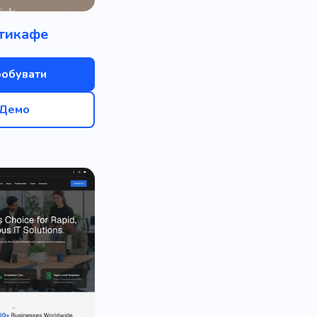
ця
Озеленення саду
тикафе
ня
Хмарне сховище
обників
Живопис
робувати
роші
Фінансування
Демо
Генератор
а
Продуктове мислення
с
Раф
Реалізації
ня
Цифрова стратегія
ке право
Сто
я
Обговорення
Косметолог
Захист