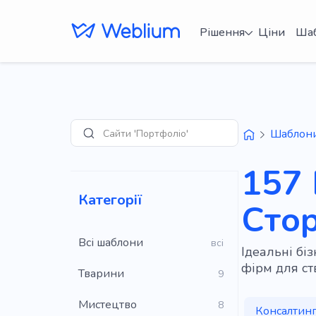
Рішення
Ціни
Ша
Сайти 'Портфоліо'
Шаблон
Пошук
157 
Категорії
Стор
Всі шаблони
всі
Ідеальні бі
фірм для с
Тварини
9
Мистецтво
8
Консалтин