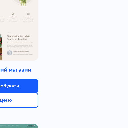
я
Есе
Історія
я
Прання
Дієтолог
нація
Пошук інвесторів
окат
Стрілянина
Яскравий
д
Житло
Газон
вий магазин
вання
Положення
н з нуля
Шелак
робувати
и інтерфейс
Бек-енд
Демо
рма
Оптимізація
сихічне здоров'я