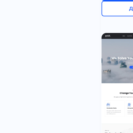
Д
Нейл-арт
Системи ж
Орієнтован
Помічник
Цифрове р
Ялинкові п
Юридична 
Детективне
Соціальни
Телекомун
Миттєвий