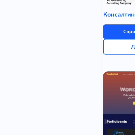
Вічнозелен
Виставка
Добре зба
Спро
Шедевр
Д
Депозит
Ребрендин
Початок
Зручний дл
Обладнанн
Головна ро
Дохід
Ч