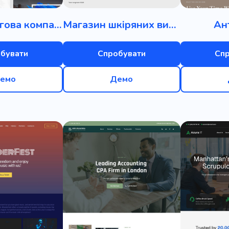
і рослини
Дерево
Флораріум
Папороті
Вули
Консалтингова компанія
Магазин шкіряних виробів
Ан
Флорист
Астрономія
Відстеження
Зловживан
лансований
Зберігання
Реєстрація
Зустріч розр
бувати
Спробувати
Сп
Пенсія
Надзвичайна ситуація
Платіж
Швидкі г
емо
Демо
Кредитор
Віза
Банківська справа
Романтика
г
Плетіння
IOS-розробники
Брендбук
Хмар
Вирішення проблеми
Комісії
Прес-релізи
Моп
я користувача
Робочий простір
Технологічні рішен
я
Документація
Звітність
Ортодонт
Авторсь
ль
Практичний
Сторони
Статус
Налаштуванн
итати інтерфейс
Вчасно
Грайливий
Помада