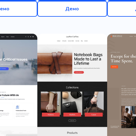
емо
Демо
Чашка
Майстер-клас
Банер
Візитниця
Каб
ивлення
Реформ
Англійські правила
Збільшенн
ий на результат
Торгівля
Діяльність
Хобі
Ро
Хімічні речовини
Хімчистка
Наркотики
Ліки
ішення
Графіка
Розробка ігор
Студія розробки 
рикраси
Різдво
Шаблони для сайтів
Просування
фірма
Конфіденційність
Злочинець
Шпигун
 агентство
Злочинність
Охоронне агентство
Сп
й
Логотип
Ескіз
Країна
Географія
Перем
ікаційний
Шикування
Розвага
Тусовка
Накл
Чат-бот
Концепція
Іпотека
Район
Ремісн