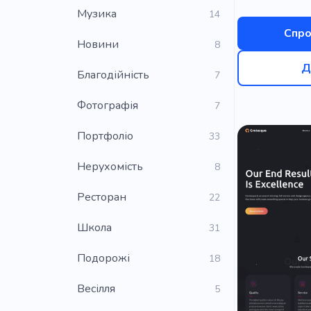
Музика
14
Інформаці
Спро
Новини
Електронік
8
Д
Поліпшенн
Благодійність
7
Студія диз
Фотографія
7
Дизайнерсь
Портфоліо
33
Приготуван
Нерухомість
8
Любов
Ресторан
22
Фітнес
Школа
31
Управління
Подорожі
18
Цифрові п
Весілля
5
Модель