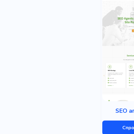
Енергія
Життєвий 
Обслугову
Електронна
Колективн
Діти
Ді
Мінімаліст
Телефон
Управлінн
Маркетинго
SEO а
Криптовал
Спро
Мода
Г