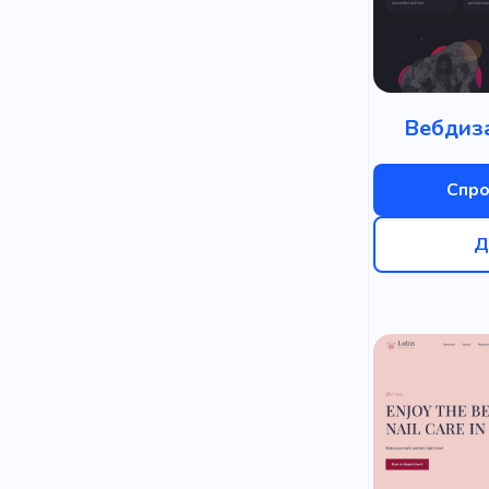
Доставка
Інфлюенсе
Передбаче
Вебдиза
Швидкий
Спро
Експертиз
Кодування
Д
Промислов
Догляд за 
Індивідуал
Квартира
Мило ручно