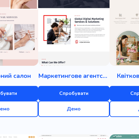
я заробітної плати
Дохід
Редактор
Оголошенн
вук
Ручна робота
Яскравий
Художник
Шитт
Підвищення
Інструкції
Консультант
Прокрасти
Сучасні технології
Нова віртуальна реальність
Адв
 детектив
Закон
Figma
Пригода
Туризм
оварний знак
Танець
Передача
Плоский
Са
ний салон
Маркетингове агентство
Квітко
Wi-Fi
Кредитування
Мотлох
Довіра
Страху
Світ it
Кредит
Заздалегідь
Греція
Веб-дизай
бувати
Спробувати
Сп
арій
Тригер
Ранг
Високотехнологічні
Вивчит
емо
Демо
Облік
Радіо
Справа
Вичитка
Тендер
Фі
ня уваги
Документ
Медитація
Спокійний
П