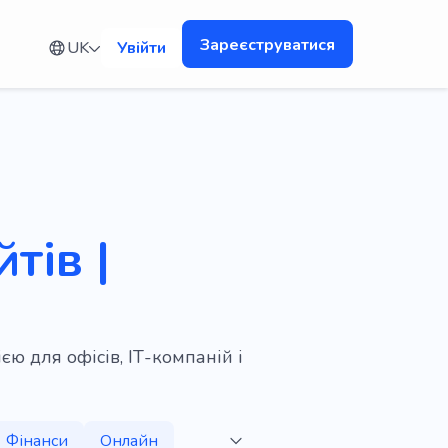
Зареєструватися
UK
Увійти
тів |
ю для офісів, ІТ-компаній і
Фінанси
Онлайн