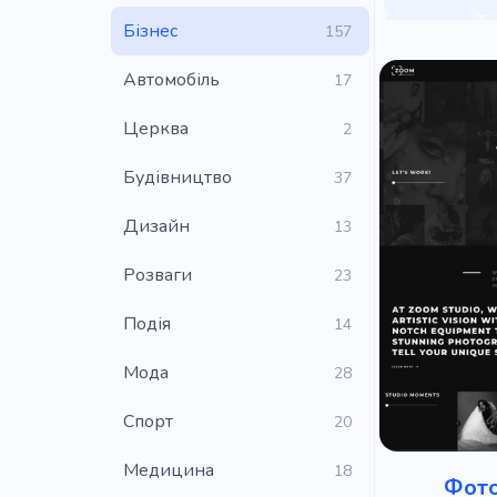
Бізнес
157
Свіжий
Автомобіль
Інструмент
17
Релакс
Церква
2
Прокат
Будівництво
37
Конференц
Дизайн
13
Спосіб жит
Розваги
23
Штучний ін
Подія
14
Технологіч
Мода
28
Ремонт
Cпорт
20
Співробітн
Медицина
18
Спілкуванн
Фото