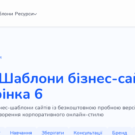
блони
Ресурси
и
Шаблони бізнес-сай
інка 6
знес-шаблони сайтів із безкоштовною пробною версіє
творення корпоративного онлайн-стилю
г
Навчання
Зберігати
Консультації
Бренд